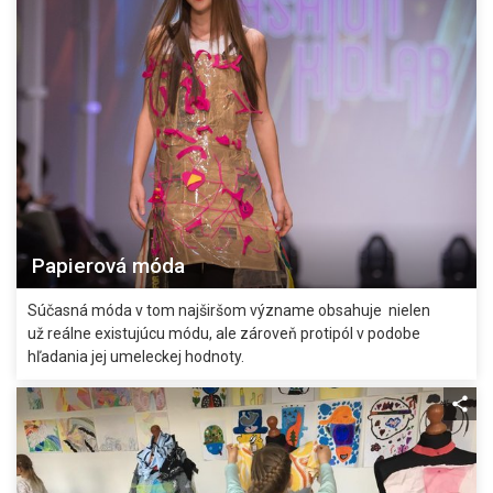
Papierová móda
Súčasná móda v tom najširšom význame obsahuje nielen
už reálne existujúcu módu, ale zároveň protipól v podobe
hľadania jej umeleckej hodnoty.