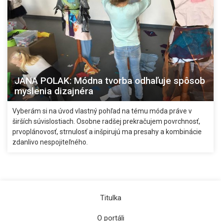
JANA POLAK: Módna tvorba odhaľuje spôsob
myslenia dizajnéra
Vyberám si na úvod vlastný pohľad na tému móda práve v
širších súvislostiach. Osobne radšej prekračujem povrchnosť,
prvoplánovosť, strnulosť a inšpirujú ma presahy a kombinácie
zdanlivo nespojiteľného.
Titulka
O portáli