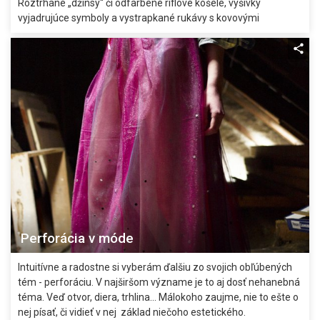
Roztrhané „džínsy“ či odfarbené riflové košele, výšivky
vyjadrujúce symboly a vystrapkané rukávy s kovovými
ozdobami upútajú pozornosť.
Perforácia v móde
Intuitívne a radostne si vyberám ďalšiu zo svojich obľúbených
tém - perforáciu. V najširšom význame je to aj dosť nehanebná
téma. Veď otvor, diera, trhlina… Málokoho zaujme, nie to ešte o
nej písať, či vidieť v nej základ niečoho estetického.