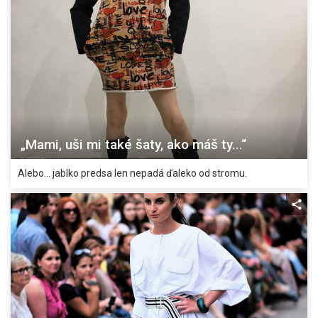
„Mami, uši mi také šaty, ako máš ty...“
Alebo... jablko predsa len nepadá ďaleko od stromu.