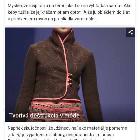
Myslím, že inšpirácia na tému plast si ma vyhľadala sama... Ako
keby tušila, že jej kráčam priam oproti. A že ju oblečiem do šiat
a predvediem rovno na prehliadkovom móle...
Tvorivá deštrukcia v móde
Napriek skutočnosti, že „džínsovina“ ako materiál je pomerne
„starý,“ je vyjadrením slobody, nespútanosti a mladosti.