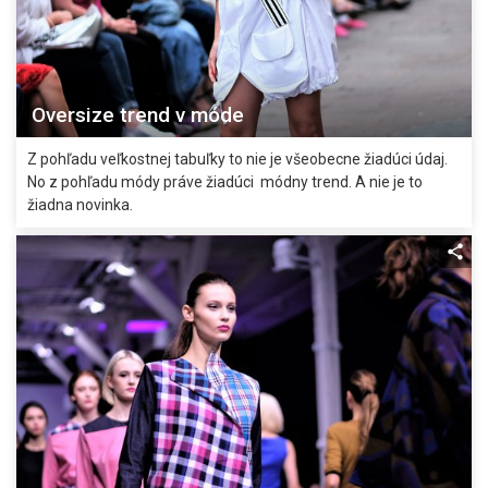
Oversize trend v móde
Z pohľadu veľkostnej tabuľky to nie je všeobecne žiadúci údaj.
No z pohľadu módy práve žiadúci módny trend. A nie je to
žiadna novinka.