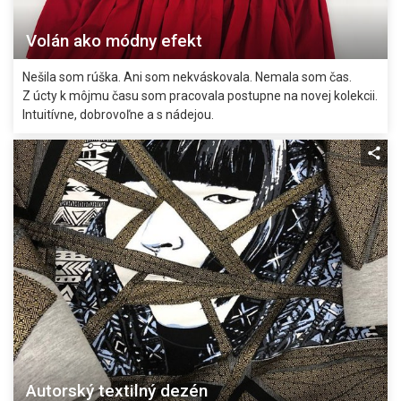
Volán ako módny efekt
Nešila som rúška. Ani som nekváskovala. Nemala som čas.
Z úcty k môjmu času som pracovala postupne na novej kolekcii.
Intuitívne, dobrovoľne a s nádejou.
Autorský textilný dezén