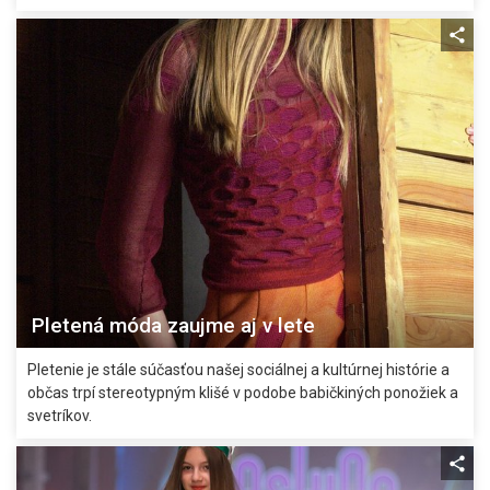
Pletená móda zaujme aj v lete
Pletenie je stále súčasťou našej sociálnej a kultúrnej histórie a
občas trpí stereotypným klišé v podobe babičkiných ponožiek a
svetríkov.