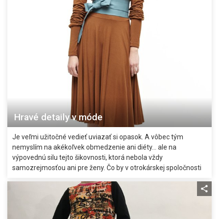
Hravé detaily v móde
Je veľmi užitočné vedieť uviazať si opasok. A vôbec tým
nemyslím na akékoľvek obmedzenie ani diéty… ale na
výpovednú silu tejto šikovnosti, ktorá nebola vždy
samozrejmosťou ani pre ženy. Čo by v otrokárskej spoločnosti
dali otroci za možnosť nosiť „opasok."