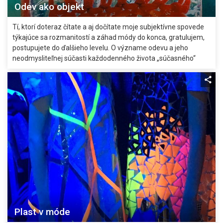
Odev ako objekt
Tí, ktorí doteraz čítate a aj dočítate moje subjektívne spovede
týkajúce sa rozmanitostí a záhad módy do konca, gratulujem,
postupujete do ďalšieho levelu. O význame odevu a jeho
neodmysliteľnej súčasti každodenného života „súčasného“
človeka som už písala. Aj o tom, že „šaty robia človeka“ a sú tak
prvou neverbálnou výpoveďou ich nositeľa.
Plast v móde