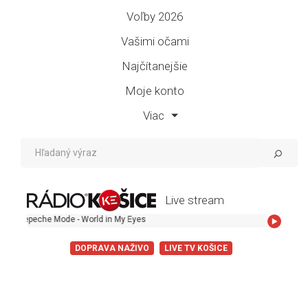
Voľby 2026
Vašimi očami
Najčítanejšie
Moje konto
Viac
Live stream
Mode - World in My Eyes
DOPRAVA NAŽIVO
LIVE TV KOŠICE