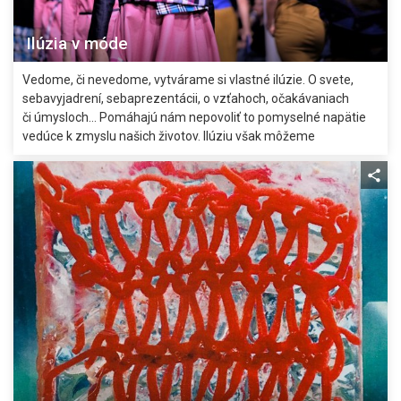
Ilúzia v móde
Vedome, či nevedome, vytvárame si vlastné ilúzie. O svete,
sebavyjadrení, sebaprezentácii, o vzťahoch, očakávaniach
či úmysloch… Pomáhajú nám nepovoliť to pomyselné napätie
vedúce k zmyslu našich životov. Ilúziu však môžeme
interpretovať aj ako zdanlivý klam, skreslený vnem skutočnosti.
A klamať sa predsa nepatrí.