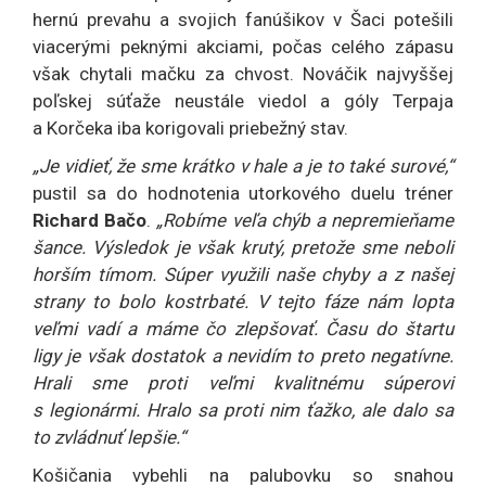
hernú prevahu a svojich fanúšikov v Šaci potešili
viacerými peknými akciami, počas celého zápasu
však chytali mačku za chvost. Nováčik najvyššej
poľskej súťaže neustále viedol a góly Terpaja
a Korčeka iba korigovali priebežný stav.
„Je vidieť, že sme krátko v hale a je to také surové,“
pustil sa do hodnotenia utorkového duelu tréner
Richard Bačo
.
„Robíme veľa chýb a nepremieňame
šance. Výsledok je však krutý, pretože sme neboli
horším tímom. Súper využili naše chyby a z našej
strany to bolo kostrbaté. V tejto fáze nám lopta
veľmi vadí a máme čo zlepšovať. Času do štartu
ligy je však dostatok a nevidím to preto negatívne.
Hrali sme proti veľmi kvalitnému súperovi
s legionármi. Hralo sa proti nim ťažko, ale dalo sa
to zvládnuť lepšie.“
Košičania vybehli na palubovku so snahou