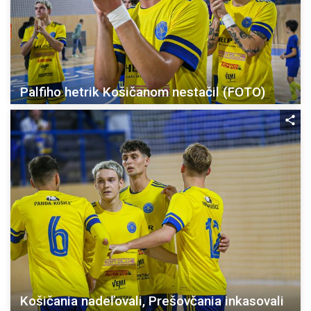
Palfiho hetrik Košičanom nestačil (FOTO)
Košičania nadeľovali, Prešovčania inkasovali