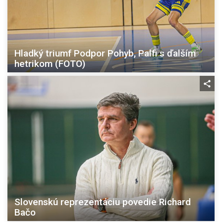
Hladký triumf Podpor Pohyb, Palfi s ďalším
hetrikom (FOTO)
Slovenskú reprezentáciu povedie Richard
Bačo