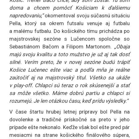
doma a chcem pomôcť Košiciam k ďalšiemu
napredovaniu,“
okomentoval svoju súčasnú situáciu
Pella, ktorý sa okrem futsalu venuje aj futbalu
a malému futbalu. Do košického tímu prichádza po
majstrovskej sezóne s Lučencom spoločne so
Sebastiánom Bačom a Filipom Martonom.
„Obaja
majú svoju kvalitu a toto mužstvo je už aj tak dosť
silné. Verím preto, že v novej sezóne budú trápiť
Košice Lučenec ešte viac a podľa mňa je reálne
zaútočiť aj na majstrovský titul. Všetko sa ukáže
v play-off. Chlapci sú teraz o rok skúsenejší a stať
sa môže všetko. Máme dobrú partiu a chlapci si
rozumejú. Je len otázkou času, keď prídu výsledky.“
V čase štartu hrubej letnej prípravy bol Pella na
dovolenke a tradičné prískočné sa preto v jeho
prípade ešte nekonalo. Keďže však bol ešte pred pár
mesiacmi na strane košického finálového súpera,