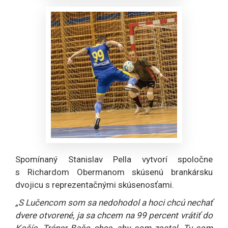
Spomínaný Stanislav Pella vytvorí spoločne
s Richardom Obermanom skúsenú brankársku
dvojicu s reprezentačnými skúsenosťami.
„S Lučencom som sa nedohodol a hoci chcú nechať
dvere otvorené, ja sa chcem na 99 percent vrátiť do
Košíc. Tréner Bačo chce, aby som zostal. Tu som