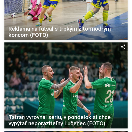
Reklama na futsal s trpkým žlto-modrým
koncom (FOTO)
Tatran vyrovnal sériu, v pondelok si chce
vypýtať neporaziteľný Lučenec (FOTO)