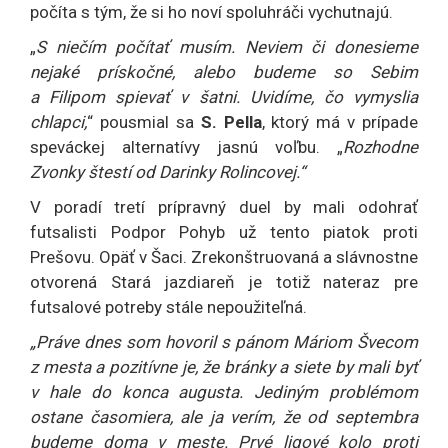
počíta s tým, že si ho noví spoluhráči vychutnajú.
„
S niečím počítať musím. Neviem či donesieme
nejaké prískočné, alebo budeme so Sebim
a Filipom spievať v šatni. Uvidíme, čo vymyslia
chlapci,
“ pousmial sa
S. Pella
, ktorý má v prípade
speváckej alternatívy jasnú voľbu. „
Rozhodne
Zvonky štestí od Darinky Rolincovej.“
V poradí tretí prípravný duel by mali odohrať
futsalisti Podpor Pohyb už tento piatok proti
Prešovu. Opäť v Šaci. Zrekonštruovaná a slávnostne
otvorená Stará jazdiareň je totiž nateraz pre
futsalové potreby stále nepoužiteľná.
„Práve dnes som hovoril s pánom Máriom Švecom
z mesta a pozitívne je, že bránky a siete by mali byť
v hale do konca augusta. Jediným problémom
ostane časomiera, ale ja verím, že od septembra
budeme doma v meste. Prvé ligové kolo proti