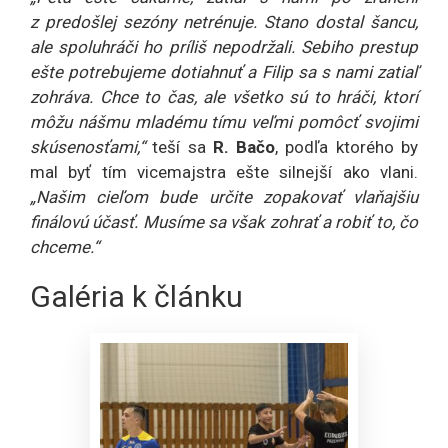
z predošlej sezóny netrénuje. Stano dostal šancu,
ale spoluhráči ho príliš nepodržali. Sebiho prestup
ešte potrebujeme dotiahnuť a Filip sa s nami zatiaľ
zohráva. Chce to čas, ale všetko sú to hráči, ktorí
môžu nášmu mladému tímu veľmi pomôcť svojimi
skúsenosťami,“
teší sa
R. Bačo
, podľa ktorého by
mal byť tím vicemajstra ešte silnejší ako vlani.
„Našim cieľom bude určite zopakovať vlaňajšiu
finálovú účasť. Musíme sa však zohrať a robiť to, čo
chceme.“
Galéria k článku