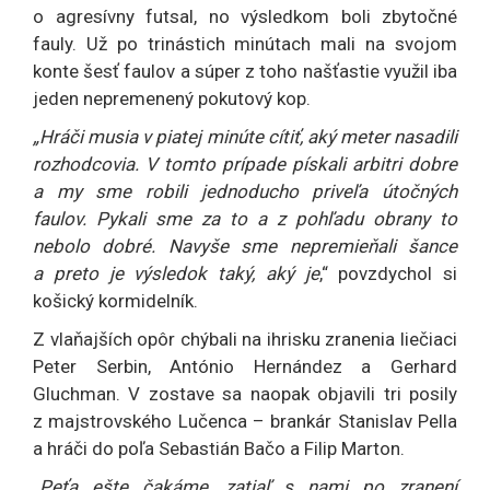
o agresívny futsal, no výsledkom boli zbytočné
fauly. Už po trinástich minútach mali na svojom
konte šesť faulov a súper z toho našťastie využil iba
jeden nepremenený pokutový kop.
„Hráči musia v piatej minúte cítiť, aký meter nasadili
rozhodcovia. V tomto prípade pískali arbitri dobre
a my sme robili jednoducho priveľa útočných
faulov. Pykali sme za to a z pohľadu obrany to
nebolo dobré. Navyše sme nepremieňali šance
a preto je výsledok taký, aký je
,“ povzdychol si
košický kormidelník.
Z vlaňajších opôr chýbali na ihrisku zranenia liečiaci
Peter Serbin, António Hernández a Gerhard
Gluchman. V zostave sa naopak objavili tri posily
z majstrovského Lučenca – brankár Stanislav Pella
a hráči do poľa Sebastián Bačo a Filip Marton.
„Peťa ešte čakáme, zatiaľ s nami po zranení