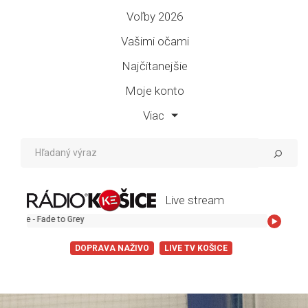
Voľby 2026
Vašimi očami
Najčítanejšie
Moje konto
Viac
Live stream
 Grey
DOPRAVA NAŽIVO
LIVE TV KOŠICE