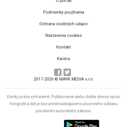
O portáli
Podmienky používania
Ochrana osobných údajov
Slováci nepostúpili na šampionát, Drahovský:
Nastavenia cookies
„Všetci sú sklamaní“
Kontakt
Kariéra
2017-2026 © MARK MEDIA s.r.o.
Všetky práva vyhradené. Publikovanie alebo ďalšie šírenie správ,
fotografií a dát je bez predchádzajúceho písomného súhlasu
porušením autorského zákona.
Nové vedenie, omladený káder, rovnaké ciele