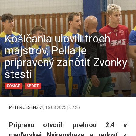
Košičania ulovili troch
majstrov, Pella je
pripravený zanôtiť Zvonky
štestí
KOŠICE
ŠPORT
PETER JESENSKÝ
,
16.08.2023 | 07:26
Prípravu otvorili prehrou 2:4 v
maďarskej Nyiregyhaze a radosť z