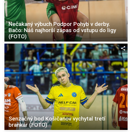
Nečakaný výbuch Podpor Pohyb v derby.
Bačo: Náš najhorší zápas od vstupu do ligy
(FOTO)
Senzačný bod Košičanov vychytal tretí
brankár (FOTO)