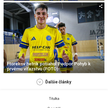
Ftorekov hetrik potiahol Podpor Pohyb k
prvému víťazstvu (FOTO)
Ďalšie články
Titulka