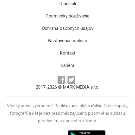
O portáli
Podmienky používania
Ochrana osobných údajov
Poškodená časť koľaje pri Pezinku je po
Nastavenia cookies
zrážke vlakov stále mimo prevádzky
Kontakt
Kariéra
2017-2026 © MARK MEDIA s.r.o.
Všetky práva vyhradené. Publikovanie alebo ďalšie šírenie správ,
fotografií a dát je bez predchádzajúceho písomného súhlasu
porušením autorského zákona.
Nehodu vlakov pri Jablonove nad Turňou
vyšetruje polícia aj rezort dopravy