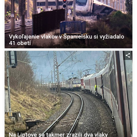
Vykoľajenie vlakov v Španielsku si vyžiadalo
41 obetí
Na Liptove sa takmer zrazili dva vlaky