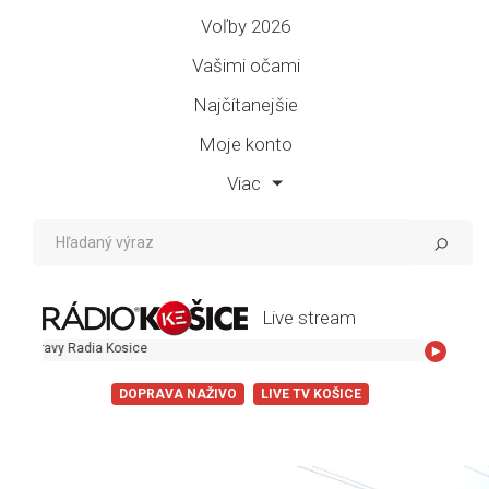
Voľby 2026
Vašimi očami
Najčítanejšie
Moje konto
Viac
Live stream
avy Radia Kosice
DOPRAVA NAŽIVO
LIVE TV KOŠICE