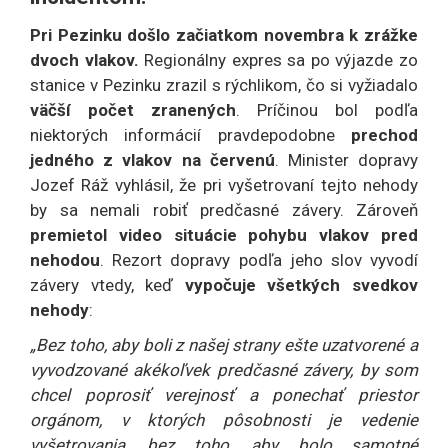
Pri Pezinku došlo začiatkom novembra k zrážke
dvoch vlakov.
Regionálny expres sa po výjazde zo
stanice v Pezinku zrazil s rýchlikom, čo si vyžiadalo
väčší počet zranených
. Príčinou bol podľa
niektorých informácií pravdepodobne
prechod
jedného z vlakov na červenú
. Minister dopravy
Jozef Ráž vyhlásil, že pri vyšetrovaní tejto nehody
by sa nemali robiť predčasné závery. Zároveň
premietol video situácie pohybu vlakov pred
nehodou
. Rezort dopravy podľa jeho slov vyvodí
závery vtedy, keď
vypočuje všetkých svedkov
nehody
:
„Bez toho, aby boli z našej strany ešte uzatvorené a
vyvodzované akékoľvek predčasné závery, by som
chcel poprosiť verejnosť a ponechať priestor
orgánom, v ktorých pôsobnosti je vedenie
vyšetrovania, bez toho, aby bolo samotné