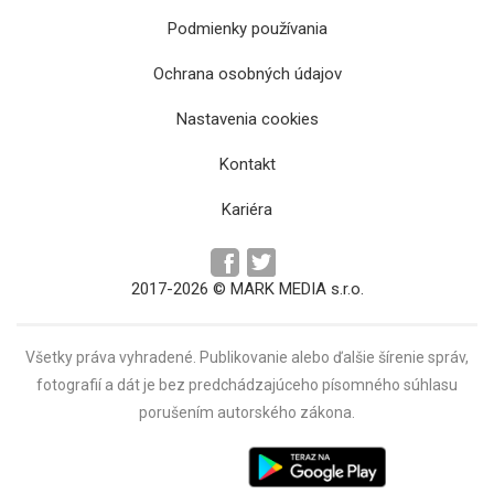
Podmienky používania
Ochrana osobných údajov
Na Slovensku sa dnes začalo desiate
Nastavenia cookies
referendum v histórii krajiny
Kontakt
Kariéra
2017-2026 © MARK MEDIA s.r.o.
Všetky práva vyhradené. Publikovanie alebo ďalšie šírenie správ,
fotografií a dát je bez predchádzajúceho písomného súhlasu
porušením autorského zákona.
O post primátorky v Gelnici sa uchádza
Gabriela Oravcová