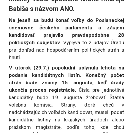
Babiša s názvom ANO.
Na jeseň sa budú konať voľby do Poslaneckej
snemovne českého parlamentu a záujem
kandidovať prejavilo pravdepodobne 28
politických subjektov.
Vyplýva to z údajov Úradu
pre dohľad nad hospodárením politických strán a
hnutí.
V utorok (29.7.) popoludní uplynula lehota na
podanie kandidátnych listín.
Konečný počet
strán bude známy 15. augusta, keď úrady
ukončia proces registrácie.
Čísla pre jednotlivé
kandidátky bude 19. augusta žrebovať Štátna
volebná komisia. Strany, ktoré chcú v
nadchádzajúcich voľbách kandidovať, museli podať
kandidátne listiny na krajských úradoch alebo
pražskom magistráte, podľa toho, kde chcú