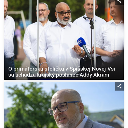
O primátorskú stoličku v Spišskej Novej Vsi
sa uchádza krajský poslanec Addy Akram