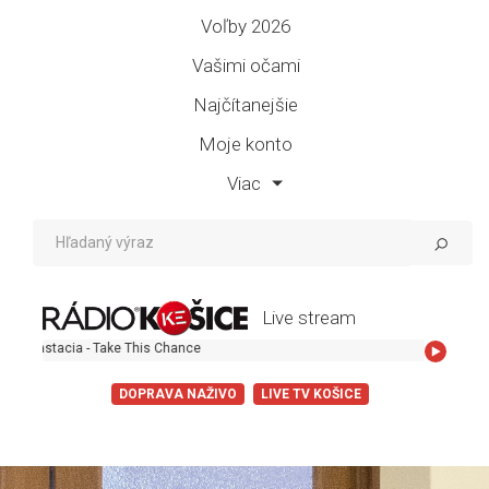
Voľby 2026
Vašimi očami
Najčítanejšie
Moje konto
Viac
Live stream
acia - Take This Chance
DOPRAVA NAŽIVO
LIVE TV KOŠICE