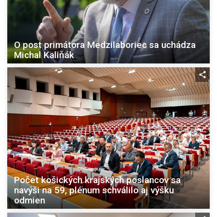
O post primátora Medzilaboriec sa uchádza
Michal Kaliňák
Počet košických krajských poslancov sa
navýši na 59, plénum schválilo aj výšku
odmien