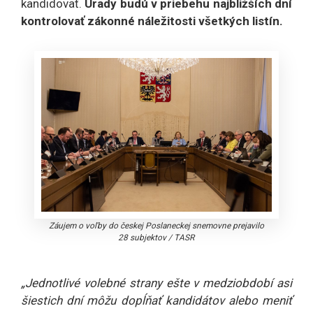
kandidovať.
Úrady budú v priebehu najbližších dní
kontrolovať zákonné náležitosti všetkých listín.
Záujem o voľby do českej Poslaneckej snemovne prejavilo
28 subjektov
/
TASR
„Jednotlivé volebné strany ešte v medziobdobí asi
šiestich dní môžu dopĺňať kandidátov alebo meniť