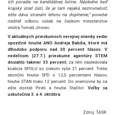
ich poradie na kandidátnej listine. Následne keď
krajský úrad zistí, že je tam nejaká nezrovnalosť,
ešte dáva stranám lehotu na doplnenie,“
povedal
riaditeľ odboru volieb na českom ministerstve
vnútra Tomáš Jirovec.
V aktuálnych prieskumoch verejnej mienky vedie
opozičné hnutie ANO Andreja Babiša, ktoré má
dlhodobo podporu nad 30 percent hlasov. V
nedeľnom (27.7.) prieskume agentúry STEM
dosiahlo takmer 33 percent
, za ním nasledovala
koalícia SPOLU so ziskom vyše 21 percent. Tretie
skončilo hnutie SPD s 12,5 percentami hlasov,
hnutie STAN malo 12 percent. Do snemovne by sa
ešte dostali Piráti a hnutie Stačilo!.
Voľby sa
uskutočnia 3. a 4. októbra.
Zdroj: TASR