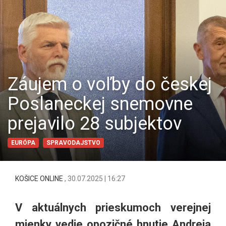
Záujem o voľby do českej
Poslaneckej snemovne
prejavilo 28 subjektov
EURÓPA
SPRAVODAJSTVO
KOŠICE ONLINE
,
30.07.2025 | 16:27
V aktuálnych prieskumoch verejnej
mienky vedie opozičné hnutie Andreja