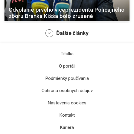
Odvolanie prvého viceprezidenta Policajného
zboru Branka Kišša bolo zrušené
Ďalšie články
Titulka
O portáli
Podmienky používania
Ochrana osobných údajov
Rezort vnútra obnoví oddelenie Policajného
Nastavenia cookies
zboru v Michalovciach
Kontakt
Kariéra