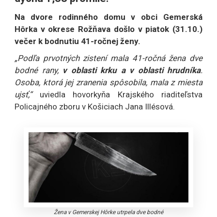
Na dvore rodinného domu v obci Gemerská
Hôrka v okrese Rožňava došlo v piatok (31.10.)
večer k bodnutiu 41-ročnej ženy.
„Podľa prvotných zistení mala 41-ročná žena dve
bodné rany,
v oblasti krku a v oblasti hrudníka
.
Osoba, ktorá jej zranenia spôsobila, mala z miesta
ujsť,“
uviedla hovorkyňa Krajského riaditeľstva
Policajného zboru v Košiciach Jana Illésová.
Žena v Gemerskej Hôrke utrpela dve bodné