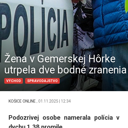
Žena v Gemerskej Hôrke
utrpela dve bodné zranenia
VÝCHOD
SPRAVODAJSTVO
KOŠICE ONLINE
,
01.11.2025 | 12:34
Podozrivej osobe namerala polícia v
dychu 1,38 promile.