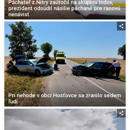
Páchateľ z Nitry zaútočil na skupinu Indov,
prezident odsúdil násilie páchané pre rasovú
nenávisť
Pri nehode v obci Hosťovce sa zranilo sedem
ľudí