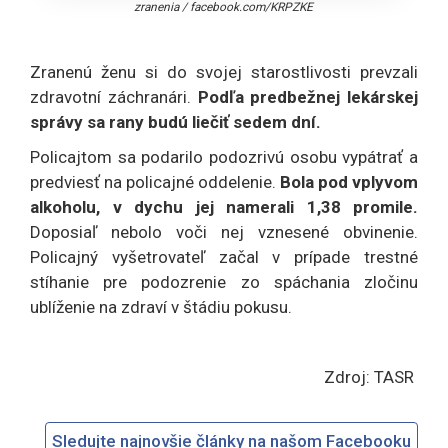
zranenia
/
facebook.com/KRPZKE
Zranenú ženu si do svojej starostlivosti prevzali
zdravotní záchranári.
Podľa predbežnej lekárskej
správy sa rany budú liečiť sedem dní.
Policajtom sa podarilo podozrivú osobu vypátrať a
predviesť na policajné oddelenie.
Bola pod vplyvom
alkoholu, v dychu jej namerali 1,38 promile.
Doposiaľ nebolo voči nej vznesené obvinenie.
Policajný vyšetrovateľ začal v prípade trestné
stíhanie pre podozrenie zo spáchania zločinu
ublíženie na zdraví v štádiu pokusu.
Zdroj: TASR
Sledujte najnovšie články na našom Facebooku