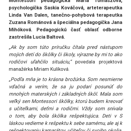
Montessori pedagogička Mária Tomaszová,
psychologička Saskia Kováčová, arteterapeutka
Linda Van Dalen, tanečno-pohybová terapeutka
Zuzana Románová a špeciálna pedagogička Jana
Mihóková.
Pedagogickú časť oblasť odborne
zastrešila Lucia Baltová.
„Ak by som túto príručku čítala pred nástupom
mojich detí do škôlky či školy, výrazne by mi to ako
rodičovi uľahčilo situáciu,“
povedala projektová
manažérka Miriam Kulíková.
„Podľa mňa je to krásna brožúrka. Som nesmierne
vďačná a verím, že sa ju podarí posunúť do
mnohých materských i základných škôl. Mala som
veľký sen Montessori škôlky, ktorú budem kreovať
s učiteľkami, deťmi a rodičmi. Vždy som snívala
o tom, aby bola škôlka rešpektujúca. Deti v S
láskou vedieme k rešpektu k sebe samému, ale aj k
rešpektovaniu kamarátov, učiteľov či svojho okolia.