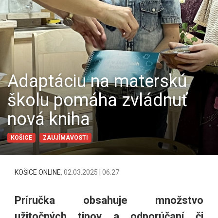
Adaptáciu na materskú
školu pomáha zvládnuť
nová kniha
KOŠICE
ZAUJÍMAVOSTI
KOŠICE ONLINE
,
02.03.2025 | 06:27
Príručka obsahuje množstvo
užitočných tipov a odporúčaní či