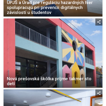
UPJŠ a Úrad pre reguláciu hazardných hier
spolupracujú pri prevencii digitálnych
závislostí u študentov
Nová prešovská škôlka príjme takmer sto
detí