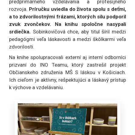
predprimárneho vzdelávania a profesijného
rozvoja.
Príručku uviedla do života spolu s deťmi,
a to zdvorilostnými frázami, ktorých silu podporil
zvuk zvončekov.
Na knihu spoločne nasypali
srdiečka.
Sobinkovičová chce, aby titul šíril medzi
pedagógmi veľa láskavosti a medzi škôlkarmi veľa
zdvorilosti.
Na knihe spolupracovali externí aj interní odborníci
prizvaní do INO Teamu, ktorý zastrešil projekt
Občianskeho združenia MŠ S láskou v Košiciach.
Ich cieľom je aktívny, rešpektujúci a láskavý prístup
k výchove a vzdelávaniu.