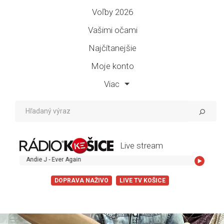
Voľby 2026
Vašimi očami
Najčítanejšie
Moje konto
Viac
Live stream
ndie J - Ever Again
DOPRAVA NAŽIVO
LIVE TV KOŠICE