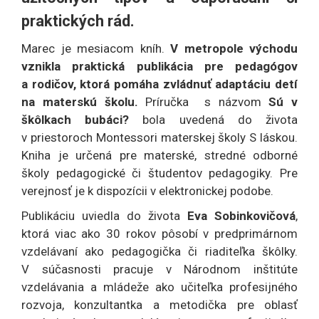
praktických rád.
Marec je mesiacom kníh.
V metropole východu
vznikla praktická publikácia pre pedagógov
a rodičov, ktorá pomáha zvládnuť adaptáciu detí
na materskú školu.
Príručka s názvom
Sú v
škôlkach bubáci?
bola uvedená do života
v priestoroch Montessori materskej školy S láskou.
Kniha je určená pre materské, stredné odborné
školy pedagogické či študentov pedagogiky. Pre
verejnosť je k dispozícii v elektronickej podobe.
Publikáciu uviedla do života
Eva Sobinkovičová
,
ktorá viac ako 30 rokov pôsobí v predprimárnom
vzdelávaní ako pedagogička či riaditeľka škôlky.
V súčasnosti pracuje v Národnom inštitúte
vzdelávania a mládeže ako učiteľka profesijného
rozvoja, konzultantka a metodička pre oblasť