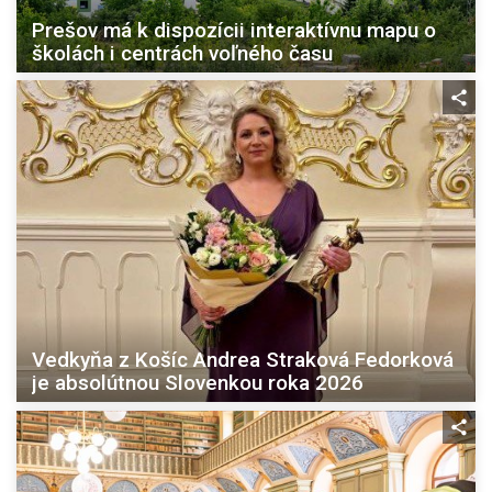
Prešov má k dispozícii interaktívnu mapu o
školách i centrách voľného času
Vedkyňa z Košíc Andrea Straková Fedorková
je absolútnou Slovenkou roka 2026