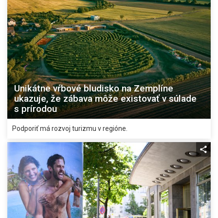
Unikátne vŕbové bludisko na Zemplíne
ukazuje, že zábava môže existovať v súlade
s prírodou
Podporiť má rozvoj turizmu v regióne.