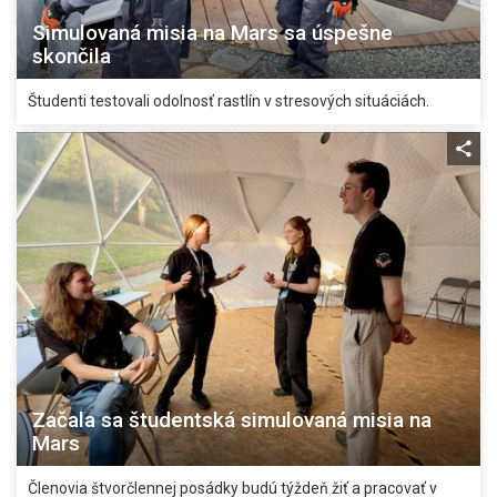
Simulovaná misia na Mars sa úspešne
skončila
Študenti testovali odolnosť rastlín v stresových situáciách.
Začala sa študentská simulovaná misia na
Mars
Členovia štvorčlennej posádky budú týždeň žiť a pracovať v