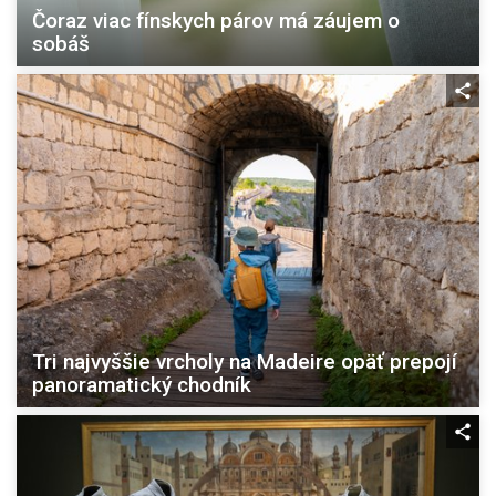
Čoraz viac fínskych párov má záujem o
sobáš
Tri najvyššie vrcholy na Madeire opäť prepojí
panoramatický chodník