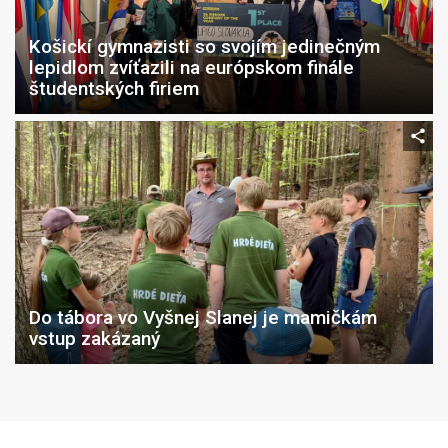
Košickí gymnazisti so svojím jedinečným
lepidlom zvíťazili na európskom finále
študentských firiem
Do tábora vo Vyšnej Slanej je mamičkám
vstup zakázaný