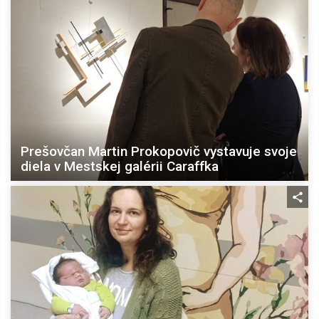
Prešovčan Martin Prokopovič vystavuje svoje
diela v Mestskej galérii Caraffka