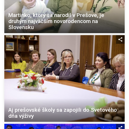
Martinko, ktorý sa narodil v Prešove, je
druhým najväčším novorodencom na
Slovensku
Aj prešovské školy sa zapojili do Svetového
dňa výživy