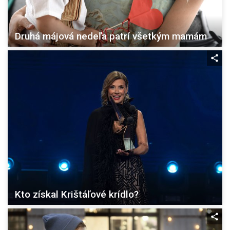
Druhá májová nedeľa patrí všetkým mamám
Kto získal Krištáľové krídlo?