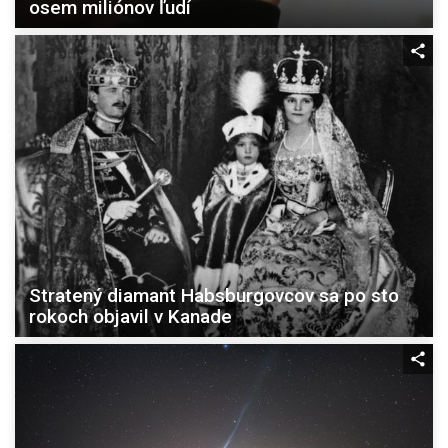
osem miliónov ľudí
Stratený diamant Habsburgovcov sa po sto
rokoch objavil v Kanade