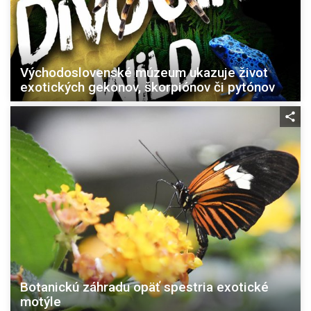
Východoslovenské múzeum ukazuje život
exotických gekonov, škorpiónov či pytónov
Botanickú záhradu opäť spestria exotické
motýle