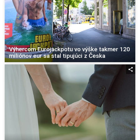
Výhercom Eurojackpotu vo výške takmer 120
miliónov eur sa stal tipujúci z Česka