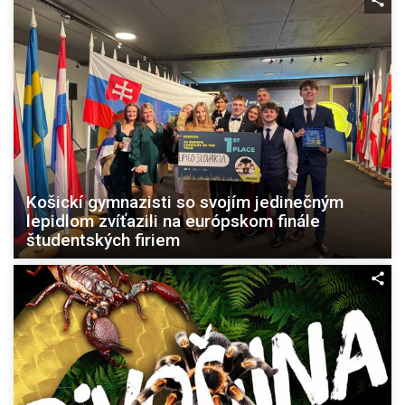
Košickí gymnazisti so svojím jedinečným
lepidlom zvíťazili na európskom finále
študentských firiem