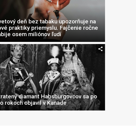
vetový deň bez tabaku upozorňuje na
ové praktiky priemyslu. Fajčenie ročne
abije osem miliónov ľudí
tratený diamant Habsburgovcov sa po
to rokoch objavil v Kanade