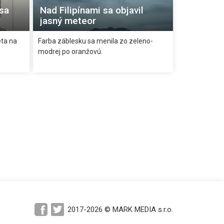
sa
Nad Filipínami sa objavil
jasný meteor
eta na
Farba záblesku sa menila zo zeleno-
modrej po oranžovú.
2017-2026 © MARK MEDIA s.r.o.