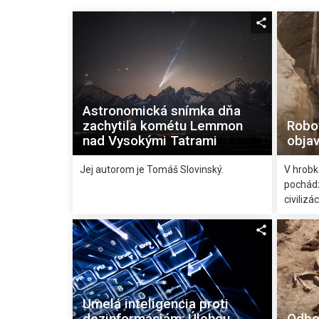
Astronomická snímka dňa
zachytila kométu Lemmon
Robo
nad Vysokými Tatrami
objav
Jej autorom je Tomáš Slovinský.
V hrobk
pochádz
civilizá
Umelá inteligencia proti
dezinformáciám: Úlohou
Odbor