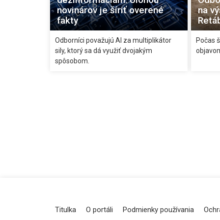
novinárov je šíriť overené
na vý
fakty
Retáb
Odborníci považujú AI za multiplikátor
Počas š
sily, ktorý sa dá využiť dvojakým
objavo
spôsobom.
Titulka
O portáli
Podmienky používania
Ochr