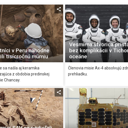
Vesmírna štvorica prist
tníci v Peru náhodne
bez komplikácii v Tich
ili tisícročnú múmiu
oceáne
e sa našla aj keramika
Členovia misie Ax-4 absolvujú zd
ajúca z obdobia predinskej
prehliadku.
cie Chancay.
níci SAV sa podieľali