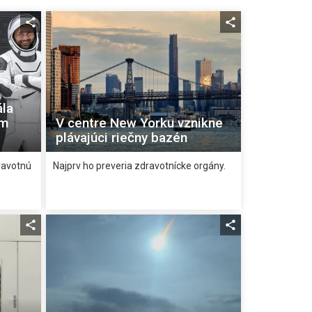
ála
om
V centre New Yorku vznikne
plávajúci riečny bazén
ravotnú
Najprv ho preveria zdravotnícke orgány.