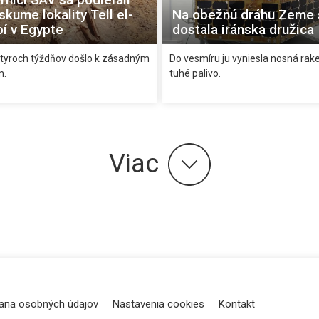
skume lokality Tell el-
Na obežnú dráhu Zeme 
í v Egypte
dostala iránska družica
tyroch týždňov došlo k zásadným
Do vesmíru ju vyniesla nosná rak
m.
tuhé palivo.
Viac
ana osobných údajov
Nastavenia cookies
Kontakt