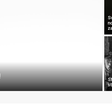
S
n
z
!
S
s