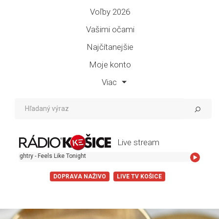
Voľby 2026
Vašimi očami
Najčítanejšie
Moje konto
Viac
Live stream
ghtry - Feels Like Tonight
DOPRAVA NAŽIVO
LIVE TV KOŠICE