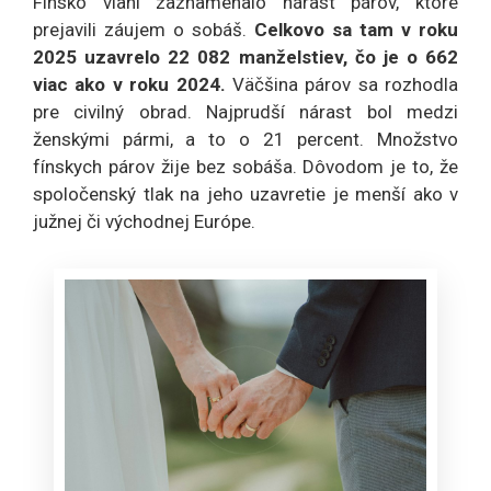
Fínsko vlani zaznamenalo nárast párov, ktoré
prejavili záujem o sobáš.
Celkovo sa tam v roku
2025 uzavrelo 22 082 manželstiev, čo je o 662
viac ako v roku 2024.
Väčšina párov sa rozhodla
pre civilný obrad. Najprudší nárast bol medzi
ženskými pármi, a to o 21 percent. Množstvo
fínskych párov žije bez sobáša. Dôvodom je to, že
spoločenský tlak na jeho uzavretie je menší ako v
južnej či východnej Európe.