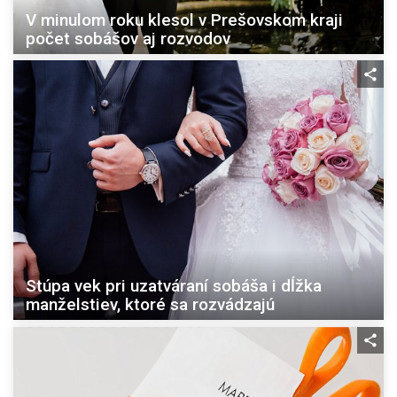
V minulom roku klesol v Prešovskom kraji
počet sobášov aj rozvodov
Stúpa vek pri uzatváraní sobáša i dĺžka
manželstiev, ktoré sa rozvádzajú