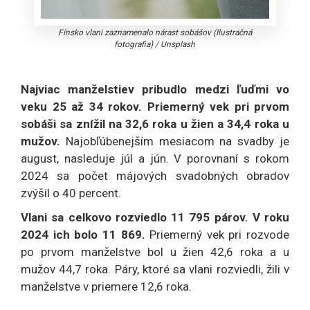
Fínsko vlani zaznamenalo nárast sobášov (Ilustračná
fotografia)
/
Unsplash
Najviac manželstiev pribudlo medzi ľuďmi vo
veku 25 až 34 rokov. Priemerný vek pri prvom
sobáši sa znížil na 32,6 roka u žien a 34,4 roka u
mužov.
Najobľúbenejším mesiacom na svadby je
august, nasleduje júl a jún. V porovnaní s rokom
2024 sa počet májových svadobných obradov
zvýšil o 40 percent.
Vlani sa celkovo rozviedlo 11 795 párov. V roku
2024 ich bolo 11 869.
Priemerný vek pri rozvode
po prvom manželstve bol u žien 42,6 roka a u
mužov 44,7 roka. Páry, ktoré sa vlani rozviedli, žili v
manželstve v priemere 12,6 roka.