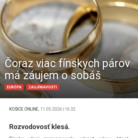
Čoraz viac fínskych párov
má záujem o sobáš
EURÓPA
ZAUJÍMAVOSTI
KOŠICE ONLINE
,
11.05.2026 | 16:32
Rozvodovosť klesá.