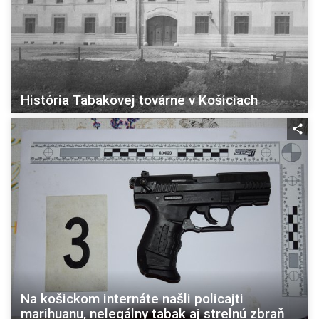
História Tabakovej továrne v Košiciach
Na košickom internáte našli policajti
marihuanu, nelegálny tabak aj strelnú zbraň