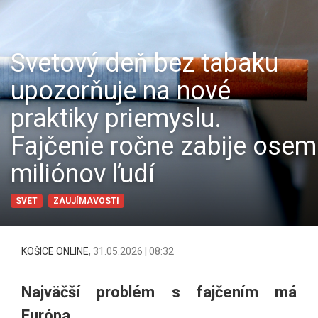
Svetový deň bez tabaku
upozorňuje na nové
praktiky priemyslu.
Fajčenie ročne zabije osem
miliónov ľudí
SVET
ZAUJÍMAVOSTI
KOŠICE ONLINE
,
31.05.2026 | 08:32
Najväčší problém s fajčením má
Európa.