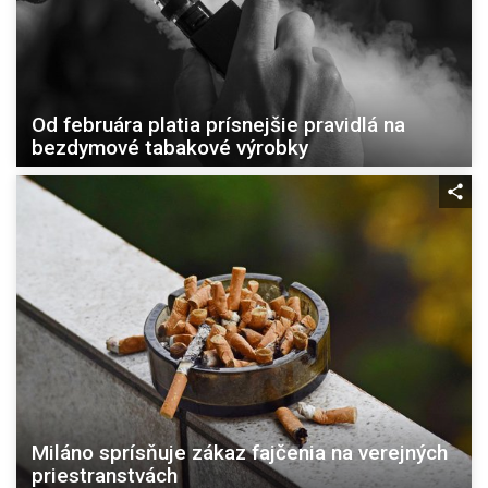
Od februára platia prísnejšie pravidlá na
bezdymové tabakové výrobky
Miláno sprísňuje zákaz fajčenia na verejných
priestranstvách