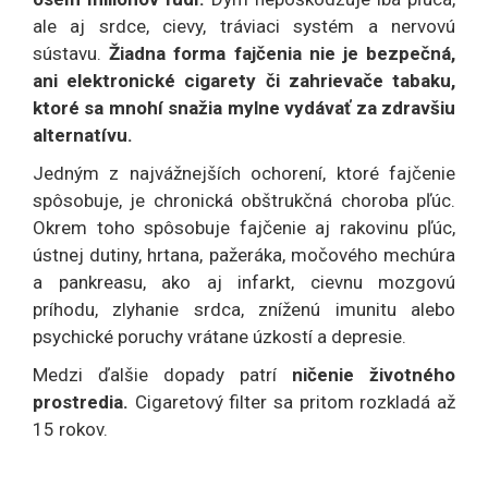
ale aj srdce, cievy, tráviaci systém a nervovú
sústavu.
Žiadna forma fajčenia nie je bezpečná,
ani elektronické cigarety či zahrievače tabaku,
ktoré sa mnohí snažia mylne vydávať za zdravšiu
alternatívu.
Jedným z najvážnejších ochorení, ktoré fajčenie
spôsobuje, je chronická obštrukčná choroba pľúc.
Okrem toho spôsobuje fajčenie aj rakovinu pľúc,
ústnej dutiny, hrtana, pažeráka, močového mechúra
a pankreasu, ako aj infarkt, cievnu mozgovú
príhodu, zlyhanie srdca, zníženú imunitu alebo
psychické poruchy vrátane úzkostí a depresie.
Medzi ďalšie dopady patrí
ničenie životného
prostredia.
Cigaretový filter sa pritom rozkladá až
15 rokov.