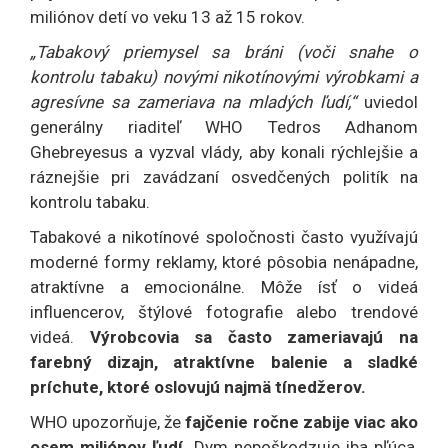
miliónov detí vo veku 13 až 15 rokov.
„Tabakový priemysel sa bráni (voči snahe o
kontrolu tabaku) novými nikotínovými výrobkami a
agresívne sa zameriava na mladých ľudí,“
uviedol
generálny riaditeľ WHO Tedros Adhanom
Ghebreyesus a vyzval vlády, aby konali rýchlejšie a
ráznejšie pri zavádzaní osvedčených politík na
kontrolu tabaku.
Tabakové a nikotínové spoločnosti často využívajú
moderné formy reklamy, ktoré pôsobia nenápadne,
atraktívne a emocionálne. Môže ísť o videá
influencerov, štýlové fotografie alebo trendové
videá.
Výrobcovia sa často zameriavajú na
farebný dizajn, atraktívne balenie a sladké
príchute, ktoré oslovujú najmä tínedžerov.
WHO upozorňuje, že
fajčenie ročne zabije viac ako
osem miliónov ľudí.
Dym nepoškodzuje iba pľúca,