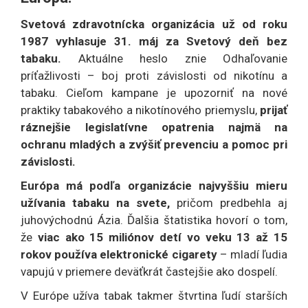
Svetová zdravotnícka organizácia už od roku
1987 vyhlasuje 31. máj za Svetový deň bez
tabaku.
Aktuálne heslo znie Odhaľovanie
príťažlivosti – boj proti závislosti od nikotínu a
tabaku. Cieľom kampane je upozorniť na nové
praktiky tabakového a nikotínového priemyslu,
prijať
ráznejšie legislatívne opatrenia najmä na
ochranu mladých a zvýšiť prevenciu a pomoc pri
závislosti.
Európa má podľa organizácie najvyššiu mieru
užívania tabaku na svete,
pričom predbehla aj
juhovýchodnú Ázia. Ďalšia štatistika hovorí o tom,
že
viac ako 15 miliónov detí vo veku 13 až 15
rokov používa elektronické cigarety
– mladí ľudia
vapujú v priemere deväťkrát častejšie ako dospelí.
V Európe užíva tabak takmer štvrtina ľudí starších