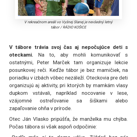
V rekreačnom areáli vo Vyšnej Slanej je nevšedný letný
tábor
/
RÁDIO KOŠICE
V tábore trávia svoj čas aj nepočujúce deti s
oteckami.
Na to, aby mohli komunikovať s
ostatnými, Peter Marček tam organizuje lekcie
posunkovej reči. Keďže tábor je bez mamičiek, na
poriadku v izbách vôbec nezáleží. Oteckovia pre deti
organizujú aj aktivity, pri ktorých by mamkám vlasy
dupkom vstávali, napríklad nocovanie v lese,
vzájomné ostreľovanie sa šiškami alebo
zapaľovanie ohňa v prírode.
Otec Ján Vlasko pripúšťa, že manželka mu chýba.
Počas tábora si však aspoň odpočinie: