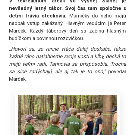
V rekreačnom areáli vo Vyšnej Slanej je
nevšedný letný tábor. Svoj čas tam spoločne s
deťmi trávia oteckovia.
Mamičky do neho majú
naopak vstup zakázaný. Hlavným vedúcim je Peter
Marček. Každý táborový deň sa začína hlasným
budíčkom a povinnou rozcvičkou.
„Hovorí sa, že ranné vtáča ďalej doskáče, takže
každé ráno natiahneme svoje kosti a kĺby, decká to
majú veľmi radi. Tatinovia sa prispôsobia. Trocha
sa síce zadýchajú, ale aj tak je to ono,“
povedal
Marček.