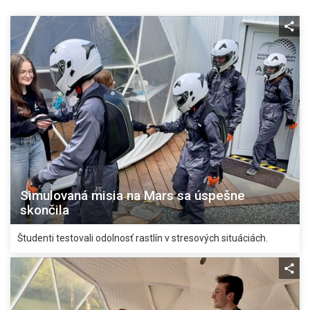
Simulovaná misia na Mars sa úspešne
skončila
Študenti testovali odolnosť rastlín v stresových situáciách.