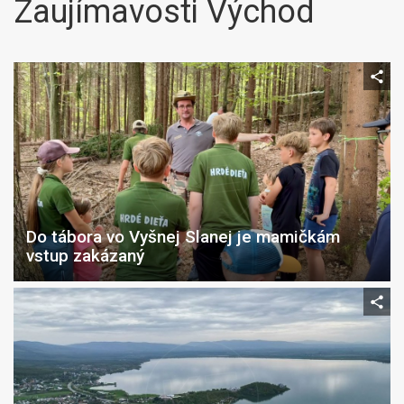
Zaujímavosti Východ
Do tábora vo Vyšnej Slanej je mamičkám
vstup zakázaný