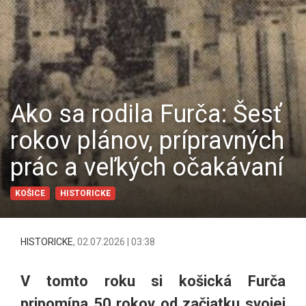
Ako sa rodila Furča: Šesť
rokov plánov, prípravných
prác a veľkých očakávaní
KOŠICE
HISTORICKE
HISTORICKE
,
02.07.2026 | 03:38
V tomto roku si košická Furča
pripomína 50 rokov od začiatku svojej