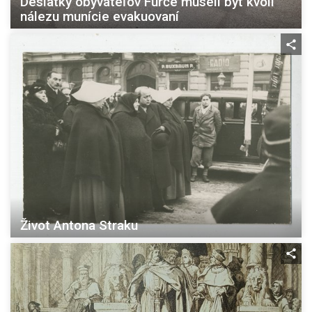
Desiatky obyvateľov Furče museli byť kvôli
nálezu munície evakuovaní
Život Antona Straku