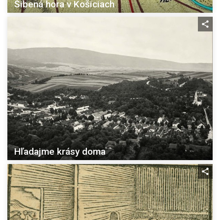
Šibená hora v Košiciach
Hľadajme krásy doma