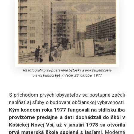
Na fotografii prvé postavené bytovky a prví záujemcovia
o svoj budúci byt
/
Večer, 28. október 1977
S príchodom prvých obyvateľov sa postupne začali
napĺňať aj sľuby o budovaní občianskej vybavenosti.
Kým koncom roka 1977 fungovali na sídlisku iba
provizórne predajne a deti dochádzali do škôl v
Košickej Novej Vsi, už v januári 1978 sa otvorila
prvá materská škola spojená s jasľami.
Moderné