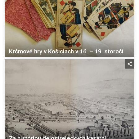
Krčmové hry v Košiciach v 16. – 19. storočí
Za históriou delostreleckých kasární