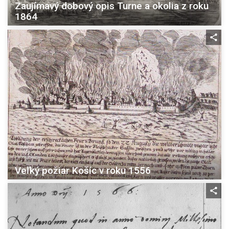
Zaujímavý dobový opis Turne a okolia z roku
1864
Veľký požiar Košíc v roku 1556