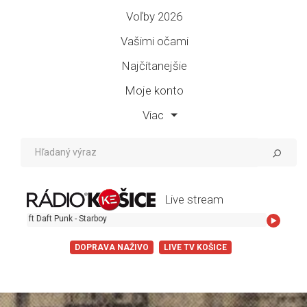
Voľby 2026
Vašimi očami
Najčítanejšie
Moje konto
Viac
Live stream
The Weeknd ft
DOPRAVA NAŽIVO
LIVE TV KOŠICE