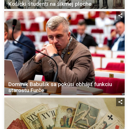
Košickí študenti na šikmej ploche
Dominik Babušík sa pokúsi obhájiť funkciu
starostu Furče