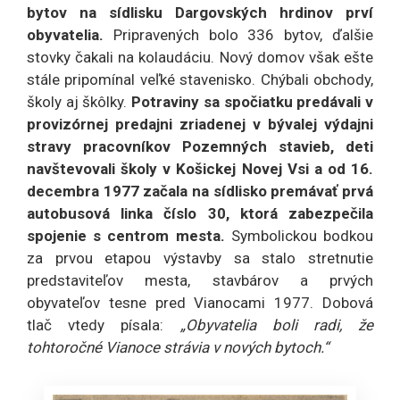
bytov na sídlisku Dargovských hrdinov prví
obyvatelia.
Pripravených bolo 336 bytov, ďalšie
stovky čakali na kolaudáciu. Nový domov však ešte
stále pripomínal veľké stavenisko. Chýbali obchody,
školy aj škôlky.
Potraviny sa spočiatku predávali v
provizórnej predajni zriadenej v bývalej výdajni
stravy pracovníkov Pozemných stavieb, deti
navštevovali školy v Košickej Novej Vsi a od 16.
decembra 1977 začala na sídlisko premávať prvá
autobusová linka číslo 30, ktorá zabezpečila
spojenie s centrom mesta.
Symbolickou bodkou
za prvou etapou výstavby sa stalo stretnutie
predstaviteľov mesta, stavbárov a prvých
obyvateľov tesne pred Vianocami 1977. Dobová
tlač vtedy písala:
„Obyvatelia boli radi, že
tohtoročné Vianoce strávia v nových bytoch.“