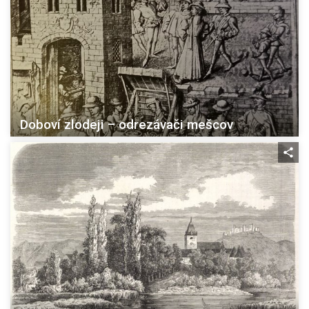
Doboví zlodeji – odrezávači mešcov