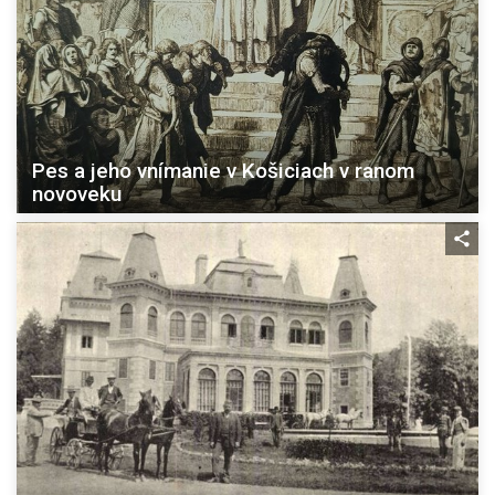
Pes a jeho vnímanie v Košiciach v ranom
novoveku