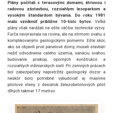
Plány počítali s terasovými domami, átriovou i
radovou zástavbou, rozsiahlym lesoparkom a
vysokým štandardom bývania. Do roku 1981
malo vzniknúť približne 10-tisíc bytov.
Veľké
plány však narážali na ešte väčšie technické výzvy.
Furča nevyrastala na rovine, ale na strmom svahu s
komplikovanými geologickými pomermi. Ešte skôr,
ako sa objavili prvé panelové domy, museli stavbári
riešiť odvodnenie celého územia, sanáciu svahov,
budovanie priekop, oporných konštrukcií a
rozsiahlych inžinierskych sietí. Pri zemných prácach
bol zabezpečený nepretržitý geologický dozor a
neskôr bolo potrebné vybudovať aj masívne
pilotové steny z desiatok železobetónových pilót
dlhých takmer 17 metrov.