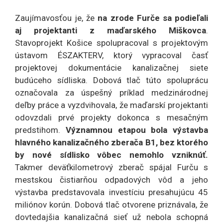
Zaujímavosťou je, že
na zrode Furče sa podieľali
aj projektanti z maďarského Miškovca
.
Stavoprojekt Košice spolupracoval s projektovým
ústavom ÉSZAKTERV, ktorý vypracoval časť
projektovej dokumentácie kanalizačnej siete
budúceho sídliska. Dobová tlač túto spoluprácu
označovala za úspešný príklad medzinárodnej
deľby práce a vyzdvihovala, že maďarskí projektanti
odovzdali prvé projekty dokonca s mesačným
predstihom.
Významnou etapou bola výstavba
hlavného kanalizačného zberača B1, bez ktorého
by nové sídlisko vôbec nemohlo vzniknúť.
Takmer deväťkilometrový zberač spájal Furču s
mestskou čistiarňou odpadových vôd a jeho
výstavba predstavovala investíciu presahujúcu 45
miliónov korún. Dobová tlač otvorene priznávala, že
dovtedajšia kanalizačná sieť už nebola schopná