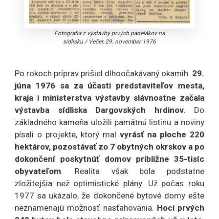
Fotografia z výstavby prvých panelákov na
sídlisku
/
Večer, 29. november 1976
Po rokoch príprav prišiel dlhoočakávaný okamih.
29.
júna 1976 sa za účasti predstaviteľov mesta,
kraja i ministerstva výstavby slávnostne začala
výstavba sídliska Dargovských hrdinov.
Do
základného kameňa uložili pamätnú listinu a noviny
písali o projekte, ktorý mal
vyrásť na ploche 220
hektárov, pozostávať zo 7 obytných okrskov a po
dokončení poskytnúť domov približne 35-tisíc
obyvateľom
. Realita však bola podstatne
zložitejšia než optimistické plány. Už počas roku
1977 sa ukázalo, že dokončené bytové domy ešte
neznamenajú možnosť nasťahovania.
Hoci prvých