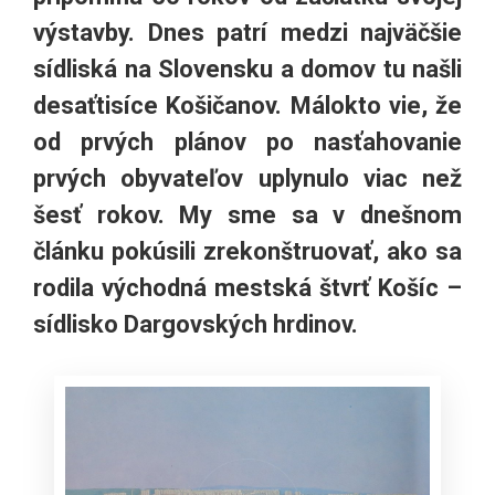
výstavby. Dnes patrí medzi najväčšie
sídliská na Slovensku a domov tu našli
desaťtisíce Košičanov. Málokto vie, že
od prvých plánov po nasťahovanie
prvých obyvateľov uplynulo viac než
šesť rokov. My sme sa v dnešnom
článku pokúsili zrekonštruovať, ako sa
rodila východná mestská štvrť Košíc –
sídlisko Dargovských hrdinov.