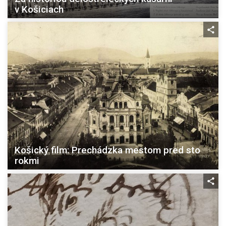
v Košiciach
Košický film: Prechádzka mestom pred sto
rokmi