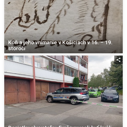
Kôň a jeho vnímanie v Košiciach v 16. – 19.
storočí