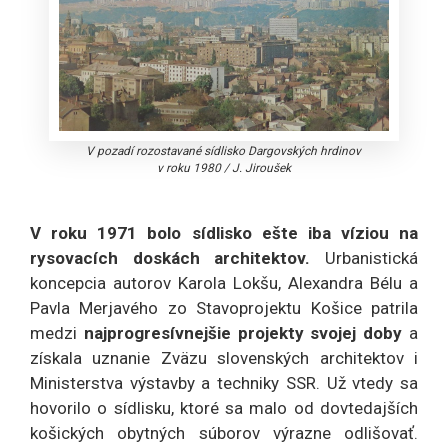
V pozadí rozostavané sídlisko Dargovských hrdinov
v roku 1980
/
J. Jiroušek
V roku 1971 bolo sídlisko ešte iba víziou na
rysovacích doskách architektov.
Urbanistická
koncepcia autorov Karola Lokšu, Alexandra Bélu a
Pavla Merjavého zo Stavoprojektu Košice patrila
medzi
najprogresívnejšie projekty svojej doby
a
získala uznanie Zväzu slovenských architektov i
Ministerstva výstavby a techniky SSR. Už vtedy sa
hovorilo o sídlisku, ktoré sa malo od dovtedajších
košických obytných súborov výrazne odlišovať.