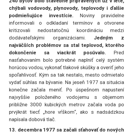
240 bytov bolo stavebne pripravených už v lete,
chýbali vodovody, plynovody, teplovody i ďalšie
podmieňujúce investície.
Noviny pravidelne
informovali o odkladaní termínov a otvorene
kritizovali nedostatočnú koordináciu medzi
dodávateľskými organizáciami.
Jedným z
najväčších problémov sa stal teplovod, ktorého
dokončenie sa viackrát posúvalo.
Pred
nasťahovaním bolo potrebné naplniť celý systém
horúcou vodou, vykonať tlakové skúšky a overiť jeho
spoľahlivosť. Kým sa tak nestalo, mesto odmietalo
vydať súhlas na bývanie. Na jeseň 1977 sa situácia
konečne začala meniť. Po úspešnom napustení
najvyššie položeného vodojemu s objemom
približne 3000 kubických metrov začala voda po
prvýkrát tiecť „hore vŕškom“, ako s nadsádzkou
napísala dobová tlač.
13. decembra 1977 sa začali sťahovať do nových