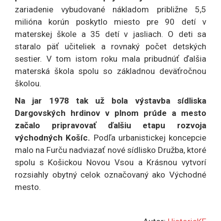
zariadenie vybudované nákladom približne 5,5
milióna korún poskytlo miesto pre 90 detí v
materskej škole a 35 detí v jasliach. O deti sa
staralo päť učiteliek a rovnaký počet detských
sestier. V tom istom roku mala pribudnúť ďalšia
materská škola spolu so základnou deväťročnou
školou.
Na jar 1978 tak už bola výstavba sídliska
Dargovských hrdinov v plnom prúde a mesto
začalo pripravovať ďalšiu etapu rozvoja
východných Košíc.
Podľa urbanistickej koncepcie
malo na Furču nadviazať nové sídlisko Družba, ktoré
spolu s Košickou Novou Vsou a Krásnou vytvorí
rozsiahly obytný celok označovaný ako Východné
mesto.