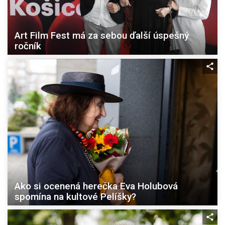
Art Film Fest má za sebou ďalší úspešný
ročník
Ako si ocenená herečka Eva Holubová
spomína na kultové Pelíšky?