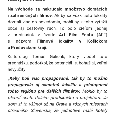
Na východe sa nakrúcalo množstvo domácich
i zahraničných filmov.
Ak by sa však tieto lokality
dostali viac do povedomia, mohli by z toho vyťažiť
obce aj cestovný ruch. To bolo cieľom jednej
z prednášok v úvode
Art Film Festu
(AFF)
s názvom
Filmové lokality v Košickom
a Prešovskom kraji.
Kulturológ Tomáš Galierik, ktorý viedol túto
prednášku, podotkol, že potenciál je, bohužiaľ, veľmi
nevyužitý:
„
Keby boli viac propagované, tak by to možno
propagovalo aj samotnú lokalitu a prístupnosť
tohto regiónu pre ďalších filmárov.
Mohlo by to
otvoriť cestu ďalším produkciám a projektom. Ja
som si to všimol už na Orave a rôznych miestach
stredného Slovenska, že jednotlivé malé hotely