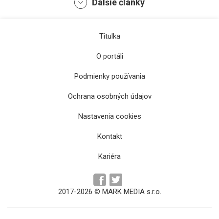
Ďalšie články
Titulka
O portáli
Podmienky používania
Ochrana osobných údajov
Otvárací ceremoniál Art Film Festu priniesol
Nastavenia cookies
aj spomienku na Milana Lasicu
Kontakt
Kariéra
2017-2026 © MARK MEDIA s.r.o.