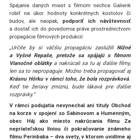
Spájanie daných miest s filmom nechce Galierik
robiť na úkor hodnoty konkrétnych kostolov či
budov, ale naopak,
podporiť ich návštevnosť
a dostať ich do povedomia práve prostredníctvom
propagácie filmových produkcií:
„Určite by si väčšiu propagáciu zaslúžili
Nižné
a Vyšné Repaše, pretože sa spájajú s filmom
Vianočné oblátky
a nakrúcali sa tu aj ďalšie filmy,
len sa to nepropaguje. Možno treba propagovať aj
Krásnu Hôrku v rámci toho, že bola rozprávková
.
Keď tie žeriavy zmiznú, bude lákavá pre ďalšie
rozprávky.“
V rámci podujatia nevynechal ani tituly Obchod
na korze v spojení so Sabinovom a Humenným,
obec Háj ako miesto nakrúcania filmu Za
nepriateľskou líniou či pokračovanie známeho
filmu Perinbaba – dva svety, v ktorom uvidíme aj