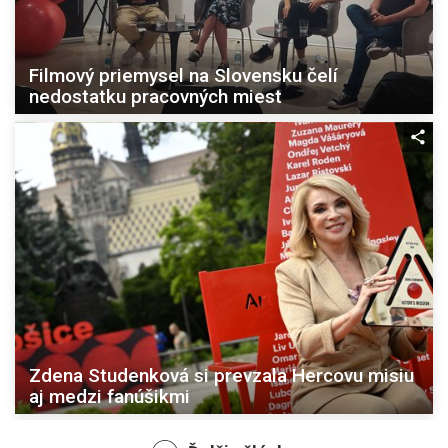
Filmový priemysel na Slovensku čelí
nedostatku pracovných miest
Zdena Studenková si prevzala Hercovu misiu
aj medzi fanúšikmi