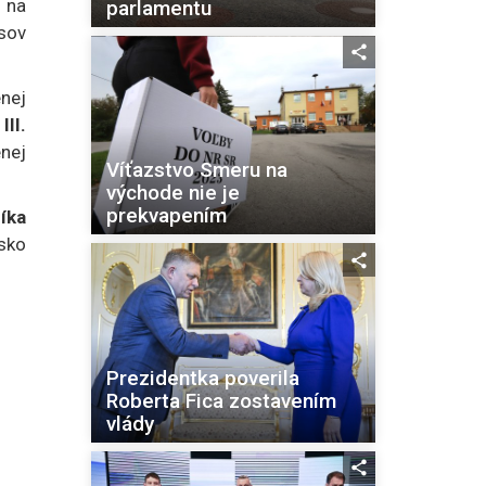
j na
parlamentu
sov
nej
II.
nej
Víťazstvo Smeru na
východe nie je
prekvapením
íka
nsko
Prezidentka poverila
Roberta Fica zostavením
vlády