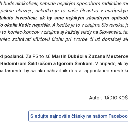
ech bude akákoľvek, nebude nejakým spôsobom radikálne me
j pekne ukazuje, nakoľko je to naše členstvo v európskyc
takáto investícia, ak by sme nejakým zásadným spôso
do okolia Košíc neprišla.
A keďže je to v záujme Slovenska, j
to koniec-koncov v záujme aj každej vlády na Slovensku, ta
niec zohrávať kľúčovú úlohu pri tvorbe či už domácej al
kí poslanci.
Za PS to sú
Martin Dubéci
a
Zuzana Mestero
, Radomírom Šalitrošom a Igorom Šimkom.
V prípade, ak b
o parlamentu by sa ako náhradník dostal aj poslanec mests
Autor: RÁDIO KOŠ
Sledujte najnovšie články na našom Facebo