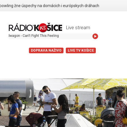
 bowling žne úspechy na domácich i európskych dráhach
Live stream
n't Fight This Feeling
DOPRAVA NAŽIVO
LIVE TV KOŠICE