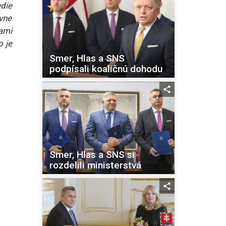
edie
vne
ťami
 je
Smer, Hlas a SNS
podpísali koaličnú dohodu
Smer, Hlas a SNS si
rozdelili ministerstvá