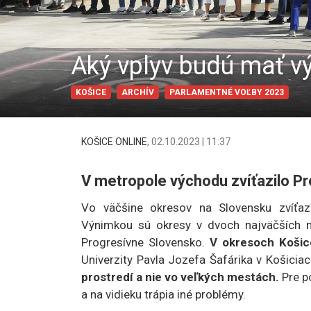
Aký vplyv budú mať vý
KOŠICE
ARCHÍV
PARLAMENTNÉ VOĽBY 2023
KOŠICE ONLINE
,
02.10.2023 | 11:37
V metropole východu zvíťazilo P
Vo väčšine okresov na Slovensku zvíťaz
Výnimkou sú okresy v dvoch najväčších 
Progresívne Slovensko.
V okresoch Košice
Univerzity Pavla Jozefa Šafárika v Košiciac
prostredí a nie vo veľkých mestách.
Pre po
a na vidieku trápia iné problémy.