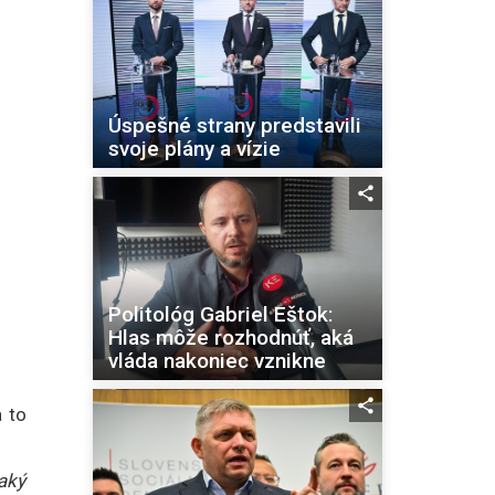
Úspešné strany predstavili
svoje plány a vízie
Politológ Gabriel Eštok:
Hlas môže rozhodnúť, aká
vláda nakoniec vznikne
 to
taký