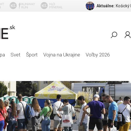
Aktuálne:
Košický
REO Speedwagon - Ca
pa
Svet
Šport
Vojna na Ukrajine
Voľby 2026