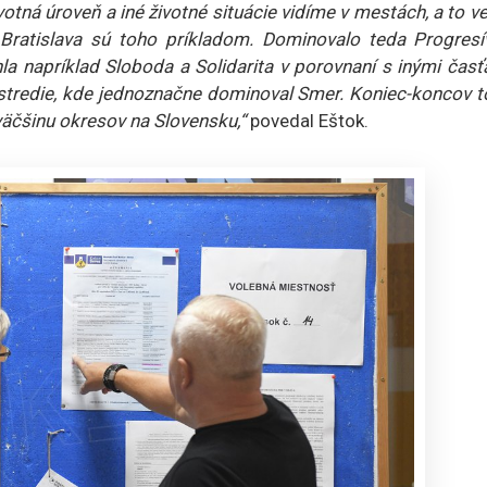
votná úroveň a iné životné situácie vidíme v mestách, a to v
 Bratislava sú toho príkladom. Dominovalo teda Progresí
la napríklad Sloboda a Solidarita v porovnaní s inými čas
stredie, kde jednoznačne dominoval Smer. Koniec-koncov to
väčšinu okresov na Slovensku,“
povedal Eštok.