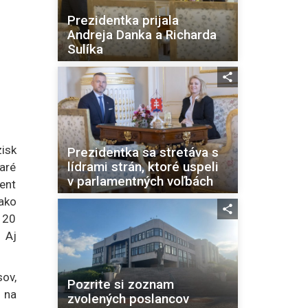
Prezidentka prijala
Andreja Danka a Richarda
Sulíka
zisk
Prezidentka sa stretáva s
lídrami strán, ktoré uspeli
taré
v parlamentných voľbách
ent
ako
r 20
 Aj
sov,
Pozrite si zoznam
 na
zvolených poslancov