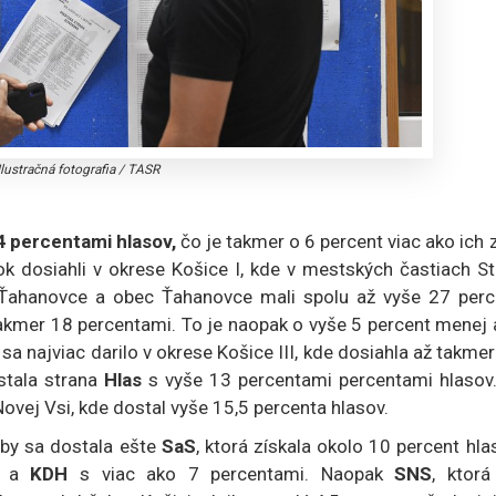
Ilustračná fotografia
/
TASR
4 percentami hlasov,
čo je takmer o 6 percent viac ako ich 
dok dosiahli v okrese Košice I, kde v mestských častiach S
o Ťahanovce a obec Ťahanovce mali spolu až vyše 27 perc
akmer 18 percentami. To je naopak o vyše 5 percent menej 
 sa najviac darilo v okrese Košice III, kde dosiahla až takme
stala strana
Hlas
s vyše 13 percentami percentami hlasov.
Novej Vsi, kde dostal vyše 15,5 percenta hlasov.
y by sa dostala ešte
SaS
, ktorá získala okolo 10 percent hla
i a
KDH
s viac ako 7 percentami. Naopak
SNS
, ktorá