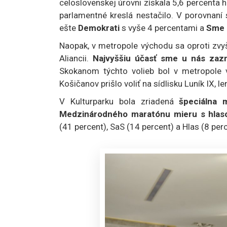
celoslovenskej úrovni získala 5,6 percenta h
parlamentné kreslá nestačilo. V porovnaní 
ešte
Demokrati
s vyše 4 percentami a
Sme 
Naopak, v metropole východu sa oproti zvy
Aliancii.
Najvyššiu účasť sme u nás zazna
Skokanom týchto volieb bol v metropole 
Košičanov prišlo voliť na sídlisku Luník IX, l
V Kulturparku bola zriadená
špeciálna 
Medzinárodného maratónu mieru s hla
(41 percent), SaS (14 percent) a Hlas (8 per