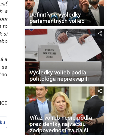
niť
h a
Definitívne výsledky
bom
parlamentných volieb
e to
k si
ebo
vá
a
y sa
Výsledky volieb podľa
kého
politológa neprekvapili
ICE
Víťaz volieb nesie podľa
oku
prezidentky najväčšiu
zodpovednosť za ďalší