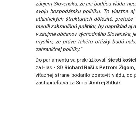
záujem Slovenska, že ani budúca vláda, n
svoju hospodársku politiku. To vlastne a
atlantických štruktúrach dôležité, pretože
menili zahraničnú politiku, by napríklad aj 
v záujme občanov východného Slovenska, je 
myslím, že práve takéto otázky budú nako
zahraničnej politiky.“
Do parlamentu sa prekrúžkovali
šiesti košic
za Hlas - SD
Richard Raši s Petrom Žigom
víťaznej strane podarilo zostaviť vládu, d
zastupiteľstva za Smer
Andrej Sitkár.