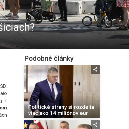
šiciach?
Podobné články
SD.
ralo
g z
Politické strany si rozdelia
nom
viac ako 14 miliónov eur
tách