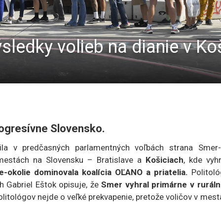
sledky volieb na dianie v Ko
rogresívne Slovensko.
ila v predčasných parlamentných voľbách strana Smer-
mestách na Slovensku – Bratislave a
Košiciach
, kde vyh
-okolie dominovala koalícia OĽANO a priatelia.
Politoló
h Gabriel Eštok opisuje, že
Smer vyhral primárne v rurál
litológov nejde o veľké prekvapenie, pretože voličov v mes