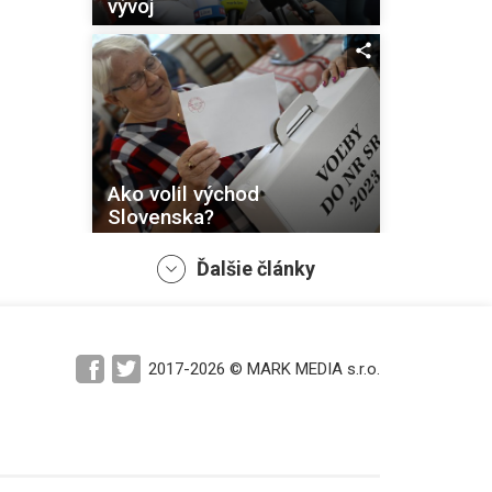
vývoj
Ako volil východ
Slovenska?
Ďalšie články
2017-2026 © MARK MEDIA s.r.o.
Ako volili Košičania?