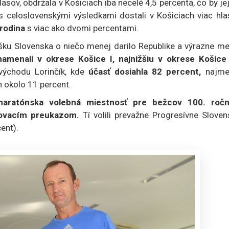
lasov, obdržala v Košiciach iba necelé 4,5 percenta, čo by je
s celoslovenskými výsledkami dostali v Košiciach viac hla
rodina
s viac ako dvomi percentami.
šku Slovenska o niečo menej darilo Republike a výrazne me
menali v okrese Košice I, najnižšiu v okrese Košice I
východu Lorinčík, kde
účasť dosiahla 82 percent,
najme
en okolo 11 percent.
maratónska volebná miestnosť pre bežcov 100. ročn
sovacím preukazom.
Tí volili prevažne Progresívne Slove
cent).