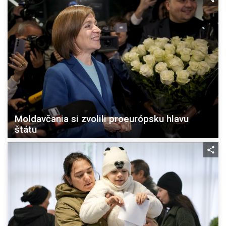
Moldavčania si zvolili proeurópsku hlavu
štátu