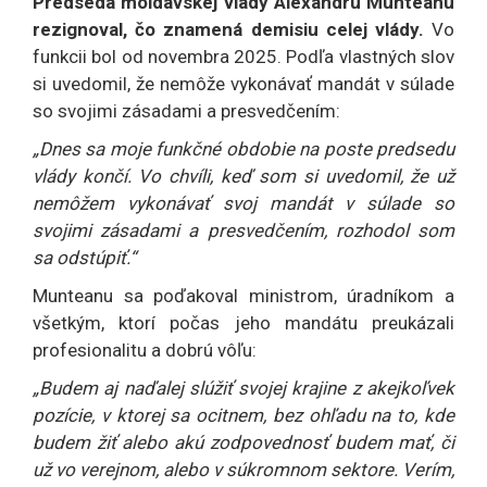
Predseda moldavskej vlády Alexandru Munteanu
rezignoval, čo znamená demisiu celej vlády.
Vo
funkcii bol od novembra 2025. Podľa vlastných slov
si uvedomil, že nemôže vykonávať mandát v súlade
so svojimi zásadami a presvedčením:
„Dnes sa moje funkčné obdobie na poste predsedu
vlády končí. Vo chvíli, keď som si uvedomil, že už
nemôžem vykonávať svoj mandát v súlade so
svojimi zásadami a presvedčením, rozhodol som
sa odstúpiť.“
Munteanu sa poďakoval ministrom, úradníkom a
všetkým, ktorí počas jeho mandátu preukázali
profesionalitu a dobrú vôľu:
„Budem aj naďalej slúžiť svojej krajine z akejkoľvek
pozície, v ktorej sa ocitnem, bez ohľadu na to, kde
budem žiť alebo akú zodpovednosť budem mať, či
už vo verejnom, alebo v súkromnom sektore. Verím,