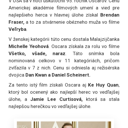
V USA sa v noci uskutočnil 95. ročník Oscarov. Cenu
Americkej akadémie filmových umení a vied pre
najlepšieho herca v hlavnej úlohe získal
Brendan
Fraser,
a to za stvárnenie obézneho muža vo filme
Veľryba
.
V ženskej kategórii túto cenu dostala Malajzijčanka
Michelle Yeohová
. Oscara získala za rolu vo filme
Všetko, všade, naraz
. Táto snímka bola
nominovaná celkovo v 11 kategóriách, pričom
zvíťazila v 7 z nich. Cenu si odniesla aj režisérska
dvojica
Dan Kwan a Daniel Scheinert.
Za tento istý film získali Oscara aj
Ke Huy Quan
,
ktorý bol ocenený ako najlepší herec vo vedľajšej
úlohe, a
Jamie Lee Curtisová,
ktorá sa stala
najlepšou herečkou vo vedľajšej úlohe.