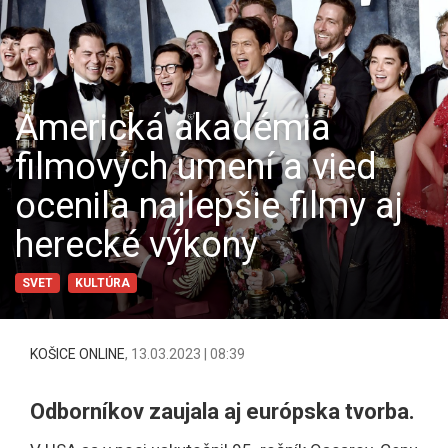
Americká akadémia
filmových umení a vied
ocenila najlepšie filmy aj
herecké výkony
SVET
KULTÚRA
KOŠICE ONLINE
,
13.03.2023 | 08:39
Odborníkov zaujala aj európska tvorba.