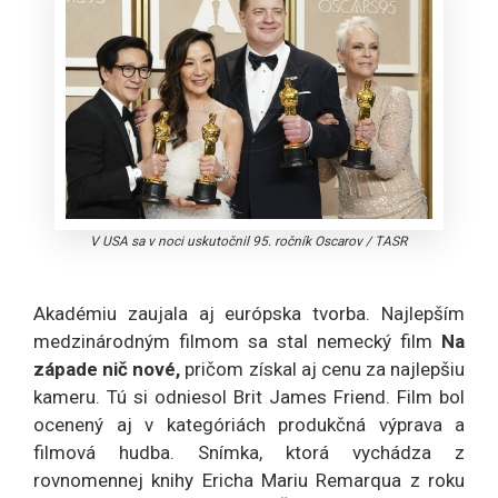
V USA sa v noci uskutočnil 95. ročník Oscarov
/
TASR
Akadémiu zaujala aj európska tvorba. Najlepším
medzinárodným filmom sa stal nemecký film
Na
západe nič nové,
pričom získal aj cenu za najlepšiu
kameru. Tú si odniesol Brit James Friend. Film bol
ocenený aj v kategóriách produkčná výprava a
filmová hudba. Snímka, ktorá vychádza z
rovnomennej knihy Ericha Mariu Remarqua z roku