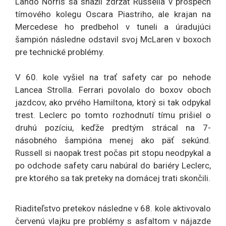
Lando Norris sa snažil zdržať Russella v prospech
tímového kolegu Oscara Piastriho, ale krajan na
Mercedese ho predbehol v tuneli a úradujúci
šampión následne odstavil svoj McLaren v boxoch
pre technické problémy.
V 60. kole vyšiel na trať safety car po nehode
Lancea Strolla. Ferrari povolalo do boxov oboch
jazdcov, ako prvého Hamiltona, ktorý si tak odpykal
trest. Leclerc po tomto rozhodnutí tímu prišiel o
druhú pozíciu, keďže predtým strácal na 7-
násobného šampióna menej ako päť sekúnd.
Russell si naopak trest počas pit stopu neodpykal a
po odchode safety caru nabúral do bariéry Leclerc,
pre ktorého sa tak preteky na domácej trati skončili.
Riaditeľstvo pretekov následne v 68. kole aktivovalo
červenú vlajku pre problémy s asfaltom v nájazde