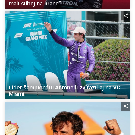
mali súboj na hrane“
Líder šampionátu Antonelli zvíťazil aj na VC
Miami