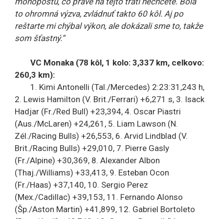
monopostu, čo práve na tejto trati nechcete. Bola
to ohromná výzva, zvládnuť takto 60 kôl. Aj po
reštarte mi chýbal výkon, ale dokázali sme to, takže
som šťastný.“
VC Monaka (78 kôl, 1 kolo: 3,337 km, celkovo:
260,3 km):
1. Kimi Antonelli (Tal./Mercedes) 2:23:31,243 h,
2. Lewis Hamilton (V. Brit./Ferrari) +6,271 s, 3. Isack
Hadjar (Fr./Red Bull) +23,394, 4. Oscar Piastri
(Aus./McLaren) +24,261, 5. Liam Lawson (N.
Zél./Racing Bulls) +26,553, 6. Arvid Lindblad (V.
Brit./Racing Bulls) +29,010, 7. Pierre Gasly
(Fr./Alpine) +30,369, 8. Alexander Albon
(Thaj./Williams) +33,413, 9. Esteban Ocon
(Fr./Haas) +37,140, 10. Sergio Perez
(Mex./Cadillac) +39,153, 11. Fernando Alonso
(Šp./Aston Martin) +41,899, 12. Gabriel Bortoleto