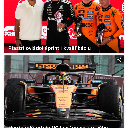
Piastri ovládol šprint i kvalifikáciu
Norris odštartuje VC Las Vegas z prvého