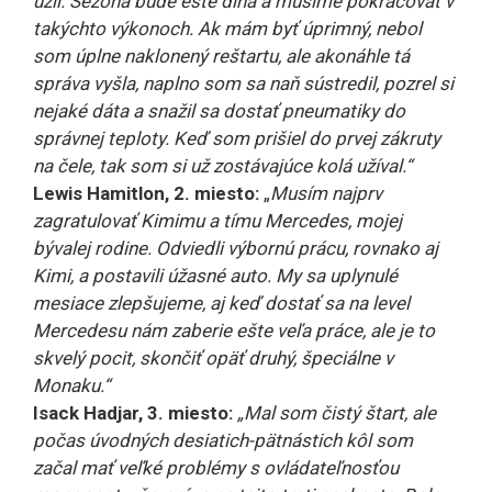
užil. Sezóna bude ešte dlhá a musíme pokračovať v
takýchto výkonoch. Ak mám byť úprimný, nebol
som úplne naklonený reštartu, ale akonáhle tá
správa vyšla, naplno som sa naň sústredil, pozrel si
nejaké dáta a snažil sa dostať pneumatiky do
správnej teploty. Keď som prišiel do prvej zákruty
na čele, tak som si už zostávajúce kolá užíval.“
Lewis Hamitlon, 2. miesto:
„
Musím najprv
zagratulovať Kimimu a tímu Mercedes, mojej
bývalej rodine. Odviedli výbornú prácu, rovnako aj
Kimi, a postavili úžasné auto. My sa uplynulé
mesiace zlepšujeme, aj keď dostať sa na level
Mercedesu nám zaberie ešte veľa práce, ale je to
skvelý pocit, skončiť opäť druhý, špeciálne v
Monaku.“
Isack Hadjar, 3. miesto:
„Mal som čistý štart, ale
počas úvodných desiatich-pätnástich kôl som
začal mať veľké problémy s ovládateľnosťou