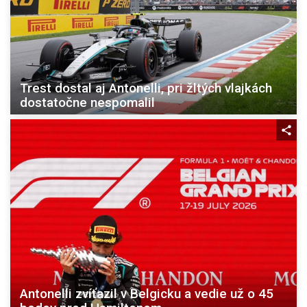
Trest dostal aj Antonelli, pri žltých vlajkách
dostatočne nespomalil
Antonelli zvíťazil v Belgicku a vedie už o 45