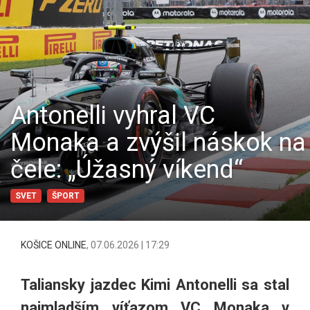
Antonelli vyhral VC
Monaka a zvýšil náskok na
čele: „Úžasný víkend“
SVET
ŠPORT
KOŠICE ONLINE
,
07.06.2026 | 17:29
Taliansky jazdec Kimi Antonelli sa stal
najmladším víťazom VC Monaka v