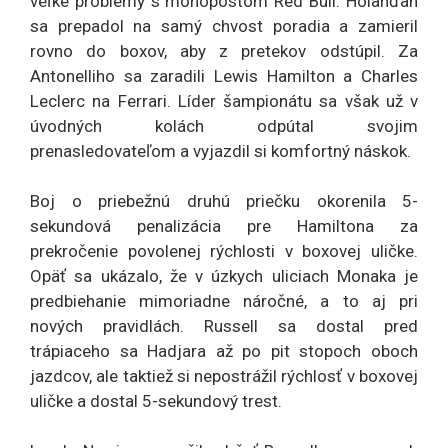
veľké problémy s monopostom Red Bull. Holanďan
sa prepadol na samý chvost poradia a zamieril
rovno do boxov, aby z pretekov odstúpil. Za
Antonelliho sa zaradili Lewis Hamilton a Charles
Leclerc na Ferrari. Líder šampionátu sa však už v
úvodných kolách odpútal svojim
prenasledovateľom a vyjazdil si komfortný náskok.
Boj o priebežnú druhú priečku okorenila 5-
sekundová penalizácia pre Hamiltona za
prekročenie povolenej rýchlosti v boxovej uličke.
Opäť sa ukázalo, že v úzkych uliciach Monaka je
predbiehanie mimoriadne náročné, a to aj pri
nových pravidlách. Russell sa dostal pred
trápiaceho sa Hadjara až po pit stopoch oboch
jazdcov, ale taktiež si nepostrážil rýchlosť v boxovej
uličke a dostal 5-sekundový trest.