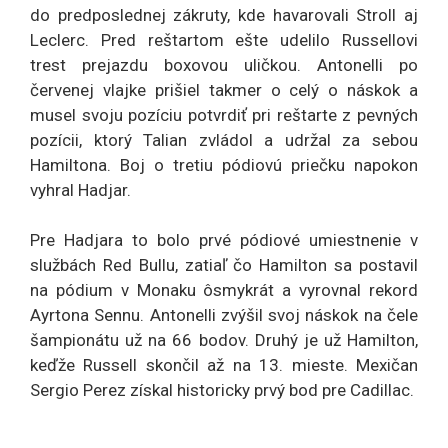
do predposlednej zákruty, kde havarovali Stroll aj
Leclerc. Pred reštartom ešte udelilo Russellovi
trest prejazdu boxovou uličkou. Antonelli po
červenej vlajke prišiel takmer o celý o náskok a
musel svoju pozíciu potvrdiť pri reštarte z pevných
pozícii, ktorý Talian zvládol a udržal za sebou
Hamiltona. Boj o tretiu pódiovú priečku napokon
vyhral Hadjar.
Pre Hadjara to bolo prvé pódiové umiestnenie v
službách Red Bullu, zatiaľ čo Hamilton sa postavil
na pódium v Monaku ôsmykrát a vyrovnal rekord
Ayrtona Sennu. Antonelli zvýšil svoj náskok na čele
šampionátu už na 66 bodov. Druhý je už Hamilton,
keďže Russell skončil až na 13. mieste. Mexičan
Sergio Perez získal historicky prvý bod pre Cadillac.