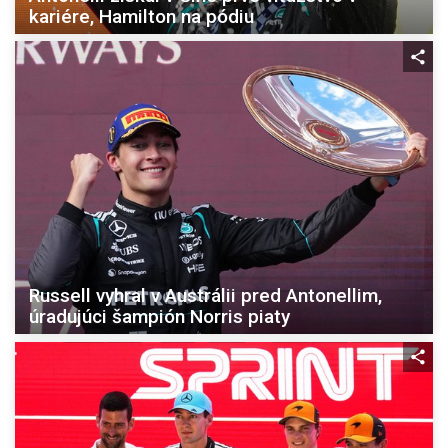
kariére, Hamilton na pódiu
Russell vyhral v Austrálii pred Antonellim,
úradujúci šampión Norris piaty