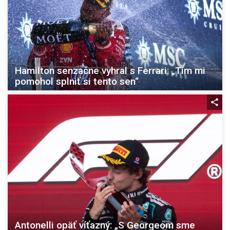
Hamilton senzačne vyhral s Ferrari: „Tím mi
pomohol splniť si tento sen“
Antonelli opäť víťazný: „S Georgeom sme