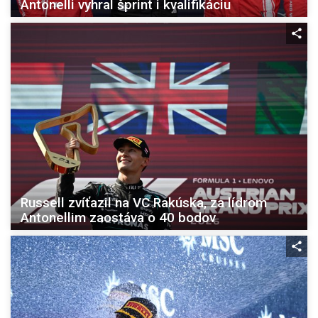
Antonelli vyhral šprint i kvalifikáciu
Russell zvíťazil na VC Rakúska, za lídrom
Antonellim zaostáva o 40 bodov