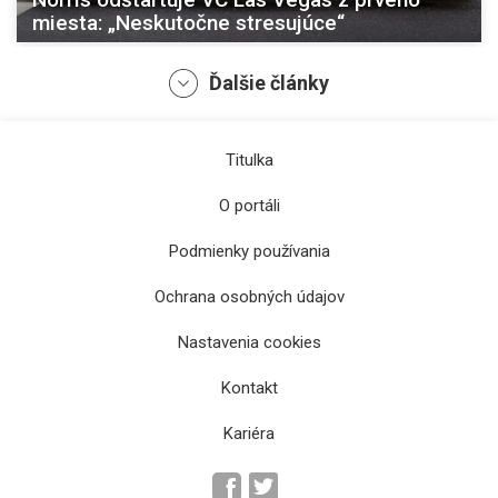
miesta: „Neskutočne stresujúce“
Ďalšie články
Titulka
O portáli
Podmienky používania
Ochrana osobných údajov
Verstappen zvíťazil v šprinte na VC USA,
Nastavenia cookies
Piastri a Norris nedokončili
Kontakt
Kariéra