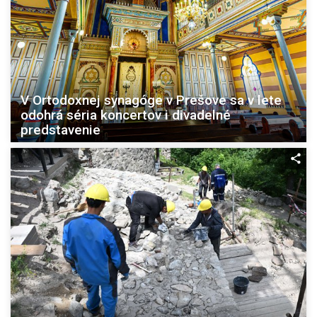
V Ortodoxnej synagóge v Prešove sa v lete
odohrá séria koncertov i divadelné
predstavenie