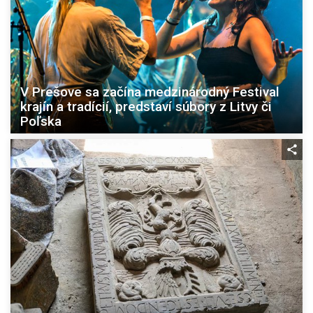
V Prešove sa začína medzinárodný Festival
krajín a tradícií, predstaví súbory z Litvy či
Poľska