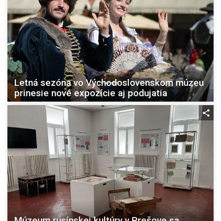
Letná sezóna vo Východoslovenskom múzeu
prinesie nové expozície aj podujatia
Múzeum rusínskej kultúry v Prešove sa