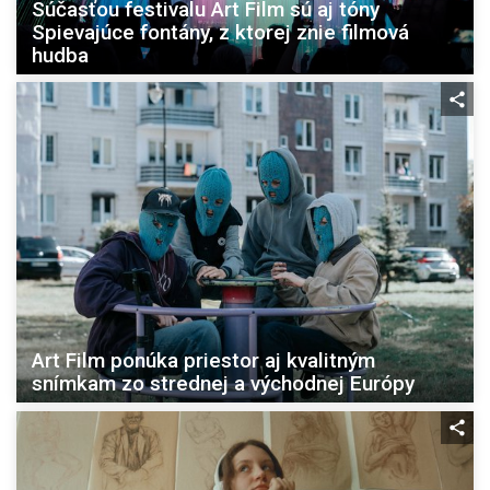
Súčasťou festivalu Art Film sú aj tóny
Spievajúce fontány, z ktorej znie filmová
hudba
Art Film ponúka priestor aj kvalitným
snímkam zo strednej a východnej Európy