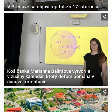
V Prešove sa objavil epitaf zo 17. storočia
Košičanka Marianna Balintová vytvorila
vizuálny kalendár, ktorý deťom pomáha v
časovej orientácii