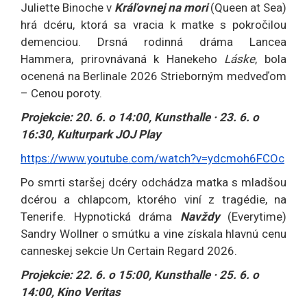
Juliette Binoche v
Kráľovnej na mori
(Queen at Sea)
hrá dcéru, ktorá sa vracia k matke s pokročilou
demenciou. Drsná rodinná dráma Lancea
Hammera, prirovnávaná k Hanekeho
Láske
, bola
ocenená na Berlinale 2026 Strieborným medveďom
– Cenou poroty.
Projekcie: 20. 6. o 14:00, Kunsthalle · 23. 6. o
16:30, Kulturpark JOJ Play
https://www.youtube.com/watch?v=ydcmoh6FCOc
Po smrti staršej dcéry odchádza matka s mladšou
dcérou a chlapcom, ktorého viní z tragédie, na
Tenerife. Hypnotická dráma
Navždy
(Everytime)
Sandry Wollner o smútku a vine získala hlavnú cenu
canneskej sekcie Un Certain Regard 2026.
Projekcie: 22. 6. o 15:00, Kunsthalle · 25. 6. o
14:00, Kino Veritas