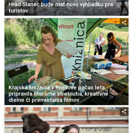
Hrad Slanec bude mať novú vyhliadku pre
turistov
Krajská knižnica v Prešove počas leta
pripravila literárne stretnutia, kreatívne
dielne či premietania filmov