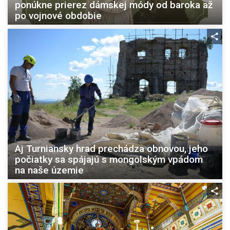
ponúkne prierez dámskej módy od baroka až
po vojnové obdobie
Aj Turniansky hrad prechádza obnovou, jeho
počiatky sa spájajú s mongolským vpádom
na naše územie