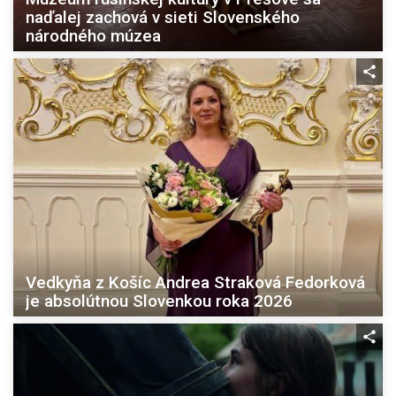
naďalej zachová v sieti Slovenského
národného múzea
Vedkyňa z Košíc Andrea Straková Fedorková
je absolútnou Slovenkou roka 2026