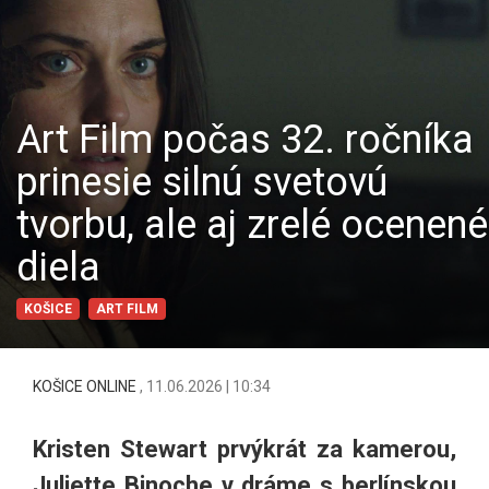
Art Film počas 32. ročníka
prinesie silnú svetovú
tvorbu, ale aj zrelé ocenené
diela
KOŠICE
ART FILM
KOŠICE ONLINE
,
11.06.2026 | 10:34
Kristen Stewart prvýkrát za kamerou,
Juliette Binoche v dráme s berlínskou