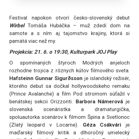
Festival napokon otvorí česko-slovenský debut
Wirbel
Tomáša Hubáčka – muž zdedí dom na
samote a s ním aj tajomstvo krajiny, ktorá si
pamätá viac než my.
Projekcia: 21. 6. o 19:30, Kulturpark JOJ Play
O spomínaných štyroch Modrých anjeloch
rozhodne trojica z rôznych kútov filmového sveta.
Hafsteinn Gunnar Sigurðsson
je islandský režisér,
ktorého debut sa dočkal hollywoodskeho remaku
(Prince Avalanche) a film Pod stromom súťažil v
benátskej sekcii Orizzonti.
Barbora Námerová
je
slovenská scenáristka a dramaturgička,
spoluautorka scenárov k filmom Špina a Svetlonoc
(Zlatý leopard v Locarne).
Géza Csákvári
je
maďarský filmový kritik a dlhoročný umelecký