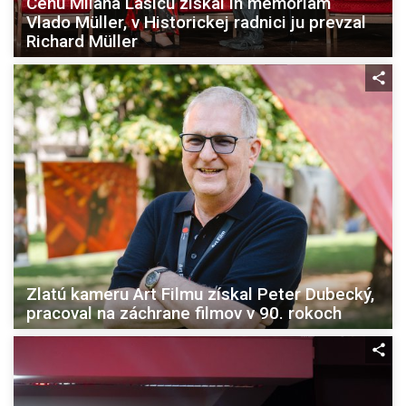
Cenu Milana Lasicu získal in memoriam
Vlado Müller, v Historickej radnici ju prevzal
Richard Müller
Zlatú kameru Art Filmu získal Peter Dubecký,
pracoval na záchrane filmov v 90. rokoch