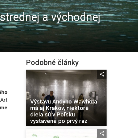
 strednej a východnej
Podobné články
ého
Art
Výstavu Andyho Wawhola
má aj Krakov, niektoré
íme
diela sú v Poľsku
vystavené po prvý raz