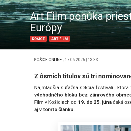
Art Film ponúka pries
Európy
KOŠICE
ART FILM
KOŠICE ONLINE
,
17.06.2026 | 13:33
Z ôsmich titulov sú tri nominova
Najmladšia súťažná sekcia festivalu, ktorá
východného bloku bez žánrového obmed
Film v Košiciach od
19. do 25. júna
čaká os
aj v tomto článku.