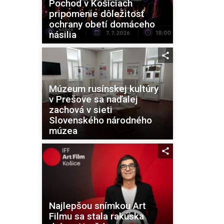
Pochod v Košiciach
pripomenie dôležitosť
ochrany obetí domáceho
násilia
Múzeum rusínskej kultúry
v Prešove sa naďalej
zachová v sieti
Slovenského národného
múzea
Najlepšou snímkou Art
Filmu sa stala rakúska