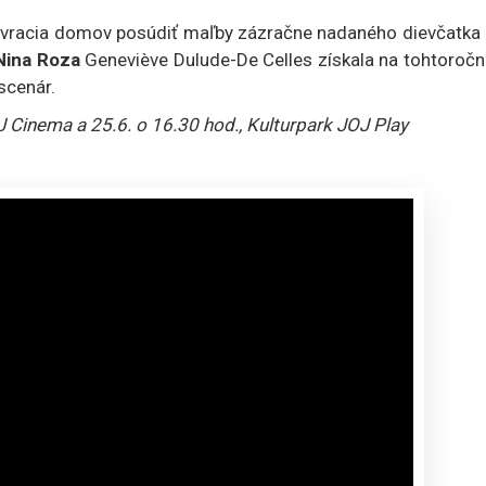
h vracia domov posúdiť maľby zázračne nadaného dievčatka 
ina Roza
Geneviève Dulude-De Celles získala na tohtoroč
scenár.
J Cinema a 25.6. o 16.30 hod., Kulturpark JOJ Play