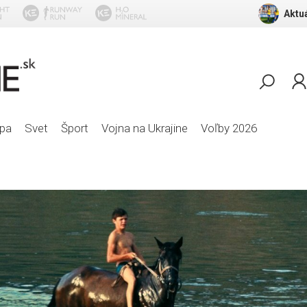
Aktuá
Glenn Medeiros - Nothing's Gonna Change My
pa
Svet
Šport
Vojna na Ukrajine
Voľby 2026