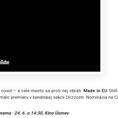
á covid – a celé mesto sa proti nej obráti.
Made in EU
Stef
lo premiéru v benátskej sekcii Orizzonti. Nominácia na C
inema · 24. 6. o 14:30, Kino Úsmev