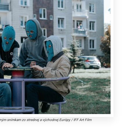
litným snímkam zo strednej a východnej Európy
/
IFF Art Film