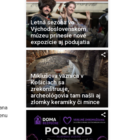
Letná sezóna vo
Východoslovenskom
múzeu prinesie nové
expozície aj podujatia
Miklušova väznica v
Košiciach sa
zrekonštruuje,
archeológovia tam našli aj
zlomky keramiky či mince
ana
enu