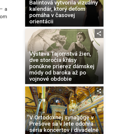
Balintová vytvorila vizuálny
kalendár, ktorý deťom
– a
pomáha v časovej
nom
orientácii
Výstava Tajomstvá žien,
dve storočia krásy
ponúkne prierez dámskej
módy od baroka až po
vojnové obdobie
V Ortodoxnej synagóge v
Prešove sa v lete odohrá
séria koncertov i divadelné