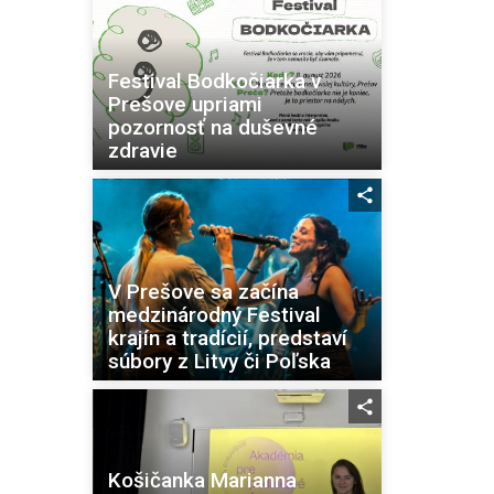
Festival Bodkočiarka v
Prešove upriami
pozornosť na duševné
zdravie
V Prešove sa začína
medzinárodný Festival
krajín a tradícií, predstaví
súbory z Litvy či Poľska
Košičanka Marianna