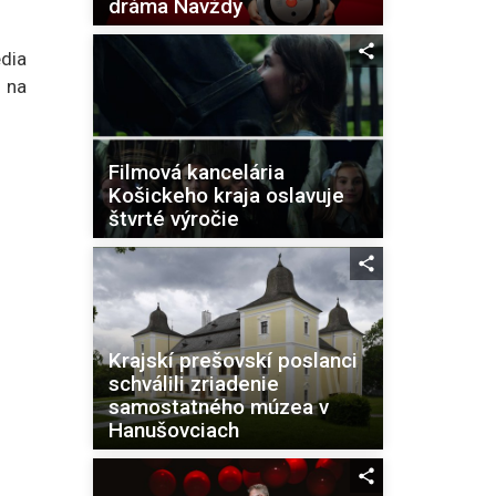
dráma Navždy
édia
 na
Filmová kancelária
Košickeho kraja oslavuje
štvrté výročie
Krajskí prešovskí poslanci
schválili zriadenie
samostatného múzea v
Hanušovciach