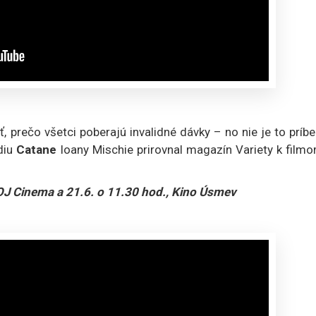
, prečo všetci poberajú invalidné dávky – no nie je to príb
diu
Catane
Ioany Mischie prirovnal magazín Variety k film
JOJ Cinema a 21.6. o 11.30 hod., Kino Úsmev