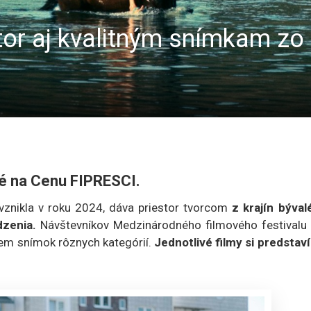
tor aj kvalitným snímkam zo
né na Cenu FIPRESCI.
 vznikla v roku 2024, dáva priestor tvorcom
z krajín býval
zenia.
Návštevníkov Medzinárodného filmového festivalu 
em snímok rôznych kategórií.
Jednotlivé filmy si predstav