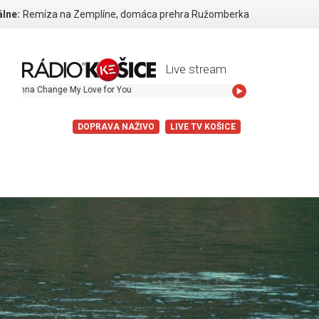
lne:
Remíza na Zemplíne, domáca prehra Ružomberka
Live stream
 Love for You
DOPRAVA NAŽIVO
LIVE TV KOŠICE