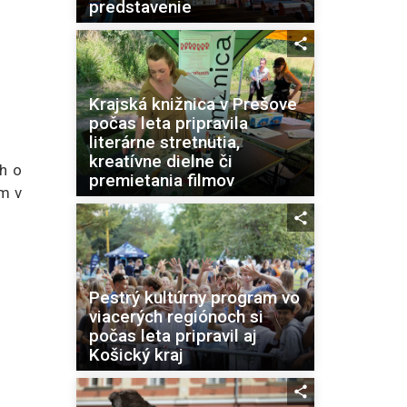
predstavenie
Krajská knižnica v Prešove
počas leta pripravila
literárne stretnutia,
kreatívne dielne či
eh o
premietania filmov
om v
Pestrý kultúrny program vo
viacerých regiónoch si
počas leta pripravil aj
Košický kraj