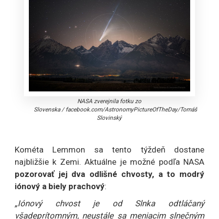
NASA zverejnila fotku zo
Slovenska
/
facebook.com/AstronomyPictureOfTheDay/Tomáš
Slovinský
Kométa Lemmon sa tento týždeň dostane
najbližšie k Zemi. Aktuálne je možné podľa NASA
pozorovať jej dva odlišné chvosty, a to modrý
iónový a biely prachový
:
„Iónový chvost je od Slnka odtláčaný
všadeprítomným, neustále sa meniacim slnečným