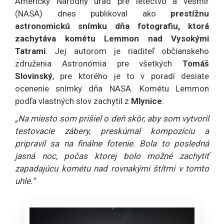
Americký Národný úrad pre letectvo a vesmír
(NASA) dnes publikoval ako
prestížnu
astronomickú snímku dňa fotografiu, ktorá
zachytáva kométu Lemmon nad Vysokými
Tatrami
. Jej autorom je riaditeľ občianskeho
združenia Astronómia pre všetkých
Tomáš
Slovinský
, pre ktorého je to v poradí desiate
ocenenie snímky dňa NASA. Kométu Lemmon
podľa vlastných slov zachytil z
Mlynice
:
„Na miesto som prišiel o deň skôr, aby som vytvoril
testovacie zábery, preskúmal kompozíciu a
pripravil sa na finálne fotenie. Bola to posledná
jasná noc, počas ktorej bolo možné zachytiť
zapadajúcu kométu nad rovnakými štítmi v tomto
uhle.“