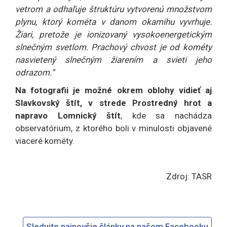
vetrom a odhaľuje štruktúru vytvorenú množstvom
plynu, ktorý kométa v danom okamihu vyvrhuje.
Žiari, pretože je ionizovaný vysokoenergetickým
slnečným svetlom. Prachový chvost je od kométy
nasvietený slnečným žiarením a svieti jeho
odrazom.“
Na fotografii je možné okrem oblohy vidieť aj
Slavkovský štít, v strede Prostredný hrot a
napravo Lomnický štít
, kde sa nachádza
observatórium, z ktorého boli v minulosti objavené
viaceré kométy.
Zdroj: TASR
Sledujte najnovšie články na našom Facebooku