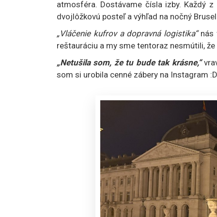
atmosféra. Dostávame čísla izby. Každý z
dvojlôžkovú posteľ a výhľad na nočný Brusel
„Vláčenie kufrov a dopravná logistika“
nás v
reštauráciu a my sme tentoraz nesmútili, ž
„Netušila som, že tu bude tak krásne,“
vra
som si urobila cenné zábery na Instagram :D