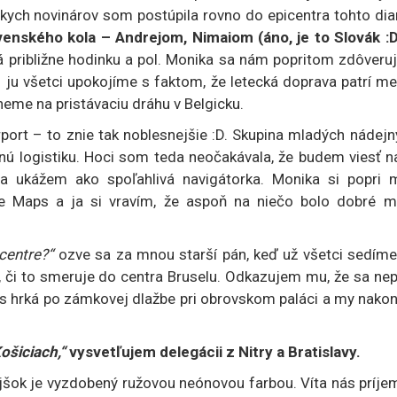
kych novinárov som postúpila rovno do epicentra tohto dia
enského kola – Andrejom, Nimaiom (áno, je to Slovák :D
vá približne hodinku a pol. Monika sa nám popritom zdôveru
n ju všetci upokojíme s faktom, že letecká doprava patrí m
dneme na pristávaciu dráhu v Belgicku.
irport – to znie tak noblesnejšie :D. Skupina mladých nádej
nú logistiku. Hoci som teda neočakávala, že budem viesť n
sa ukážem ako spoľahlivá navigátorka. Monika si popri 
e Maps a ja si vravím, že aspoň na niečo bolo dobré m
 centre?“
ozve sa za mnou starší pán, keď už všetci sedíme
me, či to smeruje do centra Bruselu. Odkazujem mu, že sa ne
bus hrká po zámkovej dlažbe pri obrovskom paláci a my nako
ošiciach,“
vysvetľujem delegácii z Nitry a Bratislavy.
šok je vyzdobený ružovou neónovou farbou. Víta nás príje