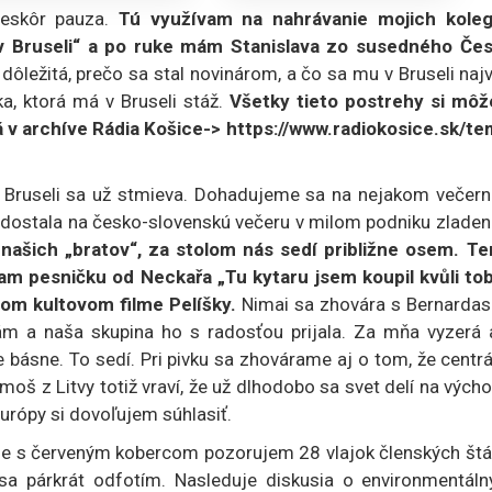
neskôr pauza.
Tú využívam na nahrávanie mojich koleg
 v Bruseli“ a po ruke mám Stanislava zo susedného Čes
dôležitá, prečo sa stal novinárom, a čo sa mu v Bruseli naj
ka, ktorá má v Bruseli stáž.
Všetky tieto postrehy si môž
á v archíve Rádia Košice->
https://www.radiokosice.sk/te
v Bruseli sa už stmieva. Dohadujeme sa na nejakom večer
dostala na česko-slovenskú večeru v milom podniku zlade
našich „bratov“, za stolom nás sedí približne osem. Te
m pesničku od Neckařa „Tu kytaru jsem koupil kvůli tob
om kultovom filme Pelíšky.
Nimai sa zhovára s Bernarda
sám a naša skupina ho s radosťou prijala. Za mňa vyzerá 
 básne. To sedí. Pri pivku sa zhovárame aj o tom, že centr
oš z Litvy totiž vraví, že už dlhodobo sa svet delí na vých
urópy si dovoľujem súhlasiť.
ále s červeným kobercom pozorujem 28 vlajok členských štá
 sa párkrát odfotím. Nasleduje diskusia o environmentáln