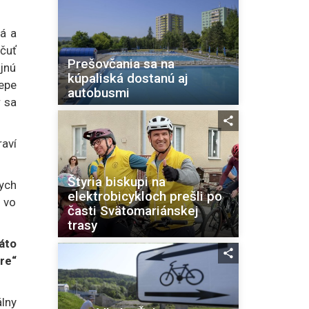
á a
očuť
Prešovčania sa na
ojnú
kúpaliská dostanú aj
epe
autobusmi
 sa
aví
Štyria biskupi na
ych
elektrobicykloch prešli po
 vo
časti Svätomariánskej
trasy
áto
re“
álny