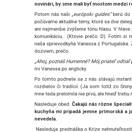
novinári, by sme mali byť mostom medzi r
Potom nás naši „
európski guides“
berú do 
počúvame aktuálne témy, ktoré sa dve delegá
ani najmenšie zvýšenie tónu hlasu. V hlave 
komunikáciu… (Ktovie prečo :D). Fotím si
naša sprievodkyňa Vanessa z Portugalska. Z
dozviem, prečo.
„Ahoj, poznáš Humenné? Môj priateľ odtiaľ 
mi Vanessa po anglicky.
Po tomto podnete sa z nás stávajú instan
rozdielov či tradícií. (Ja som totiž zo Sn
mne teda prelomila nie prvú, ale hneď tretiu 
Nasleduje obed.
Čakajú nás rôzne špeciali
kuchyňa mi pripadá jemne prímorská a j
nevedela.
Nasleduje prednáška o Kríze nehnuteľností 