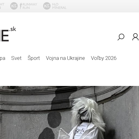
Maroon 5 - Thi
pa
Svet
Šport
Vojna na Ukrajine
Voľby 2026