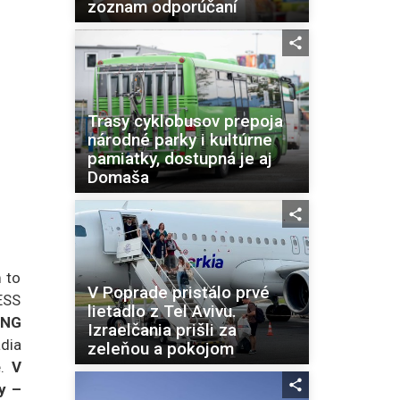
zoznam odporúčaní
Trasy cyklobusov prepoja
národné parky i kultúrne
pamiatky, dostupná je aj
Domaša
 to
V Poprade pristálo prvé
ESS
lietadlo z Tel Avivu.
ING
Izraelčania prišli za
dia
zeleňou a pokojom
e.
V
y –