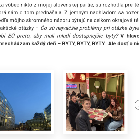
za vôbec nikto z mojej slovenskej partie, sa rozhodla pre 
ktorá nám o tom prednášala. Z jemným nadhľadom sa poze
 podľa môjho skromného názoru pýtajú na celkom okrajové t
raktické otázky –
Čo sú najväčšie problémy pri otázke býva
í EÚ preto, aby mali mladí dostupnejšie byty?
V hlave
prechádzam každý deň – BYTY, BYTY, BYTY. Ale dosť o ni