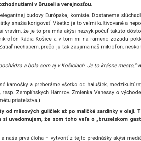
ozhodnutiami v Bruseli a verejnosťou.
elegantnej budovy Európskej komisie. Dostaneme slúchadl
tky snažia korigovať. Všetko je to veľmi kultivované a nep
si vravím, že je to pre mňa akýsi nezvyk počuť takúto dôst
 mikrofón Rádia Košice a v tom mi na rameno zozadu pokl
atiaľ nechápem, prečo ju tak zaujíma náš mikrofón, neskôr
pochádza a bola som aj v Košiciach. Je to krásne mesto,“
vr
tné kamošky a preberáme všetko od halušiek, medzikultúrn
iny, resp. Zemplínskych Hámrov. Zmienka Vanessy o východe
métu priateľstva.)
ty od mäsových guličiek až po maličké sardinky v oleji. T
a si uvedomujem, že som toho veľa o „bruselskom gast
a naša prvá úloha – vytvoriť z tejto prednášky akýsi medi