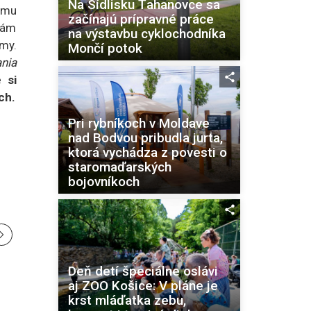
Na Sídlisku Ťahanovce sa
tému
začínajú prípravné práce
rám
na výstavbu cyklochodníka
émy.
Mončí potok
nia
 si
ch.
Pri rybníkoch v Moldave
nad Bodvou pribudla jurta,
ktorá vychádza z povesti o
staromaďarských
bojovníkoch
Deň detí špeciálne oslávi
aj ZOO Košice: V pláne je
krst mláďatka zebu,