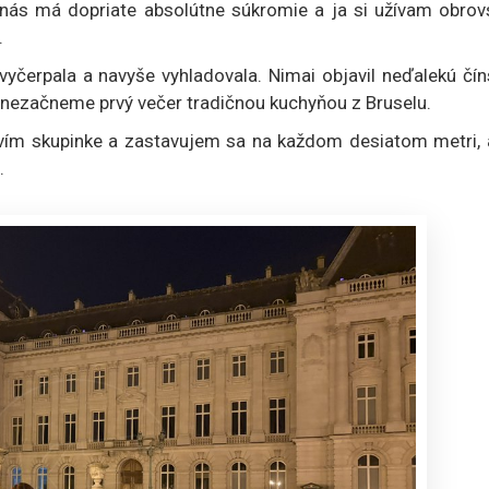
 nás má dopriate absolútne súkromie a ja si užívam obrov
.
yčerpala a navyše vyhladovala. Nimai objavil neďalekú čín
e nezačneme prvý večer tradičnou kuchyňou z Bruselu.
vím skupinke a zastavujem sa na každom desiatom metri, 
.