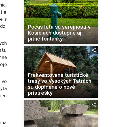
nia.
) a
je s
edzi
Počas leta sú verejnosti v
Košiciach dostupné aj
pitné fontánky
ných
ašu
mne
oje
Frekventované turistické
trasy vo Vysokých Tatrách
 vo
sú doplnené o nové
pýta
prístrešky
niec
mná