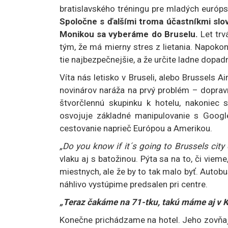
bratislavského tréningu pre mladých európs
Spoločne s ďalšími troma účastníkmi slov
Monikou sa vyberáme do Bruselu.
Let tr
tým, že má mierny stres z lietania. Napoko
tie najbezpečnejšie, a že určite ladne dopa
Víta nás letisko v Bruseli, alebo Brussels A
novinárov naráža na prvý problém – doprav
štvorčlennú skupinku k hotelu, nakoniec 
osvojuje základné manipulovanie s Googl
cestovanie naprieč Európou a Amerikou.
„Do you know if it´s going to Brussels city
vlaku aj s batožinou. Pýta sa na to, či vie
miestnych, ale že by to tak malo byť. Auto
náhlivo vystúpime predsalen pri centre.
„Teraz čakáme na 71-tku, takú máme aj v K
Konečne prichádzame na hotel. Jeho zovňaj