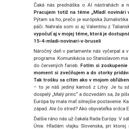
Čaká nás prednáška o AI nástrahách a 
Pracujem totiž na téme „Mladí novinári
Pýtam sa ho, prečo je európska žurnalistika 
páči. Nahrala som si aj Valentinu z Talians
vypočuť aj v mojej téme, ktorá je dostupn
15-4-mladi-novinari-v-bruseli
Náročný deň v parlamente nás vyčerpal a 
programe. Komunikácia so Stanislavom ma 
do červených farieb.
Fotím si zoskupenie 
moment si zvečňujem a do storky pridáva
Tak trošku sa cítim ako v mojom obľúben
– to je náš jediný kamoš z Litvy. Je tu 
dospelý „Malý princ“ a dozvedám sa, že píše
Európa by mala mať silnejšie postavenie. Kam
západ. Ale čo stred? Ako obyvateľka srdca E
Ďalšie ráno nás už čakala Rada Európy. V s
Únie. Hľadám vlajku Slovenska, pri ktorej