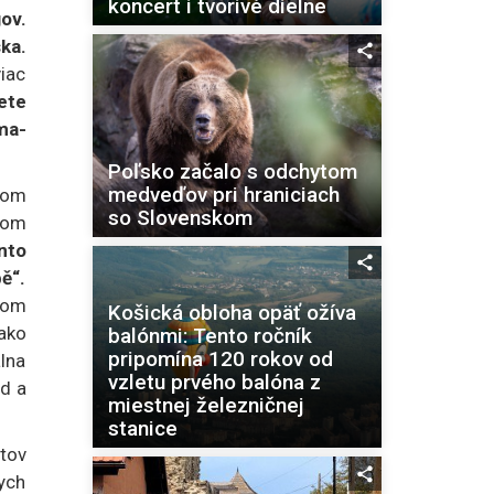
koncert i tvorivé dielne
ov.
ka.
viac
ete
ma-
Poľsko začalo s odchytom
medveďov pri hraniciach
nom
so Slovenskom
nom
nto
ě“.
som
Košická obloha opäť ožíva
ako
balónmi: Tento ročník
pripomína 120 rokov od
álna
vzletu prvého balóna z
od a
miestnej železničnej
stanice
tov
ych