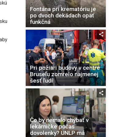
skú
Fontána pri krematóriu je
po dvoch dekádach opäť
sku
funkčná
aby
Pri požiari budovy v centre
Bruselu zomrelo najmenej
šesť ľudí
Čo by nemalo chýbať v
lekárničke počas
dovolenky? UNLP má