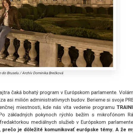
m do Bruselu
/
Archív Dominika Brečková
zajtra čaká bohatý program v Európskom parlamente. Volám
a asi milión administratívnych budov. Berieme si svoje PR
enčnej miestnosti, kde nás víta vedenie programu
TRAIN
Po základných pokynoch rýchlo bežím s mikrofónom Rá
éfredaktorkou mediálnych služieb v Európskom parlament
 prečo je dôležité komunikovať európske témy. A že m