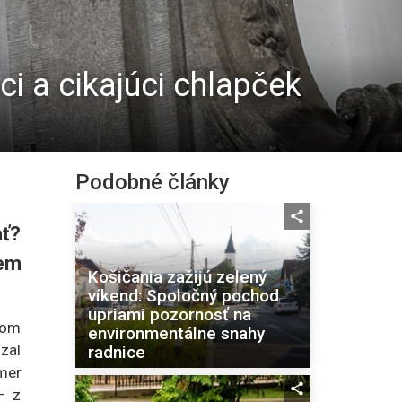
i a cikajúci chlapček
Podobné články
ať?
rem
Košičania zažijú zelený
víkend: Spoločný pochod
upriami pozornosť na
som
environmentálne snahy
dzal
radnice
mer
– z