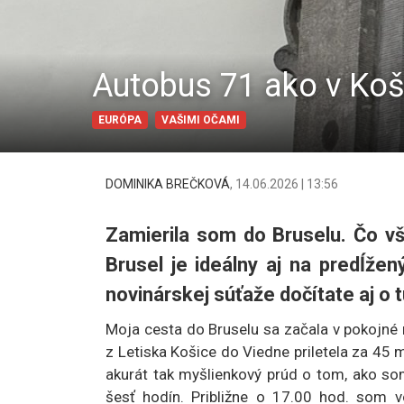
Autobus 71 ako v Koši
EURÓPA
VAŠIMI OČAMI
DOMINIKA BREČKOVÁ
,
14.06.2026 | 13:56
Zamierila som do Bruselu. Čo v
Brusel je ideálny aj na predĺže
novinárskej súťaže dočítate aj o t
Moja cesta do Bruselu sa začala v pokojné 
z Letiska Košice do Viedne priletela za 45 
akurát tak myšlienkový prúd o tom, ako so
šesť hodín. Približne o 17.00 hod. som 