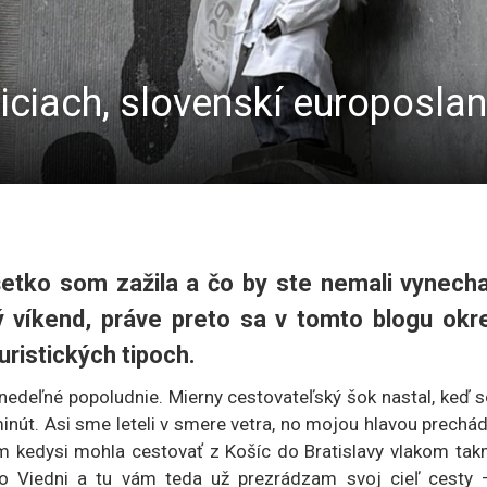
ciach, slovenskí europoslanc
šetko som zažila a čo by ste nemali vynech
ný víkend, práve preto sa v tomto blogu ok
uristických tipoch.
nedeľné popoludnie. Mierny cestovateľský šok nastal, keď 
minút. Asi sme leteli v smere vetra, no mojou hlavou prechá
m kedysi mohla cestovať z Košíc do Bratislavy vlakom tak
vo Viedni a tu vám teda už prezrádzam svoj cieľ cesty 