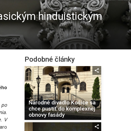
lasickým hinduistickým
Podobné články
ého
Národné divadlo Košice sa
e po
chce pustiť do komplexnej
nia.
obnovy fasády
e. V
naro