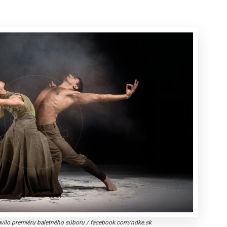
avilo premiéru baletného súboru
/
facebook.com/ndke.sk