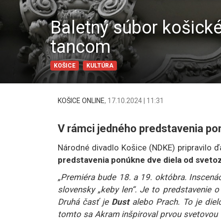
Baletný súbor košické
tancom
KOŠICE
KULTÚRA
KOŠICE ONLINE
,
17.10.2024 | 11:31
V rámci jedného predstavenia pon
Národné divadlo Košice (NDKE) pripravilo ď
predstavenia ponúkne dve diela od sve
„Premiéra bude 18. a 19. októbra. Inscená
slovensky „keby len“. Je to predstavenie o h
Druhá časť je
Dust
alebo Prach. To je diel
tomto sa Akram inšpiroval prvou svetovou 