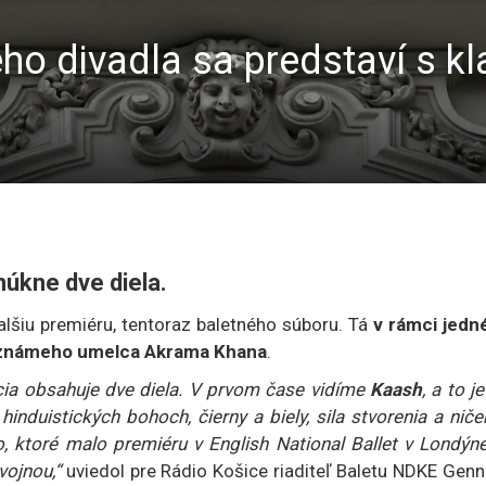
ho divadla sa predstaví s k
úkne dve diela.
alšiu premiéru, tentoraz baletného súboru. Tá
v rámci jedn
toznámeho umelca Akrama Khana
.
cia obsahuje dve diela. V prvom čase vidíme
Kaash
, a to j
induistických bohoch, čierny a biely, sila stvorenia a niče
o, ktoré malo premiéru v English National Ballet v Londýn
vojnou,“
uviedol pre Rádio Košice riaditeľ Baletu NDKE Gen