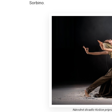
Sorbino.
Národné divadlo Košice pripr