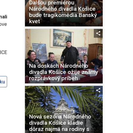
Ďalšou premiérou
Národného divadla Košice
bude tragikomédia Banský
ali
kvet
ove
ICE
Na doskách Národného
divadla Košice ožije známy
rozprávkový príbeh
oku
Nová sezóna Národného
divadla Košice kladie
dôraz najmä na rodiny s