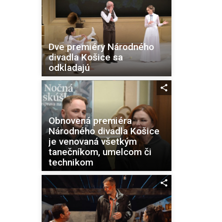
Dve premiéry Národného
divadla Košice sa
odkladajú
Obnovená premiéra
Národného divadla Košice
je venovaná všetkým
tanečníkom, umelcom či
technikom