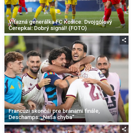
Víťazná generálka FC Košice. Dvojgólový
Čerepkai: Dobrý signál! (FOTO)
Francúzi skončili pre bránami finále,
Deschamps: „Naša chyba“