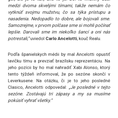
medzi dvoma skvelými tímami, takže nemám čo
vytknúť svojmu mužstvu, čo sa týka prístupu a
nasadenia. Nedopadlo to dobre, ale bojovali sme.
Samozrejme, v prvom polčase sme si mohli počínať
lepšie. Darovali sme im niekoľko šancí a oni nás
potrestali,“
uviedol
Carlo Ancelotti
, kouč Realu.
Podľa španielskych médii by mal Ancelotti opustiť
lavičku tímu a prevziať brazílsku reprezentáciu. Na
jeho pozícii by ho mal nahradiť Xabi Alonso, ktorý
tento týždeň informoval, že po sezóne skončí v
Leverkusene. Na otázku, či je to jeho posledné
Clasico, Ancelotti odpovedal:
„Je posledné v tejto
sezóne. Zostávajú tri zápasy a my sa musíme
pokúsiť vyhrať všetky.“