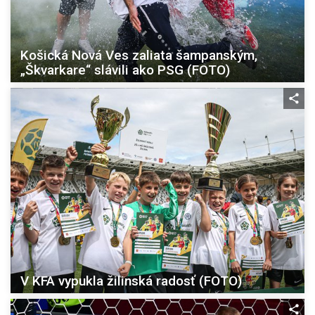
Košická Nová Ves zaliata šampanským,
„Škvarkare“ slávili ako PSG (FOTO)
V KFA vypukla žilinská radosť (FOTO)