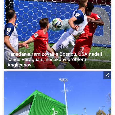
Kanaďania remizovali s Bosnou, USA nedali
šancu Paraguaju, nečakaný problém
Angličanov