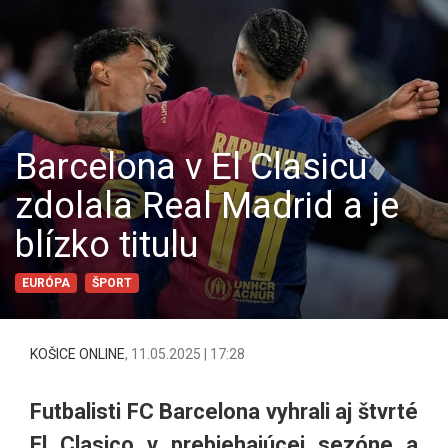
Barcelona v El Clasicu
zdolala Real Madrid a je
blízko titulu
EURÓPA
ŠPORT
KOŠICE ONLINE
,
11.05.2025 | 17:28
Futbalisti FC Barcelona vyhrali aj štvrté
El Clasico v prebiehajúcej sezóne a