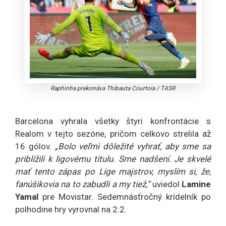
Raphinha prekonáva Thibauta Courtoia
/
TASR
Barcelona vyhrala všetky štyri konfrontácie s
Realom v tejto sezóne, pričom celkovo strelila až
16 gólov.
„Bolo veľmi dôležité vyhrať, aby sme sa
priblížili k ligovému titulu. Sme nadšení. Je skvelé
mať tento zápas po Lige majstrov, myslím si, že,
fanúšikovia na to zabudli a my tiež,“
uviedol
Lamine
Yamal
pre Movistar. Sedemnásťročný krídelník po
polhodine hry vyrovnal na 2:2.