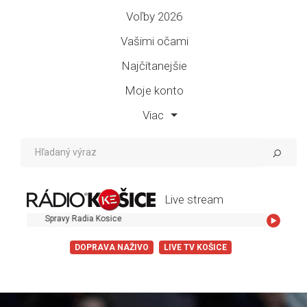
Voľby 2026
Vašimi očami
Najčítanejšie
Moje konto
Viac
Live stream
pravy Radia Kosice
DOPRAVA NAŽIVO
LIVE TV KOŠICE