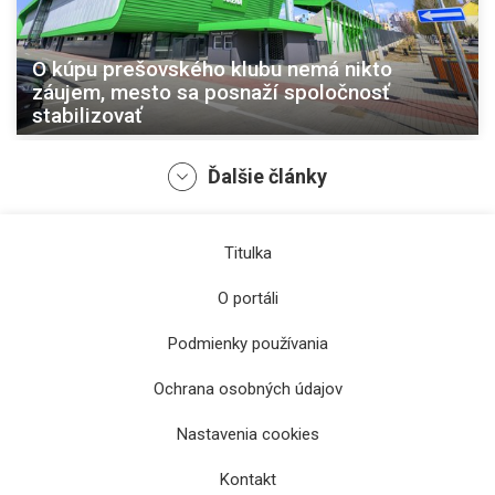
O kúpu prešovského klubu nemá nikto
záujem, mesto sa posnaží spoločnosť
stabilizovať
Ďalšie články
Titulka
O portáli
Podmienky používania
Ochrana osobných údajov
Jakubko, Mucha či Gernát v Prešove:
Futbalový deň detí ponúkne pútavé zápasy aj
Nastavenia cookies
zábavu
Kontakt