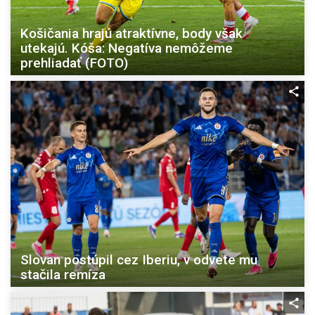
Košičania hrajú atraktívne, body však
utekajú. Kóša: Negatíva nemôžeme
prehliadať (FOTO)
Slovan postúpil cez Iberiu, v odvete mu
stačila remíza