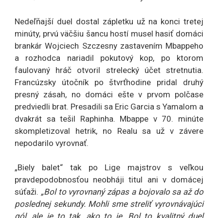
Nedeľňajší duel dostal zápletku už na konci tretej
minúty, prvú väčšiu šancu hostí musel hasiť domáci
brankár Wojciech Szczesny zastavením Mbappeho
a rozhodca nariadil pokutový kop, po ktorom
faulovaný hráč otvoril strelecký účet stretnutia.
Francúzsky útočník po štvrťhodine pridal druhý
presný zásah, no domáci ešte v prvom polčase
predviedli brat. Presadili sa Eric Garcia s Yamalom a
dvakrát sa tešil Raphinha. Mbappe v 70. minúte
skompletizoval hetrik, no Realu sa už v závere
nepodarilo vyrovnať.
„Biely balet“ tak po Lige majstrov s veľkou
pravdepodobnosťou neobháji titul ani v domácej
súťaži.
„Bol to vyrovnaný zápas a bojovalo sa až do
poslednej sekundy. Mohli sme streliť vyrovnávajúci
gól, ale je to tak, ako to je. Bol to kvalitný duel