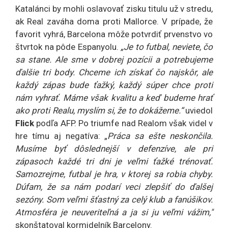
Katalánci by mohli oslavovať zisku titulu už v stredu,
ak Real zaváha doma proti Mallorce. V prípade, že
favorit vyhrá, Barcelona môže potvrdiť prvenstvo vo
štvrtok na pôde Espanyolu.
„Je to futbal, neviete, čo
sa stane. Ale sme v dobrej pozícii a potrebujeme
ďalšie tri body. Chceme ich získať čo najskôr, ale
každý zápas bude ťažký, každý súper chce proti
nám vyhrať. Máme však kvalitu a keď budeme hrať
ako proti Realu, myslím si, že to dokážeme.“
uviedol
Flick
podľa AFP. Po triumfe nad Realom však videl v
hre tímu aj negatíva: „
Práca sa ešte neskončila.
Musíme byť dôslednejší v defenzíve, ale pri
zápasoch každé tri dni je veľmi ťažké trénovať.
Samozrejme, futbal je hra, v ktorej sa robia chyby.
Dúfam, že sa nám podarí veci zlepšiť do ďalšej
sezóny. Som veľmi šťastný za celý klub a fanúšikov.
Atmosféra je neuveriteľná a ja si ju veľmi vážim,"
skonštatoval kormidelník Barcelony.