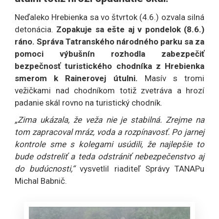
Neďaleko Hrebienka sa vo štvrtok (4.6.) ozvala silná
detonácia.
Zopakuje sa ešte aj v pondelok (8.6.)
ráno. Správa Tatranského národného parku sa za
pomoci výbušnín rozhodla zabezpečiť
bezpečnosť turistického chodníka z Hrebienka
smerom k Rainerovej útulni.
Masív s tromi
vežičkami nad chodníkom totiž zvetráva a hrozí
padanie skál rovno na turistický chodník.
„Zima ukázala, že veža nie je stabilná. Zrejme na
tom zapracoval mráz, voda a rozpínavosť. Po jarnej
kontrole sme s kolegami usúdili, že najlepšie to
bude odstreliť a teda odstrániť nebezpečenstvo aj
do budúcnosti,“
vysvetlil riaditeľ Správy TANAPu
Michal Babnič.