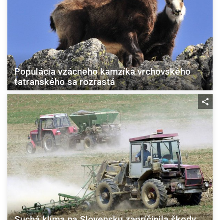
Populácia vzácneho kamzíka vrchovského
tatranského sa rozrastá
Suchá klíma na Slovensku zapríčinila škody