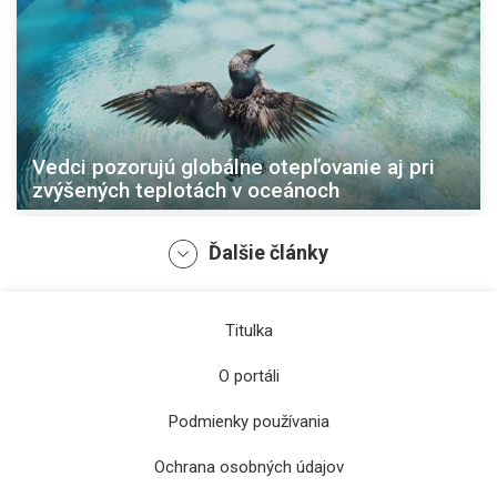
Vedci pozorujú globálne otepľovanie aj pri
zvýšených teplotách v oceánoch
Ďalšie články
Titulka
O portáli
Podmienky používania
Ochrana osobných údajov
Úprava zonácie štyroch národných parkov