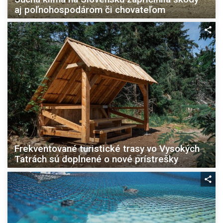
aj poľnohospodárom či chovateľom
Frekventované turistické trasy vo Vysokých
Tatrách sú doplnené o nové prístrešky