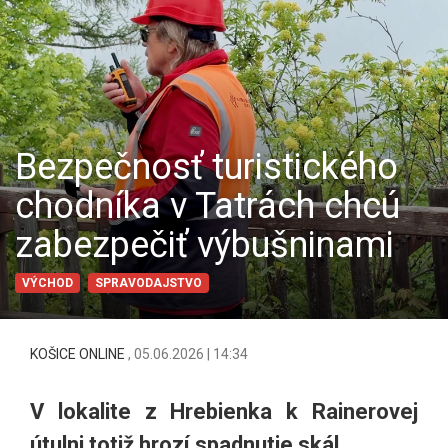
Bezpečnosť turistického
chodníka v Tatrách chcú
zabezpečiť výbušninami
VÝCHOD
SPRAVODAJSTVO
KOŠICE ONLINE
,
05.06.2026 | 14:34
V lokalite z Hrebienka k Rainerovej
útulni totiž hrozí spadnutie skál.