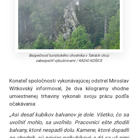
Bezpečnosť turistického chodníka v Tatrách chcú
zabezpečiť výbušninami
/
RÁDIO KOŠICE
Konateľ spoločnosti vykonávajúcej odstrel Miroslav
Witkovský informoval, že dva kilogramy vhodne
umiestnenej trhaviny vykonali svoju prácu podľa
očakávania:
„Asi desať kubíkov balvanov je dole. Všetko, čo sa
uvoľniť mohlo, sa uvoľnilo. Pracovníci ešte zhodili
balvany, ktoré nespadli dolu. Kamene, ktoré dopadli
na chodník, sú najviac polkubíkové a dá sa už nimi