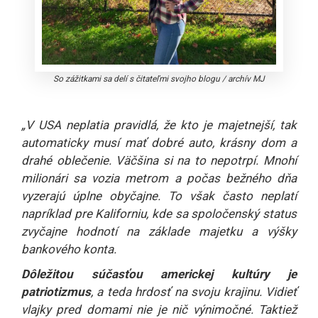
So zážitkami sa delí s čitateľmi svojho blogu
/
archív MJ
„V USA neplatia pravidlá, že kto je majetnejší, tak
automaticky musí mať dobré auto, krásny dom a
drahé oblečenie. Väčšina si na to nepotrpí. Mnohí
milionári sa vozia metrom a počas bežného dňa
vyzerajú úplne obyčajne. To však často neplatí
napríklad pre Kaliforniu, kde sa spoločenský status
zvyčajne hodnotí na základe majetku a výšky
bankového konta.
Dôležitou súčasťou americkej kultúry je
patriotizmus
, a teda hrdosť na svoju krajinu. Vidieť
vlajky pred domami nie je nič výnimočné. Taktiež