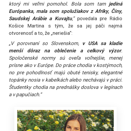
ktorý mi veľmi pomohol. Bola som tam
jediná
Európanka, mala som spolužiakov z Afriky, Číny,
Saudskej Arábie a Kuvajtu
,“
povedala pre Rádio
Košice Martina s tým, že sa jej páči najmä
otvorenosť a to, že „neriešia“:
„V porovnaní so Slovenskom,
v USA sa kladie
menší dôraz na oblečenie a celkový výzor
.
Spoločenské normy sú oveľa voľnejšie, menej
prísne ako v Európe. Do práce chodia v kostýmoch,
no pre pohodlnosť majú obuté tenisky, elegantné
topánky nosia v kabelkách alebo nechávajú v práci.
Študentky chodia na prednášky doslova v legínach
a v papučiach.“