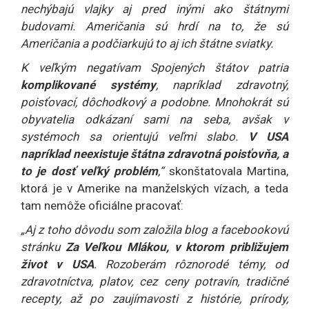
nechýbajú vlajky aj pred inými ako štátnymi
budovami. Američania sú hrdí na to, že sú
Američania a podčiarkujú to aj ich štátne sviatky.
K veľkým negatívam Spojených štátov patria
komplikované systémy
, napríklad zdravotný,
poisťovací, dôchodkový a podobne. Mnohokrát sú
obyvatelia odkázaní sami na seba, avšak v
systémoch sa orientujú veľmi slabo.
V USA
napríklad neexistuje štátna zdravotná poisťovňa, a
to je dosť veľký problém
,“
skonštatovala Martina,
ktorá je v Amerike na manželských vízach, a teda
tam nemôže oficiálne pracovať:
„Aj z toho dôvodu som založila blog a facebookovú
stránku
Za Veľkou Mlákou, v ktorom približujem
život v USA
. Rozoberám rôznorodé témy, od
zdravotníctva, platov, cez ceny potravín, tradičné
recepty, až po zaujímavosti z histórie, prírody,