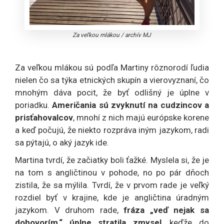
Za veľkou mlákou
/
archív MJ
Za veľkou mlákou sú podľa Martiny rôznorodí ľudia
nielen čo sa týka etnických skupín a vierovyznaní, čo
mnohým dáva pocit, že byť odlišný je úplne v
poriadku.
Američania sú zvyknutí na cudzincov a
prisťahovalcov
, mnohí z nich majú európske korene
a keď počujú, že niekto rozpráva iným jazykom, radi
sa pýtajú, o aký jazyk ide.
Martina tvrdí, že začiatky boli ťažké. Myslela si, že je
na tom s angličtinou v pohode, no po pár dňoch
zistila, že sa mýlila. Tvrdí, že v prvom rade je veľký
rozdiel byť v krajine, kde je angličtina úradným
jazykom. V druhom rade,
fráza „veď nejak sa
dohovorím,“ úplne stratila zmysel
, keďže do