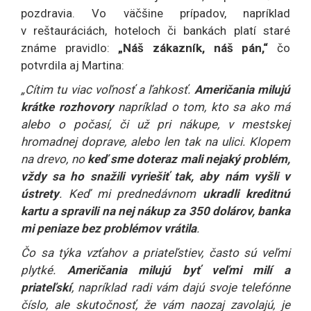
pozdravia. Vo väčšine prípadov, napríklad
v reštauráciách, hoteloch či bankách platí staré
známe pravidlo:
„Náš zákazník, náš pán,“
čo
potvrdila aj Martina:
„Cítim tu viac voľnosť a ľahkosť.
Američania milujú
krátke rozhovory
napríklad o tom, kto sa ako má
alebo o počasí, či už pri nákupe, v mestskej
hromadnej doprave, alebo len tak na ulici. Klopem
na drevo, no
keď sme doteraz mali nejaký problém,
vždy sa ho snažili vyriešiť tak, aby nám vyšli v
ústrety
. Keď mi prednedávnom
ukradli kreditnú
kartu a spravili na nej nákup za 350 dolárov, banka
mi peniaze bez problémov vrátila
.
Čo sa týka vzťahov a priateľstiev, často sú veľmi
plytké.
Američania milujú byť veľmi milí a
priateľskí
, napríklad radi vám dajú svoje telefónne
číslo, ale skutočnosť, že vám naozaj zavolajú, je