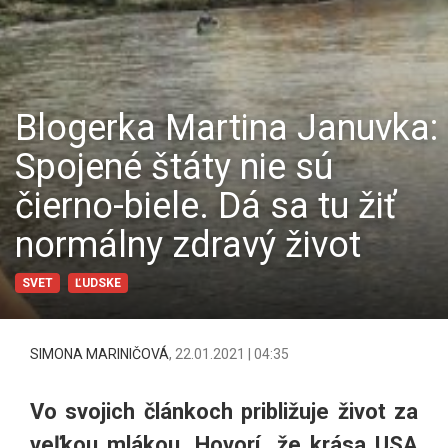
Blogerka Martina Januvka:
Spojené štáty nie sú
čierno-biele. Dá sa tu žiť
normálny zdravý život
SVET
ĽUDSKE
SIMONA MARINIČOVÁ
,
22.01.2021 | 04:35
Vo svojich článkoch približuje život za
veľkou mlákou. Hovorí, že krása USA