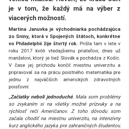
je v tom, že každý má na výber z
viacerých možností.
Martina Januvka je východniarka pochádzajúca
zo Sniny, ktorá v Spojených štátoch, konkrétne
vo Philadelphii žije štvrtý rok.
Prišla tam v lete v
roku 2017 kvôli vtedajšiemu priateľovi, dnes už
manželovi, ktorý je tiež Slovák a pochádza z Košíc.
V čase jej príchodu končil miestnu univerzitu a
pripravoval sa na prácu poistného matematika pre
jednu z najväčších amerických zdravotných
poisťovní.
„
Začiatky neboli jednoduché
. Mala som problémy
so zvykaním si na všetky možné prízvuky a na
rýchlosť reči Američanov. Z toho dôvodu som
začala chodiť na miestnu univerzitu, na intenzívny
kurz anglického jazyka pre zahraničných študentov,