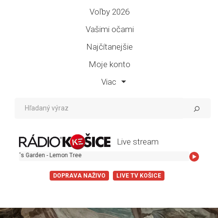
Voľby 2026
Vašimi očami
Najčítanejšie
Moje konto
Viac
Live stream
s Garden - Lemon Tree
DOPRAVA NAŽIVO
LIVE TV KOŠICE