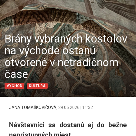
Brány vybraných kostolov
na východe ostanú
otvorené v netradičnom
čase
VÝCHOD
KULTÚRA
JANA TOMAŠKOVIČOVÁ
,
29.05.2026 | 11:32
Návštevníci sa dostanú aj do bežne
neprístupných miest.