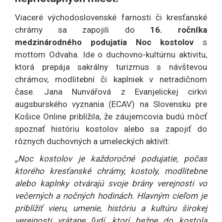
Viaceré východoslovenské farnosti či kresťanské
chrámy sa zapojili do
16. ročníka
medzinárodného podujatia Noc kostolov
s
mottom Odvaha. Ide o duchovno-kultúrnu aktivitu,
ktorá prepája sakrálny turizmus s návštevou
chrámov, modlitební či kaplniek v netradičnom
čase. Jana Nunvářová z Evanjelickej cirkvi
augsburského vyznania (ECAV) na Slovensku pre
Košice Online priblížila, že záujemcovia budú môcť
spoznať históriu kostolov alebo sa zapojiť do
rôznych duchovných a umeleckých aktivít:
„Noc kostolov je každoročné podujatie, počas
ktorého kresťanské chrámy, kostoly, modlitebne
alebo kaplnky otvárajú svoje brány verejnosti vo
večerných a nočných hodinách. Hlavným cieľom je
priblížiť vieru, umenie, históriu a kultúru širokej
verejnosti vrátane ľudí, ktorí bežne do kostola