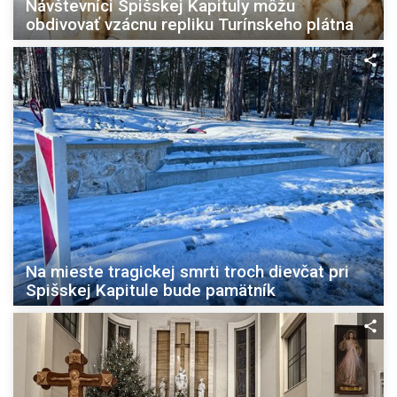
Návštevníci Spišskej Kapituly môžu
obdivovať vzácnu repliku Turínskeho plátna
Na mieste tragickej smrti troch dievčat pri
Spišskej Kapitule bude pamätník