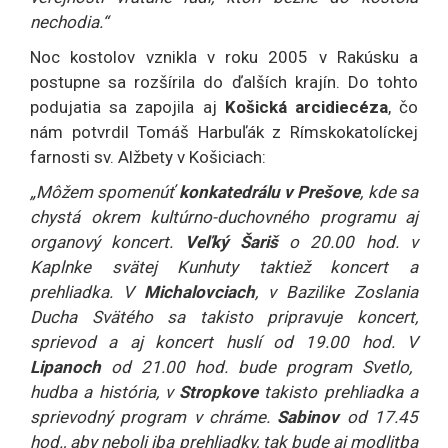
nechodia.“
Noc kostolov vznikla v roku 2005 v Rakúsku a
postupne sa rozšírila do ďalších krajín. Do tohto
podujatia sa zapojila aj
Košická arcidiecéza
, čo
nám potvrdil Tomáš Harbuľák z Rímskokatolíckej
farnosti sv. Alžbety v Košiciach:
„Môžem spomenúť
konkatedrálu v Prešove
, kde sa
chystá okrem kultúrno-duchovného programu aj
organový koncert.
Veľký Šariš
o 20.00 hod. v
Kaplnke svätej Kunhuty taktiež koncert a
prehliadka. V
Michalovciach
, v Bazilike Zoslania
Ducha Svätého sa takisto pripravuje koncert,
sprievod a aj koncert huslí od 19.00 hod. V
Lipanoch
od 21.00 hod. bude program Svetlo,
hudba a história, v
Stropkove
takisto prehliadka a
sprievodný program v chráme.
Sabinov
od 17.45
hod., aby neboli iba prehliadky, tak bude aj modlitba