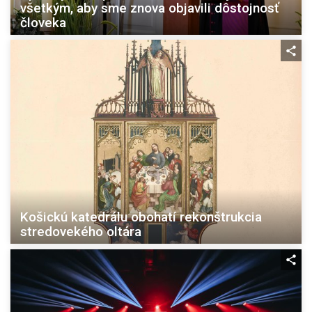
všetkým, aby sme znova objavili dôstojnosť
človeka
Košickú katedrálu obohatí rekonštrukcia
stredovekého oltára