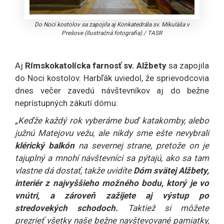
Do Noci kostolov sa zapojila aj Konkatedrála sv. Mikuláša v
Prešove (Ilustračná fotografia)
/
TASR
Aj
Rímskokatolícka farnosť sv. Alžbety
sa zapojila
do Noci kostolov. Harbľák uviedol, že sprievodcovia
dnes večer zavedú návštevníkov aj do bežne
neprístupných zákutí dómu:
„Keďže každý rok vyberáme buď katakomby, alebo
južnú Matejovu vežu, ale nikdy sme ešte nevybrali
klérický balkón
na severnej strane, pretože on je
tajuplný a mnohí návštevníci sa pýtajú, ako sa tam
vlastne dá dostať, takže uvidíte
Dóm svätej Alžbety,
interiér z najvyššieho možného bodu, ktorý je vo
vnútri, a zároveň zažijete aj výstup po
stredovekých schodoch.
Taktiež si môžete
prezrieť všetky naše bežne navštevované pamiatky,