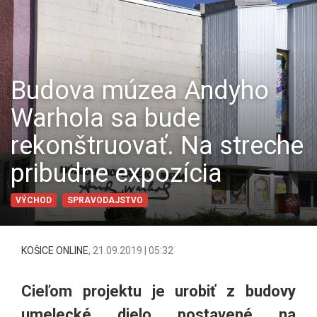
Budova múzea Andyho
Warhola sa bude
rekonštruovať. Na streche
pribudne expozícia
VÝCHOD
SPRAVODAJSTVO
KOŠICE ONLINE
,
21.09.2019 | 05:32
Cieľom projektu je urobiť z budovy
umelecké dielo postavené na