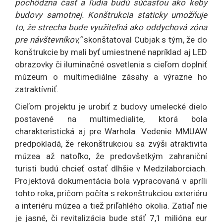
pochôdzna časť a ľudia budú súčasťou ako keby
budovy samotnej. Konštrukcia staticky umožňuje
to, že strecha bude využiteľná ako oddychová zóna
pre návštevníkov,“
skonštatoval Cubjak s tým, že do
konštrukcie by mali byť umiestnené napríklad aj LED
obrazovky či iluminačné osvetlenia s cieľom doplniť
múzeum o multimediálne zásahy a výrazne ho
zatraktívniť.
Cieľom projektu je urobiť z budovy umelecké dielo
postavené na multimedialite, ktorá bola
charakteristická aj pre Warhola. Vedenie MMUAW
predpokladá, že rekonštrukciou sa zvýši atraktivita
múzea až natoľko, že predovšetkým zahraniční
turisti budú chcieť ostať dlhšie v Medzilaborciach.
Projektová dokumentácia bola vypracovaná v apríli
tohto roka, pričom počíta s rekonštrukciou exteriéru
a interiéru múzea a tiež priľahlého okolia. Zatiaľ nie
je jasné, či revitalizácia bude stáť 7,1 milióna eur