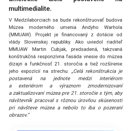
multimedialite.
V Medzilaborciach sa bude rekonštruovať budova
Múzea moderného umenia Andyho Warhola
(MMUAW). Projekt je financovaný z dotácie od
vlády Slovenskej republiky. Ako uviedol riaditeľ
MMUAW Martin Cubjak, predsadená, takzvaná
konštrukčná responzívna fasáda vnesie do múzea
dizajn a funkčnosť 21. storočia a tiež rozšírenie
jeho expozícií na strechu:
„Celá rekonštrukcia je
postavená na jednote medzi interiérom
a exteriérom a výraznom zmodernizovaní
a zaktualizovaní múzea pre 21. storočie s tým, aby
návštevník pracoval s rôznou úrovňou skúsenosti
pri návšteve múzea a nebolo to iba o pozeraní
obrazov.“