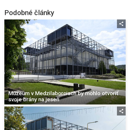
Podobné články
Múzeum v Medzilaborciach by mohlo otvoriť
svoje brány na jeseň