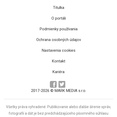
Titulka
O portáli
Podmienky používania
Ochrana osobných údajov
Rekonštrukcia múzea Andyho Warhola v
Nastavenia cookies
Medzilaborciach napreduje
Kontakt
Kariéra
2017-2026 © MARK MEDIA s.r.o.
Všetky práva vyhradené. Publikovanie alebo ďalšie šírenie správ,
fotografií a dát je bez predchádzajúceho písomného súhlasu