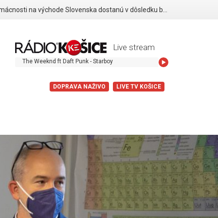
Viaceré domácnosti na východe Slovenska dostanú v dôsledku búrok finančné odškodnenie
Live stream
The Weeknd ft Daft Punk - Starboy
DOPRAVA NAŽIVO
LIVE TV KOŠICE