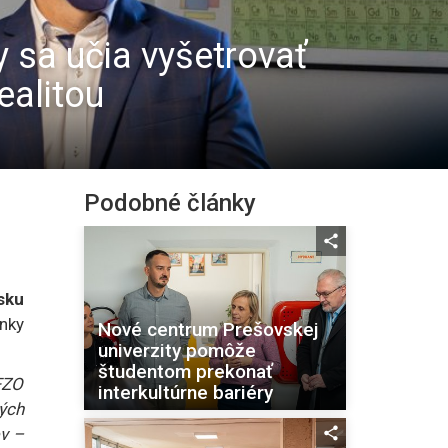
y sa učia vyšetrovať
ealitou
Podobné články
sku
nky
Nové centrum Prešovskej
univerzity pomôže
študentom prekonať
FZO
interkultúrne bariéry
ých
ov –