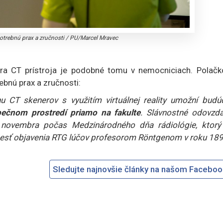
potrebnú prax a zručnosti
/
PU/Marcel Mravec
ra CT prístroja je podobné tomu v nemocniciach. Polačk
ebnú prax a zručnosti:
 CT skenerov s využitím virtuálnej reality umožní budú
pečnom prostredí priamo na fakulte
. Slávnostné odovzda
. novembra počas Medzinárodného dňa rádiológie, ktorý
esť objavenia RTG lúčov profesorom Röntgenom v roku 189
Sledujte najnovšie články na našom Facebo