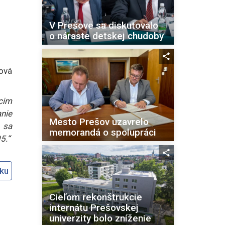
V Prešove sa diskutovalo
o náraste detskej chudoby
ová
cim
nie
Mesto Prešov uzavrelo
 sa
memorandá o spolupráci
5.“
oku
Cieľom rekonštrukcie
internátu Prešovskej
univerzity bolo zníženie