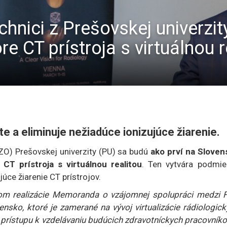
chnici z Prešovskej univerzit
e CT prístroja s virtuálnou r
e a eliminuje nežiadúce ionizujúce žiarenie.
ZO) Prešovskej univerzity (PU) sa budú
ako prví na Sloven
CT prístroja s virtuálnou realitou
. Ten vytvára podmie
júce žiarenie CT prístrojov.
om realizácie Memoranda o vzájomnej spolupráci medzi 
sko, ktoré je zamerané na vývoj virtualizácie rádiologick
o prístupu k vzdelávaniu budúcich zdravotníckych pracovník