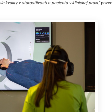
 kvality v starostlivosti o pacienta v klinickej praxi,“
poved