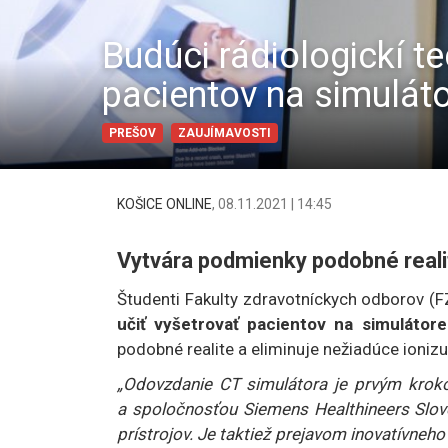
Budúci rádiologickí te
pacientov na simulátor
PREŠOV
ZAUJÍMAVOSTI
KOŠICE ONLINE
,
08.11.2021 | 14:45
Vytvára podmienky podobné realit
Študenti Fakulty zdravotníckych odborov (F
učiť vyšetrovať pacientov na simulátore 
podobné realite a eliminuje nežiadúce ionizu
„Odovzdanie CT simulátora je prvým krok
a spoločnosťou Siemens Healthineers Sloven
prístrojov. Je taktiež prejavom inovatívneh