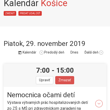
Kalendár
Košice
ZMENIŤ
PRIDAŤ UDALOSŤ
Piatok
,
29. november 2019
Kalendár
Predošlý deň
Dnes
Ďalší deň
7:00
-
15:00
Upraviť
Zmazať
Nemocnica očami detí
Výstava výtvarných prác hospitalizovaných detí
zo ZŠ s MŠ pri zdravotníckom zariadení na