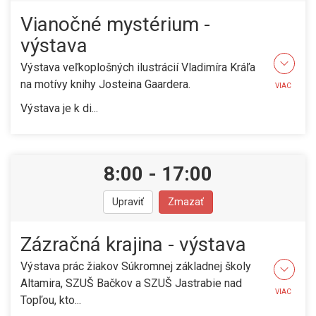
Vianočné mystérium -
výstava
Výstava veľkoplošných ilustrácií Vladimíra Kráľa
na motívy knihy Josteina Gaardera.
VIAC
Výstava je k di...
8:00
-
17:00
Upraviť
Zmazať
Zázračná krajina - výstava
Výstava prác žiakov Súkromnej základnej školy
Altamira, SZUŠ Bačkov a SZUŠ Jastrabie nad
VIAC
Topľou, kto...