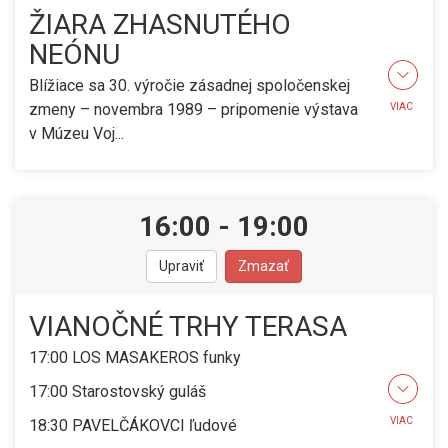
ŽIARA ZHASNUTÉHO
NEÓNU
Blížiace sa 30. výročie zásadnej spoločenskej
zmeny – novembra 1989 – pripomenie výstava
VIAC
v Múzeu Voj...
16:00
-
19:00
Upraviť
Zmazať
VIANOČNÉ TRHY TERASA
17:00 LOS MASAKEROS funky
17:00 Starostovský guláš
VIAC
18:30 PAVELČÁKOVCI ľudové