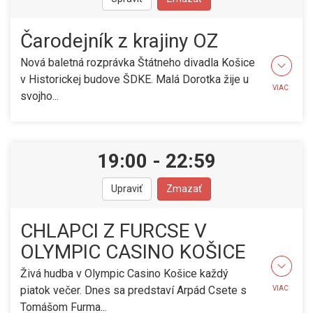
Čarodejník z krajiny OZ
Nová baletná rozprávka Štátneho divadla Košice
v Historickej budove ŠDKE. Malá Dorotka žije u
VIAC
svojho...
19:00
-
22:59
Upraviť
Zmazať
CHLAPCI Z FURCSE V
OLYMPIC CASINO KOŠICE
Živá hudba v Olympic Casino Košice každý
piatok večer. Dnes sa predstaví Arpád Csete s
VIAC
Tomášom Furma...