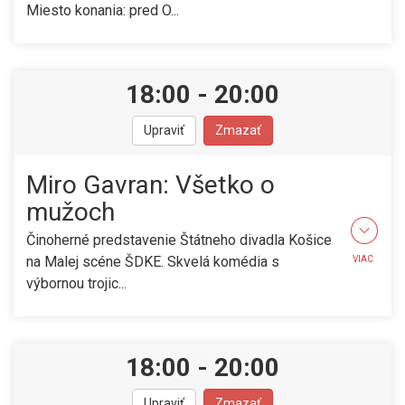
Miesto konania: pred O...
18:00
-
20:00
Upraviť
Zmazať
Miro Gavran: Všetko o
mužoch
Činoherné predstavenie Štátneho divadla Košice
na Malej scéne ŠDKE. Skvelá komédia s
VIAC
výbornou trojic...
18:00
-
20:00
Upraviť
Zmazať