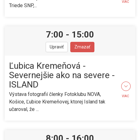
VIAC
Triede SNP,...
7:00
-
15:00
Upraviť
Zmazať
Ľubica Kremeňová -
Severnejšie ako na severe -
ISLAND
Výstava fotografií členky Fotoklubu NOVA,
VIAC
Košice, Ľubice Kremeňovej, ktorej Island tak
učaroval, že ...
8:00
-
16:00