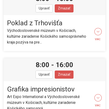
Upraviť
Zmazať
Poklad z Trhovišťa
Východoslovenské múzeum v Košiciach,
kultúrne zariadenie Košického samosprávneho
VIAC
kraja pozýva na pre...
8:00
-
16:00
Upraviť
Zmazať
Grafika impresionistov
Art Expo International a Východoslovenské
múzeum v Košiciach, kultúrne zariadenie
VIAC
Košického samosprá...