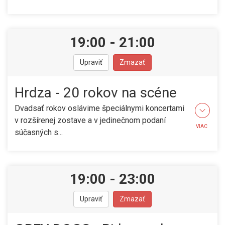
19:00
-
21:00
Upraviť
Zmazať
Hrdza - 20 rokov na scéne
Dvadsať rokov oslávime špeciálnymi koncertami
v rozšírenej zostave a v jedinečnom podaní
VIAC
súčasných s...
19:00
-
23:00
Upraviť
Zmazať