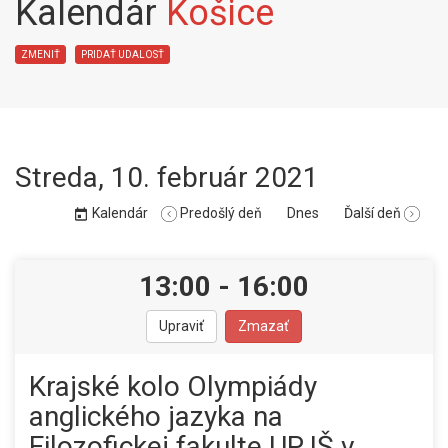
Kalendár
Košice
ZMENIŤ
PRIDAŤ UDALOSŤ
Streda
,
10. február 2021
Kalendár
Predošlý deň
Dnes
Ďalší deň
13:00
-
16:00
Upraviť
Zmazať
Krajské kolo Olympiády
anglického jazyka na
Filozofickej fakulte UPJŠ v