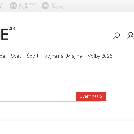
pa
Svet
Šport
Vojna na Ukrajine
Voľby 2026
Overiť heslo