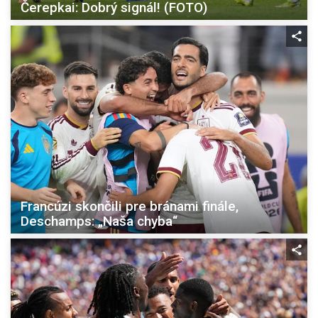
Čerepkai: Dobrý signál! (FOTO)
Francúzi skončili pre bránami finále,
Deschamps: „Naša chyba“