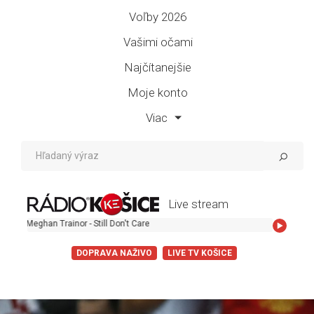
Voľby 2026
Vašimi očami
Najčítanejšie
Moje konto
Viac
Live stream
 Trainor - Still Don't Care
DOPRAVA NAŽIVO
LIVE TV KOŠICE