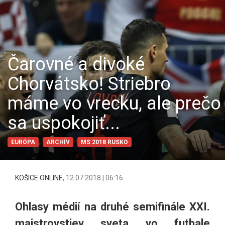
Čarovné a divoké
Chorvátsko! Striebro
máme vo vrecku, ale prečo
sa uspokojiť...
EURÓPA
ARCHÍV
MS 2018 RUSKO
KOŠICE ONLINE
,
12.07.2018 | 06:16
Ohlasy médií na druhé semifinále XXI.
majstrovstiev sveta vo futbale