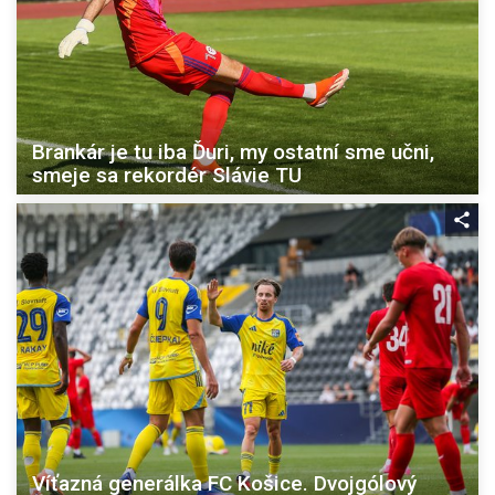
Brankár je tu iba Ďuri, my ostatní sme učni,
smeje sa rekordér Slávie TU
Víťazná generálka FC Košice. Dvojgólový