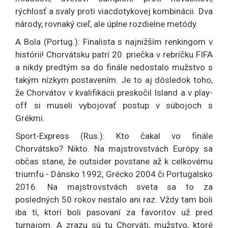
rýchlosť a svaly proti viacdotykovej kombinácii. Dva
národy, rovnaký cieľ, ale úplne rozdielne metódy.
A Bola (Portug.): Finalista s najnižším renkingom v
histórii! Chorvátsku patrí 20. priečka v rebríčku FIFA
a nikdy predtým sa do finále nedostalo mužstvo s
takým nízkym postavením. Je to aj dôsledok toho,
že Chorvátov v kvalifikácii preskočil Island a v play-
off si museli vybojovať postup v súbojoch s
Grékmi.
Sport-Express (Rus.): Kto čakal vo finále
Chorvátsko? Nikto. Na majstrovstvách Európy sa
občas stane, že outsider povstane až k celkovému
triumfu - Dánsko 1992, Grécko 2004 či Portugalsko
2016. Na majstrovstvách sveta sa to za
posledných 50 rokov nestalo ani raz. Vždy tam boli
iba tí, ktorí boli pasovaní za favoritov už pred
turnajom. A zrazu sú tu Chorváti, mužstvo, ktoré