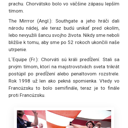
prachu. Chorvátsko bolo vo väčšine zápasu lepším
tímom.
The Mirrror (Angl.): Southgate a jeho hráči dali
národu nádej, ale teraz budú unikať pred okolím,
lebo nevyužili šancu svojho života. Nikdy sme neboli
bližšie k tomu, aby sme po 52 rokoch ukončili naše
utrpenie.
L´Equipe (Fr.): Chorváti sú králi predĺžení. Stali sa
prvým tímom, ktorí na majstrovstvách sveta trikrát
postúpil po predĺžení alebo penaltovom rozstrele.
Rok 1998 už len ako pekná spomienka. Vtedy vo
Francúzsku to bolo semifinále, teraz je to finále
proti Francúzsku.