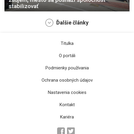
stabilizovať
Ďalšie články
Titulka
O portáli
Podmienky používania
Ochrana osobných údajov
Jakubko, Mucha či Gernát v Prešove:
Futbalový deň detí ponúkne pútavé zápasy aj
Nastavenia cookies
zábavu
Kontakt
Kariéra