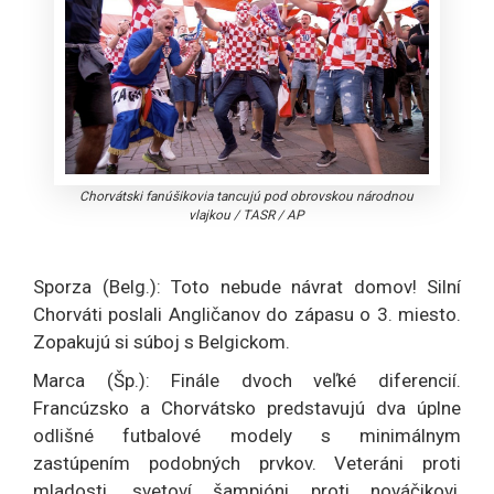
Chorvátski fanúšikovia tancujú pod obrovskou národnou
vlajkou
/
TASR / AP
Sporza (Belg.): Toto nebude návrat domov! Silní
Chorváti poslali Angličanov do zápasu o 3. miesto.
Zopakujú si súboj s Belgickom.
Marca (Šp.): Finále dvoch veľké diferencií.
Francúzsko a Chorvátsko predstavujú dva úplne
odlišné futbalové modely s minimálnym
zastúpením podobných prvkov. Veteráni proti
mladosti, svetoví šampióni proti nováčikovi,