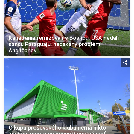
Kanaďania remizovali s Bosnou, USA nedali
šancu Paraguaju, nečakaný problém
Angličanov
O kúpu prešovského klubu nemá nikto
záujem, mesto sa posnaží spoločnosť