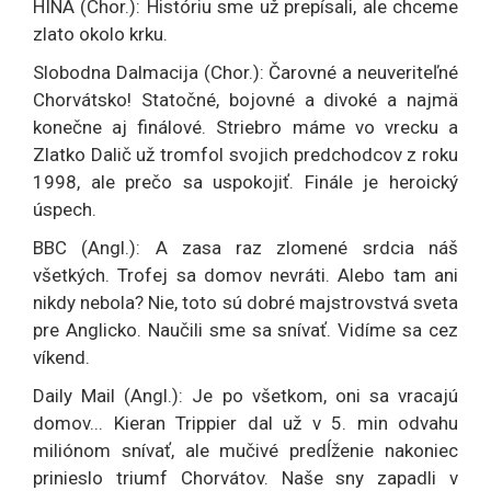
HINA (Chor.): Históriu sme už prepísali, ale chceme
zlato okolo krku.
Slobodna Dalmacija (Chor.): Čarovné a neuveriteľné
Chorvátsko! Statočné, bojovné a divoké a najmä
konečne aj finálové. Striebro máme vo vrecku a
Zlatko Dalič už tromfol svojich predchodcov z roku
1998, ale prečo sa uspokojiť. Finále je heroický
úspech.
BBC (Angl.): A zasa raz zlomené srdcia náš
všetkých. Trofej sa domov nevráti. Alebo tam ani
nikdy nebola? Nie, toto sú dobré majstrovstvá sveta
pre Anglicko. Naučili sme sa snívať. Vidíme sa cez
víkend.
Daily Mail (Angl.): Je po všetkom, oni sa vracajú
domov... Kieran Trippier dal už v 5. min odvahu
miliónom snívať, ale mučivé predĺženie nakoniec
prinieslo triumf Chorvátov. Naše sny zapadli v