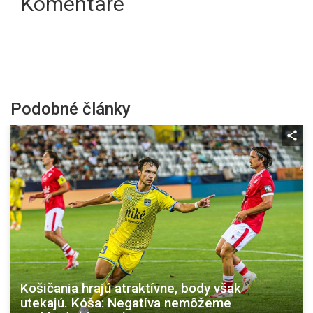
Komentáre
Podobné články
Košičania hrajú atraktívne, body však
utekajú. Kóša: Negatíva nemôžeme