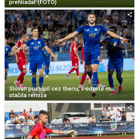
prehliadať (FOTO)
Slovan postúpil cez Iberiu, v odvete mu
stačila remíza