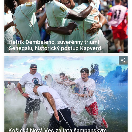
Hetrik Dembeleho, suverénny triumf
Senegalu, historický postup Kapverd
Košická Nová Ves zaliata šampanským,