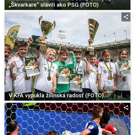
„Škvarkare“ slávili ako PSG (FOTO)
V KFA vypukla žilinská radosť (FOTO)