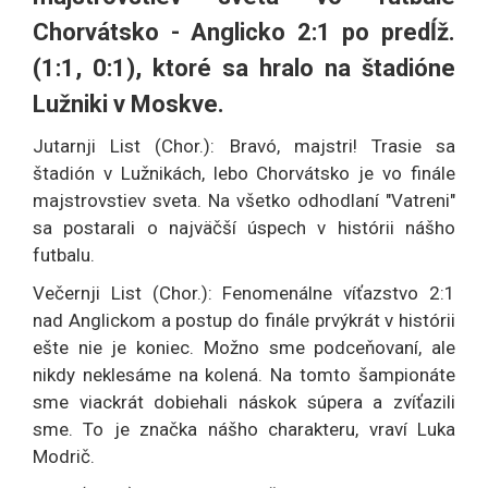
Chorvátsko - Anglicko 2:1 po predĺž.
(1:1, 0:1), ktoré sa hralo na štadióne
Lužniki v Moskve.
Jutarnji List (Chor.): Bravó, majstri! Trasie sa
štadión v Lužnikách, lebo Chorvátsko je vo finále
majstrovstiev sveta. Na všetko odhodlaní "Vatreni"
sa postarali o najväčší úspech v histórii nášho
futbalu.
Večernji List (Chor.): Fenomenálne víťazstvo 2:1
nad Anglickom a postup do finále prvýkrát v histórii
ešte nie je koniec. Možno sme podceňovaní, ale
nikdy neklesáme na kolená. Na tomto šampionáte
sme viackrát dobiehali náskok súpera a zvíťazili
sme. To je značka nášho charakteru, vraví Luka
Modrič.