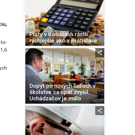
iu,
Platy v Košiciach rástli
rýchlejšie ako v Bratislave
to-
 1,6
ych
Dopyt po nových ľuďoch v
školstve sa opäť zvýšil.
Uchádzačov je málo