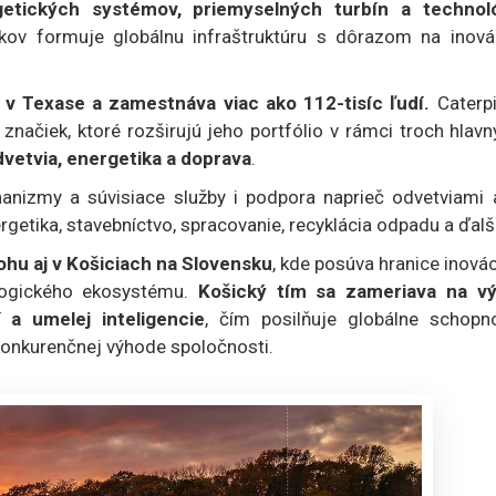
etických systémov, priemyselných turbín a technoló
ov formuje globálnu infraštruktúru s dôrazom na inovác
e v Texase a zamestnáva viac ako 112-tisíc ľudí.
Caterpi
značiek, ktoré rozširujú jeho portfólio v rámci troch hlav
vetvia, energetika a doprava
.
hanizmy a súvisiace služby i podpora naprieč odvetviami 
getika, stavebníctvo, spracovanie, recyklácia odpadu a ďalš
ohu aj v Košiciach na Slovensku
, kde posúva hranice inovác
logického ekosystému.
Košický tím sa zameriava na vý
í a umelej inteligencie
, čím posilňuje globálne schopno
 konkurenčnej výhode spoločnosti.