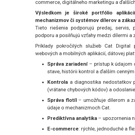
commerce, digitálneho marketingu a ďalších
Výsledkom je široké portfólio aplikác
mechanizmov či systémov dílerov a zákazn
Tieto riešenia podporujú predaj, servis, p
podporu a posilňujú vzťahy medzi dílermi a
Príklady pokročilých služieb Cat Digital
webových a mobilných aplikácií, dátovej pla
Správa zariadení
– prístup k údajom o
stave, histórii kontrol a ďalším cenný
Kontrola
a diagnostika nedostatkov p
(vrátane chybových kódov) a odoslanie
Správa flotíl
– umožňuje dílerom a zá
údaje o mechanizmoch Cat.
Prediktívna analytika
– upozornenia n
E-commerce
: rýchle, jednoduché a fl