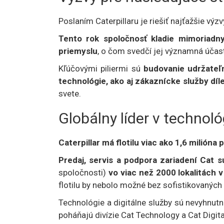
Poslaním Caterpillaru je riešiť najťažšie výz
Tento rok spoločnosť kladie mimoriadny
priemyslu
, o čom svedčí jej významná účas
Kľúčovými piliermi sú
budovanie udržateľ
technológie, ako aj zákaznícke služby dí
svete.
Globálny líder v technol
Caterpillar má flotilu viac ako 1,6 milión
Predaj, servis a podpora zariadení Cat
spoločnosti)
vo viac než 2000 lokalitách v
flotilu by nebolo možné bez sofistikovaných 
Technológie a digitálne služby sú nevyhnut
poháňajú divízie Cat Technology a Cat Digita