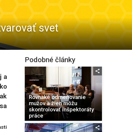
tvarovať svet
Podobné články
j a
Ako
tak
Rovnaké odmeňovanie
mužov a žien môžu
sa
skontrolovať inšpektoráty
práce
sti