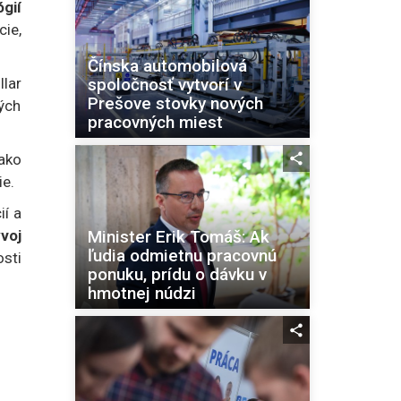
gií
ie,
Čínska automobilová
spoločnosť vytvorí v
llar
Prešove stovky nových
ných
pracovných miest
ako
ie.
ií a
voj
Minister Erik Tomáš: Ak
ľudia odmietnu pracovnú
sti
ponuku, prídu o dávku v
hmotnej núdzi