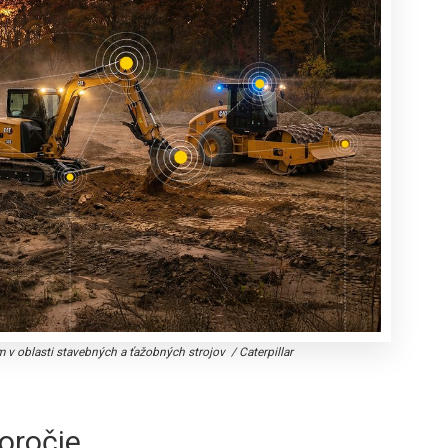
om v oblasti stavebných a ťažobných strojov
/
Caterpillar
oročie