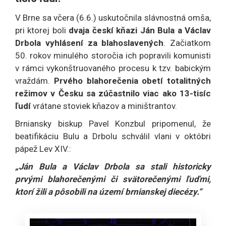
V Brne sa včera (6.6.) uskutočnila slávnostná omša,
pri ktorej boli
dvaja českí kňazi Ján Bula a Václav
Drbola vyhlásení za blahoslavených
. Začiatkom
50. rokov minulého storočia ich popravili komunisti
v rámci vykonštruovaného procesu k tzv. babickým
vraždám.
Prvého blahorečenia obetí totalitných
režimov v Česku sa zúčastnilo viac ako 13-tisíc
ľudí
vrátane stoviek kňazov a miništrantov.
Brniansky biskup Pavel Konzbul pripomenul, že
beatifikáciu Bulu a Drbolu schválil vlani v októbri
pápež Lev XIV.:
„Ján Bula a Václav Drbola sa stali historicky
prvými blahorečenými či svätorečenými ľuďmi,
ktorí žili a pôsobili na území brnianskej diecézy.“