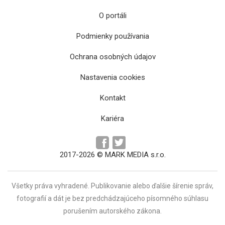
O portáli
Podmienky používania
Ochrana osobných údajov
Česká europoslankyňa Jana Nagyová bola v
kauze Čapí hnízdo odsúdená na trojročný
Nastavenia cookies
podmienečný trest
Kontakt
Kariéra
2017-2026 © MARK MEDIA s.r.o.
Všetky práva vyhradené. Publikovanie alebo ďalšie šírenie správ,
fotografií a dát je bez predchádzajúceho písomného súhlasu
porušením autorského zákona.
Nový Dvorecký most v Prahe je určený najmä