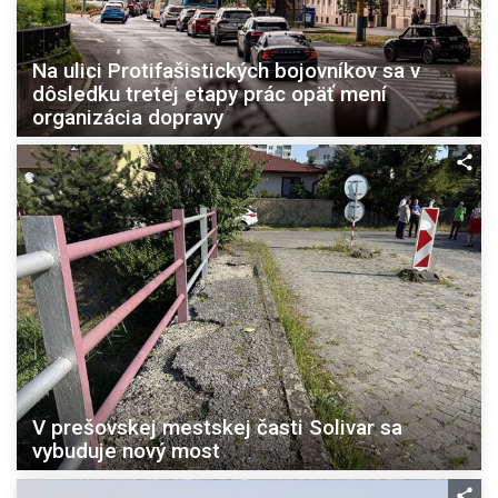
Na ulici Protifašistických bojovníkov sa v
dôsledku tretej etapy prác opäť mení
organizácia dopravy
V prešovskej mestskej časti Solivar sa
vybuduje nový most