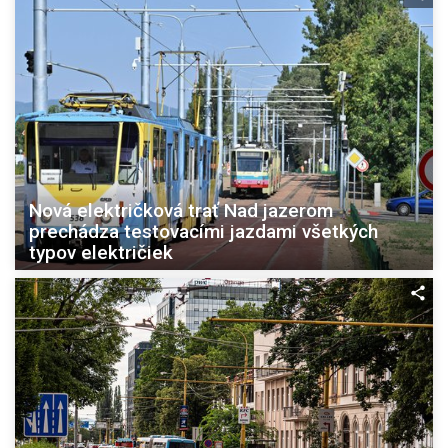
Nová električková trať Nad jazerom
prechádza testovacími jazdami všetkých
typov električiek