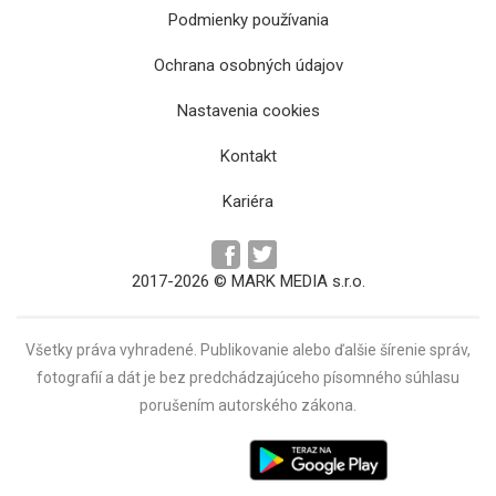
Podmienky používania
Ochrana osobných údajov
Talentcentrum pomôže žiakom z Košického
Nastavenia cookies
kraja s výberom strednej školy
Kontakt
Kariéra
2017-2026 © MARK MEDIA s.r.o.
Všetky práva vyhradené. Publikovanie alebo ďalšie šírenie správ,
fotografií a dát je bez predchádzajúceho písomného súhlasu
porušením autorského zákona.
Nadjazd v havarijnom stave v Trebišove sa
zrekonštruuje