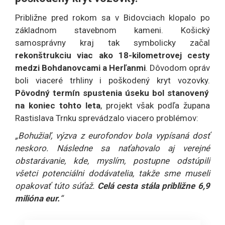
Približne pred rokom sa v Bidovciach klopalo po
základnom stavebnom kameni. Košický
samosprávny kraj tak symbolicky začal
rekonštrukciu viac ako 18-kilometrovej cesty
medzi Bohdanovcami a Herľanmi
. Dôvodom opráv
boli viaceré trhliny i poškodený kryt vozovky.
Pôvodný termín spustenia úseku bol stanovený
na koniec tohto leta
, projekt však podľa župana
Rastislava Trnku sprevádzalo viacero problémov:
„Bohužiaľ, výzva z eurofondov bola vypísaná dosť
neskoro. Následne sa naťahovalo aj verejné
obstarávanie, kde, myslím, postupne odstúpili
všetci potenciálni dodávatelia, takže sme museli
opakovať túto súťaž.
Celá cesta stála približne 6,9
milióna eur.
“