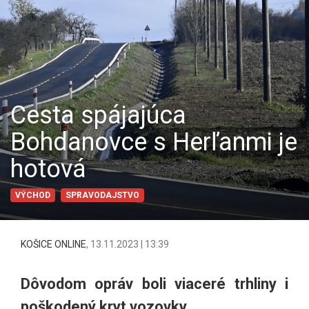
Cesta spájajúca
Bohdanovce s Herľanmi je
hotová
VÝCHOD
SPRAVODAJSTVO
KOŠICE ONLINE
,
13.11.2023 | 13:39
Dôvodom opráv boli viaceré trhliny i
poškodený kryt vozovky.