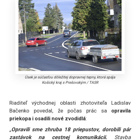
Úsek je súčasťou dôležitej dopravnej tepny, ktorá spája
Košický kraj s Prešovským
/
TASR
Riaditeľ východnej oblasti zhotoviteľa Ladislav
Bačenko povedal, že počas prác sa
opravila
priekopa i osadili nové zvodidlá
:
„
Opravili sme zhruba 18 priepustov, dorobili pár
zastávok na cestnej komunikácii.
Stavba