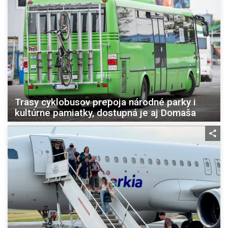
Trasy cyklobusov prepoja národné parky i
kultúrne pamiatky, dostupná je aj Domaša