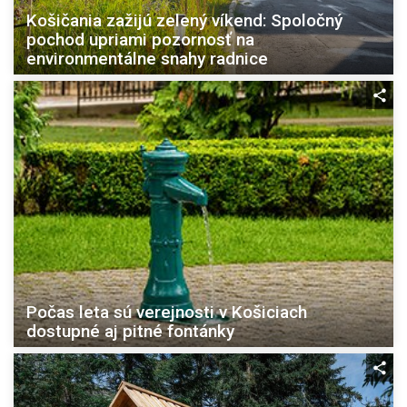
Košičania zažijú zelený víkend: Spoločný
pochod upriami pozornosť na
environmentálne snahy radnice
Počas leta sú verejnosti v Košiciach
dostupné aj pitné fontánky