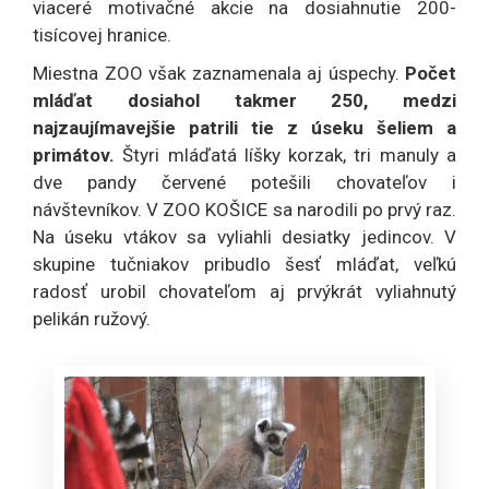
viaceré motivačné akcie na dosiahnutie 200-
tisícovej hranice.
Miestna ZOO však zaznamenala aj úspechy.
Počet
mláďat dosiahol takmer 250, medzi
najzaujímavejšie patrili tie z úseku šeliem a
primátov.
Štyri mláďatá líšky korzak, tri manuly a
dve pandy červené potešili chovateľov i
návštevníkov. V ZOO KOŠICE sa narodili po prvý raz.
Na úseku vtákov sa vyliahli desiatky jedincov. V
skupine tučniakov pribudlo šesť mláďat, veľkú
radosť urobil chovateľom aj prvýkrát vyliahnutý
pelikán ružový.