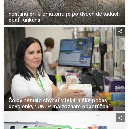
Fontána pri krematóriu je po dvoch dekádach
opäť funkčná
Čo by nemalo chýbať v lekárničke počas
dovolenky? UNLP má zoznam odporúčaní