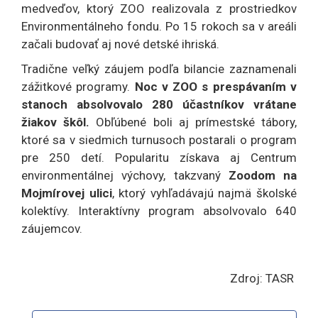
medveďov, ktorý ZOO realizovala z prostriedkov
Environmentálneho fondu. Po 15 rokoch sa v areáli
začali budovať aj nové detské ihriská.
Tradične veľký záujem podľa bilancie zaznamenali
zážitkové programy.
Noc v ZOO s prespávaním v
stanoch absolvovalo 280 účastníkov vrátane
žiakov škôl.
Obľúbené boli aj prímestské tábory,
ktoré sa v siedmich turnusoch postarali o program
pre 250 detí. Popularitu získava aj Centrum
environmentálnej výchovy, takzvaný
Zoodom na
Mojmírovej ulici
, ktorý vyhľadávajú najmä školské
kolektívy. Interaktívny program absolvovalo 640
záujemcov.
Zdroj: TASR