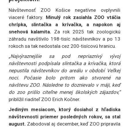
Návštevnosť ZOO Košice negatívne ovplyvnili
viaceré faktory.
Minulý rok zasiahla ZOO vtáčia
chrípka, slintačka a krívačka, a napokon aj
snehová kalamita.
Za rok 2025 tak zoologickú
záhradu navštívilo 198-tisíc návštevníkov a po 13
rokoch sa tak nedostala cez 200-tisícovú hranicu.
„Najvýraznejšie sa pod nepriaznivý vývoj
návštevnosti podpísala slintačka a krívačka, ktorá
nepustila návštevníkov do areálu v období Veľkej
noci. Počasie bolo pritom ako stvorené na
návštevu ZOO. Následne to doznievalo v máji, keď
do zoo prišlo citeľne menej školských zájazdov,“
priblížil riaditeľ ZOO Erich Kočner.
Jediným mesiacom, ktorý dosiahol z hľadiska
návštevnosti priemer posledných rokov, sa stal
august.
Zabodoval aj december, keď ZOO pripravila