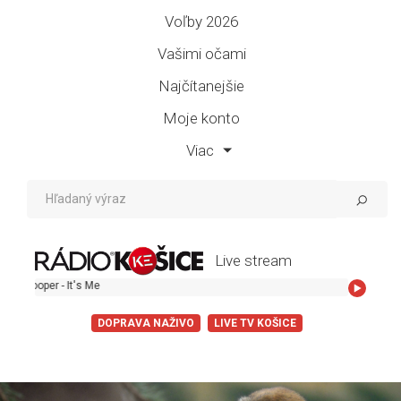
Voľby 2026
Vašimi očami
Najčítanejšie
Moje konto
Viac
Live stream
r - It's Me
DOPRAVA NAŽIVO
LIVE TV KOŠICE