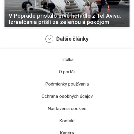
V Poprade pristálo prvé lietadlo z Tel Avivu.
Izraelčania prišli za zeleňou a pokojom
Ďalšie články
Titulka
O portáli
Podmienky používania
Ochrana osobných údajov
Prešovčania sa na kúpaliská dostanú aj
Nastavenia cookies
autobusmi
Kontakt
Kariéra