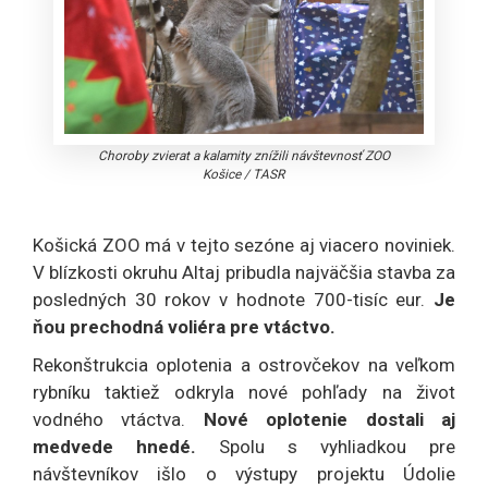
Choroby zvierat a kalamity znížili návštevnosť ZOO
Košice
/
TASR
Košická ZOO má v tejto sezóne aj viacero noviniek.
V blízkosti okruhu Altaj pribudla najväčšia stavba za
posledných 30 rokov v hodnote 700-tisíc eur.
Je
ňou prechodná voliéra pre vtáctvo.
Rekonštrukcia oplotenia a ostrovčekov na veľkom
rybníku taktiež odkryla nové pohľady na život
vodného vtáctva.
Nové oplotenie dostali aj
medvede hnedé.
Spolu s vyhliadkou pre
návštevníkov išlo o výstupy projektu Údolie