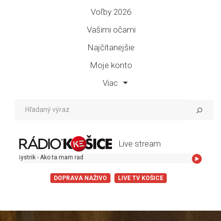
Voľby 2026
Vašimi očami
Najčítanejšie
Moje konto
Viac
Live stream
trik - Ako ta mam rad
DOPRAVA NAŽIVO
LIVE TV KOŠICE