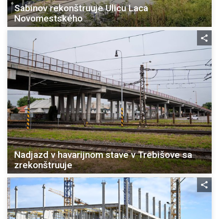
Sabinov rekonštruuje Ulicu Laca
Novomestského
Nadjazd v havarijnom stave v Trebišove sa
zrekonštruuje