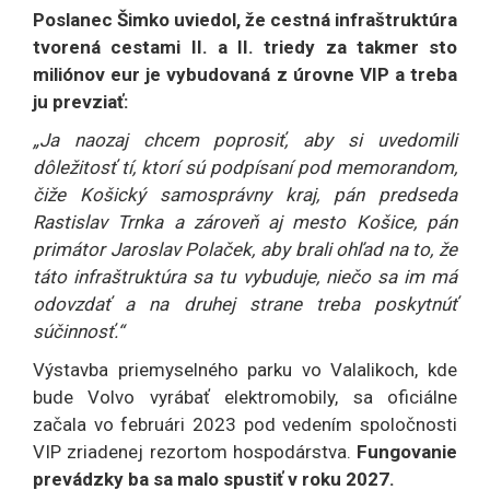
Poslanec Šimko uviedol, že cestná infraštruktúra
tvorená cestami II. a II. triedy za takmer sto
miliónov eur je vybudovaná z úrovne VIP a treba
ju prevziať:
„Ja naozaj chcem poprosiť, aby si uvedomili
dôležitosť tí, ktorí sú podpísaní pod memorandom,
čiže Košický samosprávny kraj, pán predseda
Rastislav Trnka a zároveň aj mesto Košice, pán
primátor Jaroslav Polaček, aby brali ohľad na to, že
táto infraštruktúra sa tu vybuduje, niečo sa im má
odovzdať a na druhej strane treba poskytnúť
súčinnosť.“
Výstavba priemyselného parku vo Valalikoch, kde
bude Volvo vyrábať elektromobily, sa oficiálne
začala vo februári 2023 pod vedením spoločnosti
VIP zriadenej rezortom hospodárstva.
Fungovanie
prevádzky ba sa malo spustiť v roku 2027.