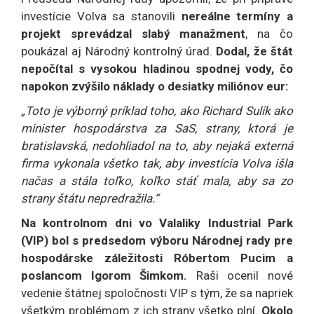
investície Volva sa stanovili
nereálne termíny a
projekt sprevádzal slabý manažment
, na čo
poukázal aj Národný kontrolný úrad.
Dodal, že štát
nepočítal s vysokou hladinou spodnej vody, čo
napokon zvýšilo náklady o desiatky miliónov eur:
„Toto je výborný príklad toho, ako Richard Sulík ako
minister hospodárstva za SaS, strany, ktorá je
bratislavská, nedohliadol na to, aby nejaká externá
firma vykonala všetko tak, aby investícia Volva išla
načas a stála toľko, koľko stáť mala, aby sa zo
strany štátu nepredražila.“
Na kontrolnom dni vo Valaliky Industrial Park
(VIP) bol s predsedom výboru Národnej rady pre
hospodárske záležitosti Róbertom Pucim a
poslancom Igorom Šimkom.
Raši ocenil nové
vedenie štátnej spoločnosti VIP s tým, že sa napriek
všetkým problémom z ich strany všetko plní.
Okolo