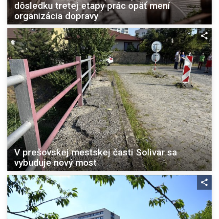
dôsledku tretej etapy prác opäť mení
organizácia dopravy
V prešovskej mestskej časti Solivar sa
vybuduje nový most