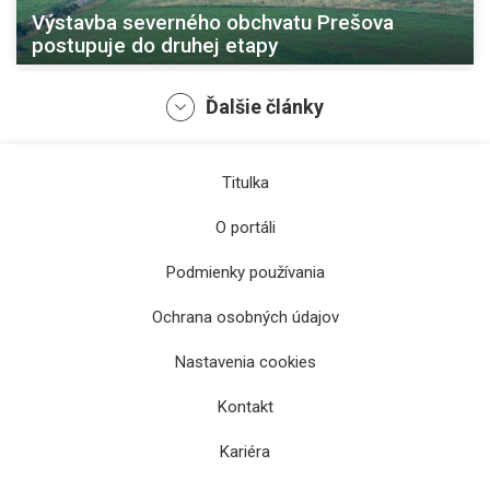
Výstavba severného obchvatu Prešova
postupuje do druhej etapy
Ďalšie články
Titulka
O portáli
Podmienky používania
Ochrana osobných údajov
Župan Rastislav Trnka: Za osem rokov
vzrástla cena asfaltu a jeho pokládka
Nastavenia cookies
trojnásobne
Kontakt
Kariéra