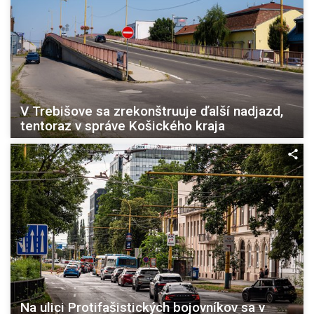
V Trebišove sa zrekonštruuje ďalší nadjazd,
tentoraz v správe Košického kraja
Na ulici Protifašistických bojovníkov sa v