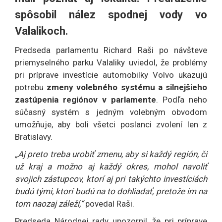
spôsobil nález spodnej vody vo
Valalikoch.
Predseda parlamentu Richard Raši po návšteve
priemyselného parku Valaliky uviedol, že problémy
pri príprave investície automobilky Volvo ukazujú
potrebu
zmeny volebného systému a silnejšieho
zastúpenia regiónov v parlamente
. Podľa neho
súčasný systém s jedným volebným obvodom
umožňuje, aby boli všetci poslanci zvolení len z
Bratislavy.
„Aj preto treba urobiť zmenu, aby si každý región, či
už kraj a možno aj každý okres, mohol navoliť
svojich zástupcov, ktorí aj pri takýchto investíciách
budú tými, ktorí budú na to dohliadať, pretože im na
tom naozaj záleží,“
povedal Raši.
Predseda Národnej rady upozornil, že pri príprave