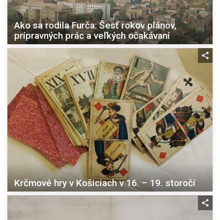
Ako sa rodila Furča: Šesť rokov plánov,
prípravných prác a veľkých očakávaní
Krčmové hry v Košiciach v 16. – 19. storočí