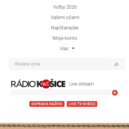
Voľby 2026
Vašimi očami
Najčítanejšie
Moje konto
Viac
Live stream
BuranoWski - Zena
DOPRAVA NAŽIVO
LIVE TV KOŠICE