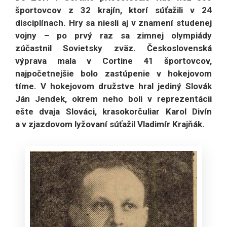
športovcov z 32 krajín, ktorí súťažili v 24
disciplínach. Hry sa niesli aj v znamení studenej
vojny – po prvý raz sa zimnej olympiády
zúčastnil Sovietsky zväz. Československá
výprava mala v Cortine 41 športovcov,
najpočetnejšie bolo zastúpenie v hokejovom
tíme. V hokejovom družstve hral jediný Slovák
Ján Jendek, okrem neho boli v reprezentácii
ešte dvaja Slováci, krasokorčuliar Karol Divín
a v zjazdovom lyžovaní súťažil Vladimír Krajňák.