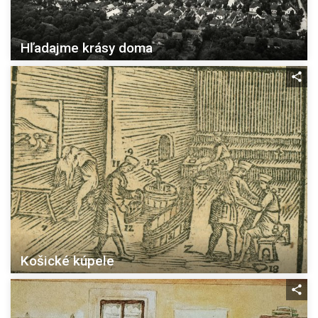
Hľadajme krásy doma
Košické kúpele