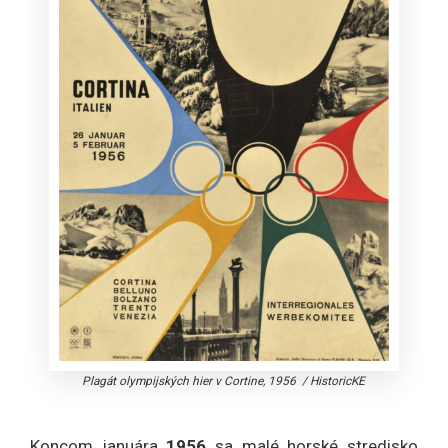
Plagát olympijských hier v Cortine, 1956
/
HistoricKE
Koncom januára
1956
sa malé horské stredisko