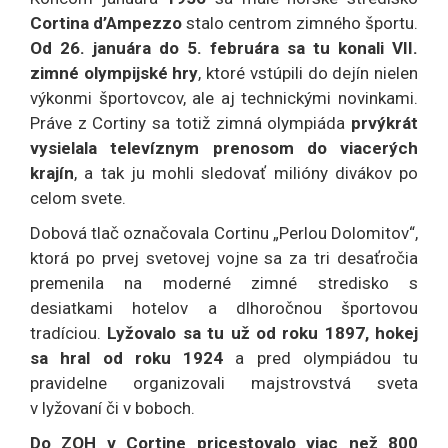
Cortina d’Ampezzo
stalo centrom zimného športu.
Od 26. januára do 5. februára sa tu konali VII.
zimné olympijské hry
, ktoré vstúpili do dejín nielen
výkonmi športovcov, ale aj technickými novinkami.
Práve z Cortiny sa totiž zimná olympiáda
prvýkrát
vysielala televíznym prenosom do viacerých
krajín
, a tak ju mohli sledovať milióny divákov po
celom svete.
Dobová tlač označovala Cortinu „Perlou Dolomitov“,
ktorá po prvej svetovej vojne sa za tri desaťročia
premenila na moderné zimné stredisko s
desiatkami hotelov a dlhoročnou športovou
tradíciou.
Lyžovalo sa tu už od roku 1897, hokej
sa hral od roku 1924
a pred olympiádou tu
pravidelne organizovali majstrovstvá sveta
v lyžovaní či v boboch.
Do ZOH v Cortine pricestovalo viac než 800