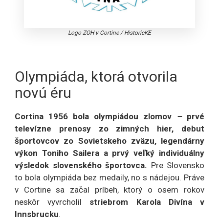
Logo ZOH v Cortine
/
HistoricKE
Olympiáda, ktorá otvorila
novú éru
Cortina 1956 bola olympiádou zlomov
–
prvé
televízne prenosy zo zimných hier, debut
športovcov zo Sovietskeho zväzu, legendárny
výkon Toniho Sailera a prvý veľký individuálny
výsledok slovenského športovca.
Pre Slovensko
to bola olympiáda bez medaily, no s nádejou. Práve
v Cortine sa začal príbeh, ktorý o osem rokov
neskôr vyvrcholil
striebrom Karola Divína v
Innsbrucku
.