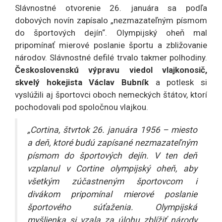
Slávnostné otvorenie 26. januára sa podľa
dobových novín zapísalo „nezmazateľným písmom
do športových dejín“. Olympijský oheň mal
pripomínať mierové poslanie športu a zbližovanie
národov. Slávnostné defilé trvalo takmer polhodiny.
Československú výpravu viedol vlajkonosič,
skvelý hokejista Václav Bubník
a potlesk si
vyslúžili aj športovci oboch nemeckých štátov, ktorí
pochodovali pod spoločnou vlajkou.
„Cortina, štvrtok 26. januára 1956 – miesto
a deň, ktoré budú zapísané nezmazateľným
písmom do športových dejín. V ten deň
vzplanul v Cortine olympijský oheň, aby
všetkým zúčastneným športovcom i
divákom pripomínal mierové poslanie
športového súťaženia. Olympijská
myšlienka si vzala za úlohu zblížiť národy