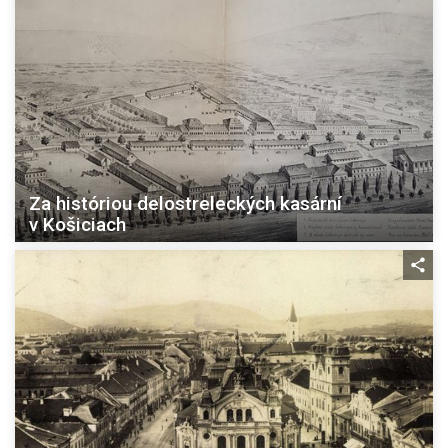
Za históriou delostreleckých kasární
v Košiciach