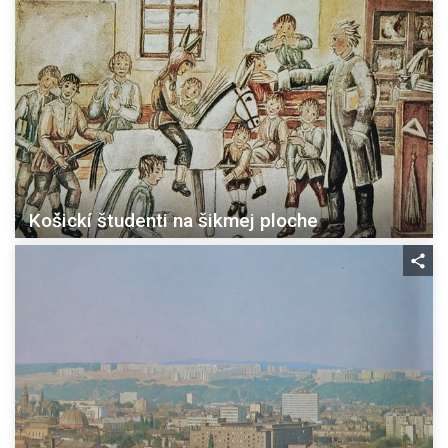
Košickí študenti na šikmej ploche