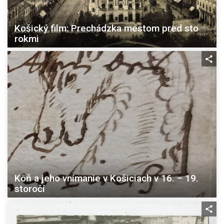
Košický film: Prechádzka mestom pred sto
rokmi
Kôň a jeho vnímanie v Košiciach v 16. – 19.
storočí