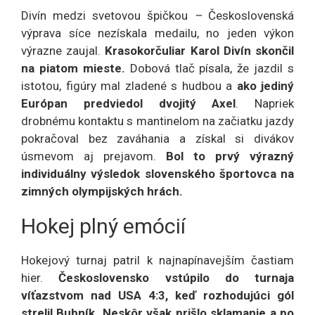
Divín medzi svetovou špičkou
–
Československá
výprava síce nezískala medailu, no jeden výkon
výrazne zaujal.
Krasokorčuliar Karol Divín skončil
na piatom mieste.
Dobová tlač písala, že jazdil s
istotou, figúry mal zladené s hudbou a
ako jediný
Európan predviedol dvojitý Axel
. Napriek
drobnému kontaktu s mantinelom na začiatku jazdy
pokračoval bez zaváhania a získal si divákov
úsmevom aj prejavom.
Bol to prvý výrazný
individuálny výsledok slovenského športovca na
zimných olympijských hrách.
Hokej plný emócií
Hokejový turnaj patril k najnapínavejším častiam
hier.
Československo vstúpilo do turnaja
víťazstvom nad USA 4:3, keď rozhodujúci gól
strelil Bubník. Neskôr však prišlo sklamanie a po