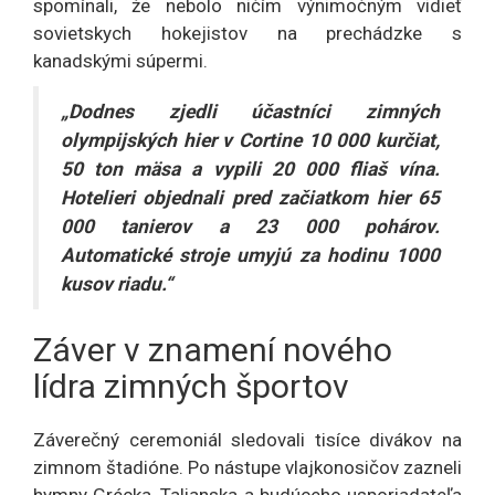
spomínali, že nebolo ničím výnimočným vidieť
sovietskych hokejistov na prechádzke s
kanadskými súpermi.
„Dodnes zjedli účastníci zimných
olympijských hier v Cortine 10 000 kurčiat,
50 ton mäsa a vypili 20 000 fliaš vína.
Hotelieri objednali pred začiatkom hier 65
000 tanierov a 23 000 pohárov.
Automatické stroje umyjú za hodinu 1000
kusov riadu.“
Záver v znamení nového
lídra zimných športov
Záverečný ceremoniál sledovali tisíce divákov na
zimnom štadióne. Po nástupe vlajkonosičov zazneli