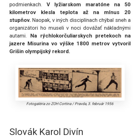
podmienkach.
V lyžiarskom maratóne na 50
kilometrov klesla teplota až na mínus 20
stupňov.
Naopak, v iných disciplínach chýbal sneh a
organizátori ho museli v noci dovážať nákladnými
autami.
Na rýchlokorčuliarskych pretekoch na
jazere Misurina vo výške 1800 metrov vytvoril
Grišin olympijský rekord.
Fotogaléria zo ZOH Cortina
/
Pravda, 3. február 1956
Slovák Karol Divín