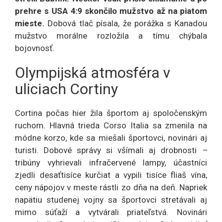
prehre s USA 4:9 skončilo mužstvo až na piatom
mieste.
Dobová tlač písala, že porážka s Kanadou
mužstvo morálne rozložila a tímu chýbala
bojovnosť.
Olympijská atmosféra v
uliciach Cortiny
Cortina počas hier žila športom aj spoločenským
ruchom. Hlavná trieda Corso Italia sa zmenila na
módne korzo, kde sa miešali športovci, novinári aj
turisti. Dobové správy si všímali aj drobnosti
–
tribúny vyhrievali infračervené lampy, účastníci
zjedli desaťtisíce kurčiat a vypili tisíce fliaš vína,
ceny nápojov v meste rástli zo dňa na deň. Napriek
napätiu studenej vojny sa športovci stretávali aj
mimo súťaží a vytvárali priateľstvá. Novinári