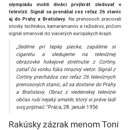
olympiádu mohli diváci prvýkrát sledovať v
televízii. Signál sa prenášal cez reťaz 26 staníc
aj do Prahy a Bratislavy.
Na prenosoch pracovali
stovky technikov, kameramanov a režisérov, pričom
signál smeroval do viacerých európskych krajín.
„Sedíme pri teplej piecke, zapálime si
cigaretu a sledujeme na televíznej
obrazovke hokejové stretnutie z Cortiny,
zatiaľ čo vonku fúka mrazivý vietor. Signál z
Cortiny prechádza cez reťaz 26 televíznych
prenosových staníc, až sa dostane do Prahy
a Bratislavy. Obraz z viedenskej televízie
občas ruší nejaký amatér, ktorý si práve ladí
svoj prijímač.“
Práca, 28. január 1956
Rakúsky zázrak menom Toni