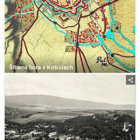
Šibená hora v Košiciach