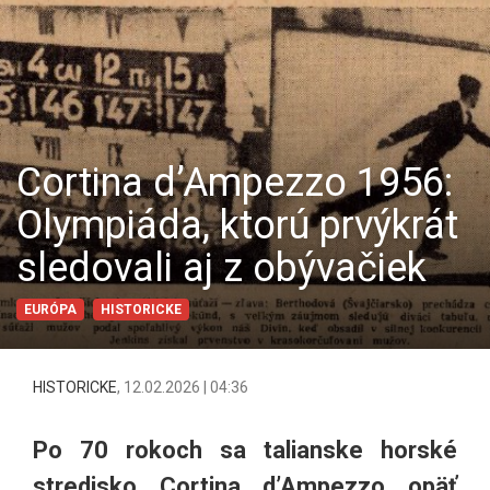
Cortina d’Ampezzo 1956:
Olympiáda, ktorú prvýkrát
sledovali aj z obývačiek
EURÓPA
HISTORICKE
HISTORICKE
,
12.02.2026 | 04:36
Po 70 rokoch sa talianske horské
stredisko Cortina d’Ampezzo opäť