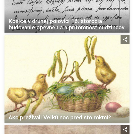
Košice v druhej polovici 16. storočia –
budovanie opevnenia a prítomnosť cudzincov
Ako prežívali Veľkú noc pred sto rokmi?