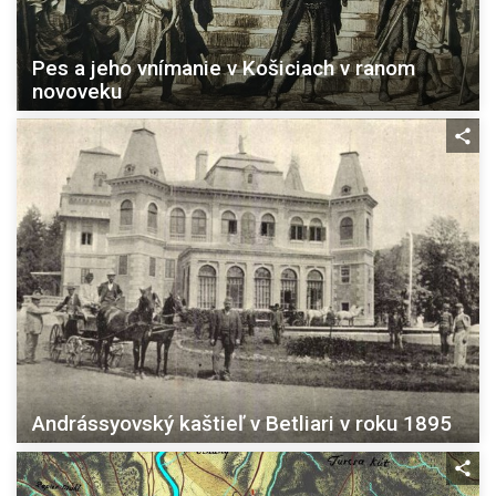
Pes a jeho vnímanie v Košiciach v ranom
novoveku
Andrássyovský kaštieľ v Betliari v roku 1895