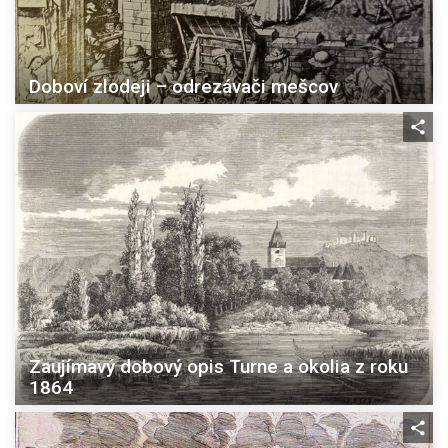
Doboví zlodeji – odrezávači mešcov
Zaujímavý dobový opis Turne a okolia z roku
1864