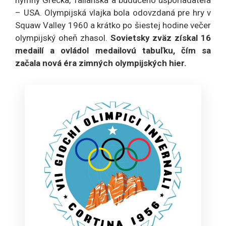
hymny Grécka, Talianska a budúceho usporiadateľa
– USA. Olympijská vlajka bola odovzdaná pre hry v
Squaw Valley 1960 a krátko po šiestej hodine večer
olympijský oheň zhasol.
Sovietsky zväz získal 16
medailí a ovládol medailovú tabuľku, čím sa
začala nová éra zimných olympijských hier.