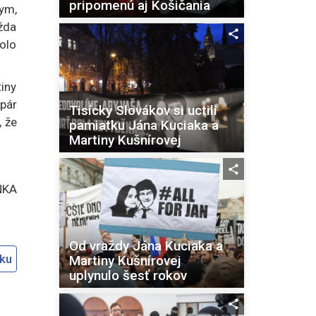
pripomenú aj Košičania
ym,
žda
olo
iny
 pár
Tisícky Slovákov si uctili
, že
pamiatku Jána Kuciaka a
Martiny Kušnírovej
NKA
Od vraždy Jána Kuciaka a
oku
Martiny Kušnírovej
uplynulo šesť rokov