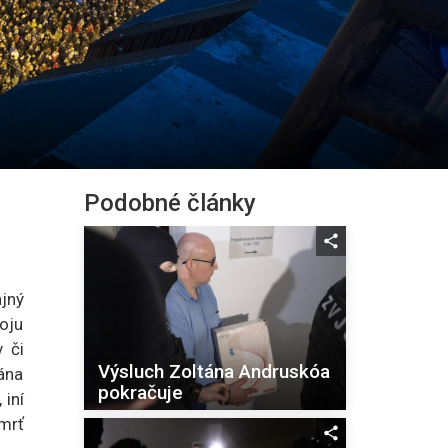
Podobné články
jný
oju
 či
Výsluch Zoltána Andruskóa
ána
pokračuje
 iní
mrť