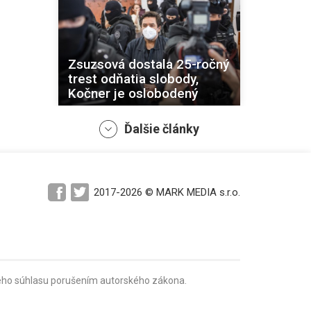
Zsuzsová dostala 25-ročný
trest odňatia slobody,
Kočner je oslobodený
Ďalšie články
V kauzách Kuciak a
2017-2026 © MARK MEDIA s.r.o.
prípravy vrážd
prokurátorov sa čítajú
ďalšie záverečné reči
mného súhlasu porušením autorského zákona.