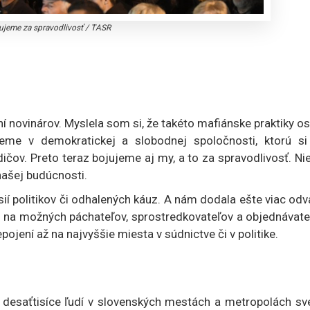
ujeme za spravodlivosť
/
TASR
 novinárov. Myslela som si, že takéto mafiánske praktiky os
eme v demokratickej a slobodnej spoločnosti, ktorú si
čov. Preto teraz bojujeme aj my, a to za spravodlivosť. Ni
 našej budúcnosti.
ií politikov či odhalených káuz. A nám dodala ešte viac od
 na možných páchateľov, sprostredkovateľov a objednávate
ojení až na najvyššie miesta v súdnictve či v politike.
desaťtisíce ľudí v slovenských mestách a metropolách sve