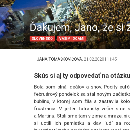
Ďakujem, Jano, že si 
SLOVENSKO
VAŠIMI OČAMI
JANA TOMAŠKOVIČOVÁ
,
21.02.2020 | 11:45
Skús si aj ty odpovedať na otázku
Bola som plná ideálov a snov. Pocity eufó
februárový pondelok sa stal novým začiatk
bublinu, v ktorej som žila a zastavila ko
frustrácia. V jeden tatranský večer sme 
a Martinu. Stáli sme tam v zime a mraze, nikt
si uctili ich pamiatku a dav ľudí sa r