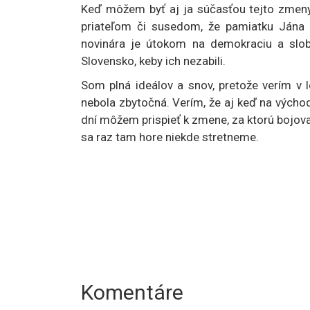
Keď môžem byť aj ja súčasťou tejto zme
priateľom či susedom, že pamiatku Jána 
novinára je útokom na demokraciu a slob
Slovensko, keby ich nezabili.
Som plná ideálov a snov, pretože verím v l
nebola zbytočná. Verím, že aj keď na východe
dní môžem prispieť k zmene, za ktorú bojoval
sa raz tam hore niekde stretneme.
Komentáre