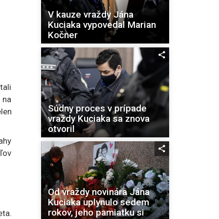
V kauze vraždy Jána
Kuciaka vypovedal Marian
Kočner
tali
 na
Súdny proces v prípade
elen
vraždy Kuciaka sa znova
otvoril
vahy
ľov
Od vraždy novinára Jána
Kuciaka uplynulo sedem
rokov, jeho pamiatku si
ta.