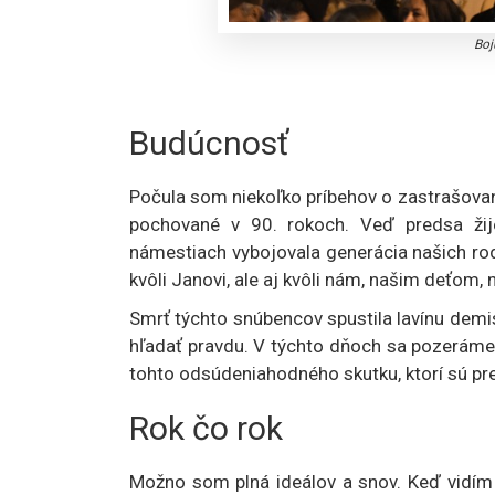
Boj
Budúcnosť
Počula som niekoľko príbehov o zastrašovaní
pochované v 90. rokoch. Veď predsa žij
námestiach vybojovala generácia našich rodi
kvôli Janovi, ale aj kvôli nám, našim deťom,
Smrť týchto snúbencov spustila lavínu demis
hľadať pravdu. V týchto dňoch sa pozeráme
tohto odsúdeniahodného skutku, ktorí sú prep
Rok čo rok
Možno som plná ideálov a snov. Keď vidím 