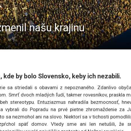
zmenil našu krajinu
, kde by bolo Slovensko, keby ich nezabili.
rie sa striedali s obavami z nepoznaného. Zdanlivo obyča
om. Smrť dvoch mladých ľudí, takmer rovesníkov, praskla m
lobeh stereotypu. Entuziazmus nahradila bezmocnosť, hnev
sa vybrali do Popradu na prvé pietne zhromaždenie za J
o sa nezmohol ani na slovo. Niektorí sa v tichosti pomodlili,
ozpŕchol späť domov. Vtedy sme ani len netušili, že s