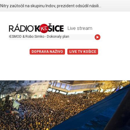
Páchateľ z Nitry zaútočil na skupinu Indov, prezident odsúdil násilie páchané pre rasovú nenávisť
Live stream
OD & Robo Simko - Dokonaly plan
DOPRAVA NAŽIVO
LIVE TV KOŠICE