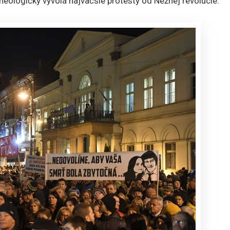
heologičky vyvolá najväčšie protesty od Nežnej revolúcie.