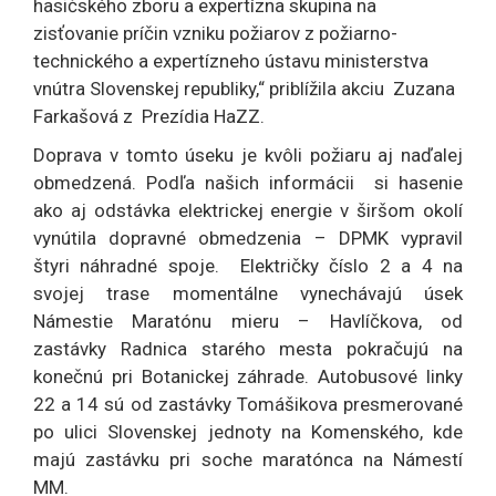
hasičského zboru a expertízna skupina na
zisťovanie príčin vzniku požiarov z požiarno-
technického a expertízneho ústavu ministerstva
vnútra Slovenskej republiky,“ priblížila akciu Zuzana
Farkašová z Prezídia HaZZ.
Doprava v tomto úseku je kvôli požiaru aj naďalej
obmedzená. Podľa našich informácii si hasenie
ako aj odstávka elektrickej energie v širšom okolí
vynútila dopravné obmedzenia – DPMK vypravil
štyri náhradné spoje. Električky číslo 2 a 4 na
svojej trase momentálne vynechávajú úsek
Námestie Maratónu mieru – Havlíčkova, od
zastávky Radnica starého mesta pokračujú na
konečnú pri Botanickej záhrade. Autobusové linky
22 a 14 sú od zastávky Tomášikova presmerované
po ulici Slovenskej jednoty na Komenského, kde
majú zastávku pri soche maratónca na Námestí
MM.