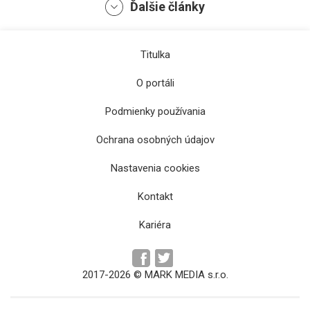
Ďalšie články
Titulka
O portáli
Podmienky používania
Ochrana osobných údajov
Kvôli požiaru v Lomničke prišlo o strechu
Nastavenia cookies
nad hlavou 19 ľudí
Kontakt
Kariéra
2017-2026 © MARK MEDIA s.r.o.