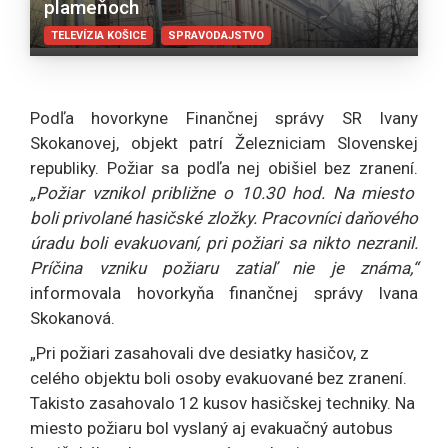
plameňoch
TELEVÍZIA KOŠICE
SPRAVODAJSTVO
Podľa hovorkyne Finančnej správy SR Ivany
Skokanovej, objekt patrí Železniciam Slovenskej
republiky. Požiar sa podľa nej obišiel bez zranení.
„Požiar vznikol približne o 10.30 hod. Na miesto
boli privolané hasičské zložky. Pracovníci daňového
úradu boli evakuovaní, pri požiari sa nikto nezranil.
Príčina vzniku požiaru zatiaľ nie je známa,“
informovala hovorkyňa finančnej správy Ivana
Skokanová.
„Pri požiari zasahovali dve desiatky hasičov, z
celého objektu boli osoby evakuované bez zranení.
Takisto zasahovalo 12 kusov hasičskej techniky. Na
miesto požiaru bol vyslaný aj evakuačný autobus