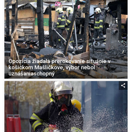
Opozícia žiadala prerokovanie situácie v
košickom Mašličkove, výbor nebol
uznášaniaschopný