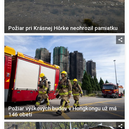
Požiar pri Krásnej Hôrke neohrozil pamiatku
Požiar výškových budov v Hongkongu už má
146 obetí