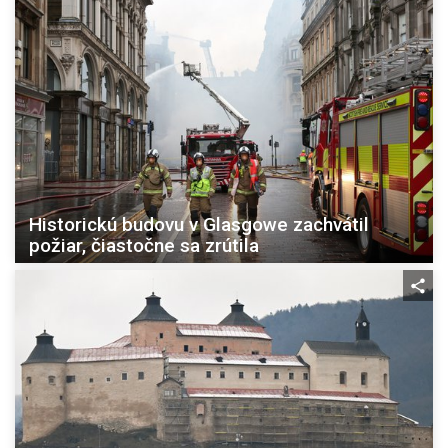
Historickú budovu v Glasgowe zachvátil
požiar, čiastočne sa zrútila