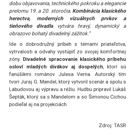
dobu objavovania, technického pokroku a elegancie
prelomu 19. a 20. storočia.
Kombinácia klasického
herectva, moderných vizuálnych prvkov a
tieňového divadla
vytvára hravý, dynamický a
obrazovo bohatý divadelný zážitok.“
Ide o dobrodružný príbeh s témami priateľstva,
vytrvalosti a odvahy vystúpiť zo svojej komfortnej
zóny.
Divadelné spracovanie klasického príbehu
osloví mladých divákov aj dospelých
, ktorí sú
fanúšikmi románov Julesa Verna. Autorský tím
tvorí Juraj G. Mandel, ktorý vytvoril scenár a spolu s
Labudovou aj výpravu a réžiu. Hudbu pripravil Lukáš
Šepták, ktorý sa s Mandelom a so Šimonou Cichou
podieľal aj na projekciách.
Zdroj: TASR