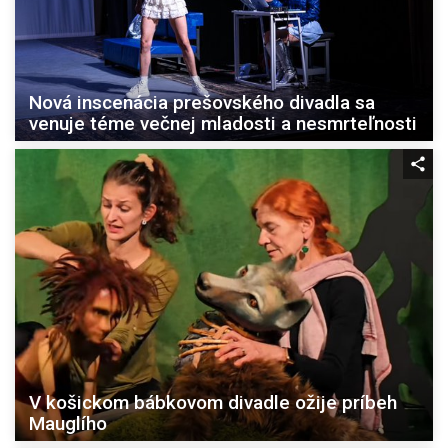
Nová inscenácia prešovského divadla sa
venuje téme večnej mladosti a nesmrteľnosti
V košickom bábkovom divadle ožije príbeh
Mauglího