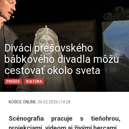
Diváci prešovského
bábkového divadla môžu
cestovať okolo sveta
PREŠOV
KULTÚRA
KOŠICE ONLINE
,
06.02.2026 | 14:28
Scénografia pracuje s tieňohrou,
projekciami, videom aj živými hercami.