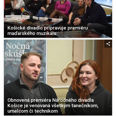
Košické divadlo pripravuje premiéru
maďarského muzikálu
Obnovená premiéra Národného divadla
Košice je venovaná všetkým tanečníkom,
umelcom či technikom