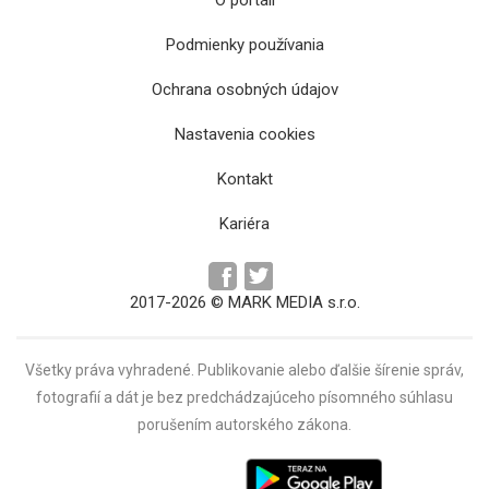
Podmienky používania
Ochrana osobných údajov
Divadlo Romathan pripravilo inscenáciu zo
Nastavenia cookies
školského prostredia
Kontakt
Kariéra
2017-2026 © MARK MEDIA s.r.o.
Všetky práva vyhradené. Publikovanie alebo ďalšie šírenie správ,
fotografií a dát je bez predchádzajúceho písomného súhlasu
porušením autorského zákona.
Diváci košického divadla môžu zažiť
dobrodružstvo pri obžinkoch