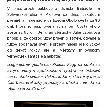
V priestoroch bábkového divadla
Babadlo
na
Solivarskej ulici v Prešove sa dnes uskutoční
premiéra inscenácie s názvom Okolo sveta za 80
dní
, ktorá je inšpirovaná románom Cesta okolo
sveta za 80 dní. Jej dramaturgička Júlia Labudová
priblížila, že dobrodružný príbeh o stávke, odvahe a
túžbe spoznávať svet je určený nielen pre divákov
od deväť rokov, ale aj všetkým milovníkom
verneoviek, fantázie a napätia:
„Legendárny gentleman Phileas Fogg sa spolu so
svojím verným spoločníkom vydáva na bláznivú
cestu okolo sveta – vlakmi, loďami, slonmi aj pešo.
Čas beží, prekážky pribúdajú a otázka znie: dá sa
obísť svet za 80 dní?“