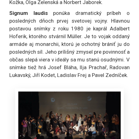
Kožka, Olga Želenská a Norbert Jaborek.
Signum laudis
ponúka dramatický príbeh o
posledných dňoch prvej svetovej vojny. Hlavnou
postavou snímky z roku 1980 je kaprál Adalbert
Hoferik, ktorého stvárnil Müller. Je to vojak oddaný
armáde aj monarchii, ktorú je ochotný brániť ju do
posledných síl. Jeho prílišný zmysel pre povinnosť a
občas slepá viera v ideály sa mu stanú osudnými. V
snímke tiež hrá Josef Bláha, Ilja Prachař, Radovan
Lukavský, Jiří Kodet, Ladislav Frej a Pavel Zedníček.