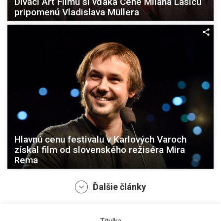
Diváci Art Filmu si vďaka Cene Milana Lasicu
pripomenú Vladislava Müllera
Hlavnú cenu festivalu v Karlových Varoch
získal film od slovenského režiséra Mira
Rema
Ďalšie články
Titulka