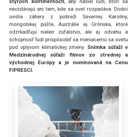
štyroch kontinentoch
, aby našiel ľudí, ktorí sa
nevzdávajú ani tam, kde sa svet rozpadáva. Diváci
uvidia zábery z pobreží Severnej Karolíny,
mongolskej púšte, Austrálie aj Grónska, ktoré
odzrkadľujú nielen zúfalstvo, ale aj odvahu a
schopnosť ľudí prispôsobiť sa meniacemu sa svetu
pod vplyvom klimatickej zmeny.
Snímka súťaží v
Medzinárodnej súťaži filmov zo strednej a
východnej Európy a je nominovaná na Cenu
FIPRESCI.