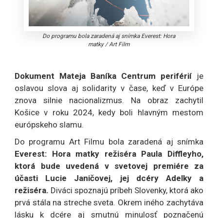
Do programu bola zaradená aj snímka Everest: Hora
matky
/
Art Film
Dokument Mateja Baníka Centrum periférií
je
oslavou slova aj solidarity v čase, keď v Európe
znova silnie nacionalizmus. Na obraz zachytil
Košice v roku 2024, kedy boli hlavným mestom
európskeho slamu.
Do programu Art Filmu bola zaradená aj snímka
Everest: Hora matky režiséra Paula Diffleyho,
ktorá bude uvedená v svetovej premiére za
účasti Lucie Janičovej, jej dcéry Adelky a
režiséra.
Diváci spoznajú príbeh Slovenky, ktorá ako
prvá stála na streche sveta. Okrem iného zachytáva
lásku k dcére aj smutnú minulosť poznačenú