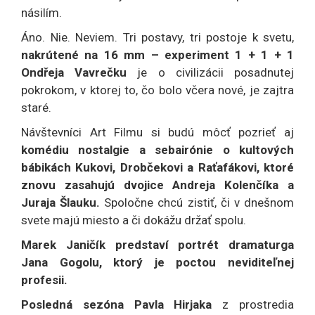
násilím.
Áno. Nie. Neviem. Tri postavy, tri postoje k svetu,
nakrútené na 16 mm – experiment 1 + 1 + 1
Ondřeja Vavrečku
je o civilizácii posadnutej
pokrokom, v ktorej to, čo bolo včera nové, je zajtra
staré.
Návštevníci Art Filmu si budú môcť pozrieť aj
komédiu nostalgie a sebairónie o kultových
bábikách Kukovi, Drobčekovi a Raťafákovi, ktoré
znovu zasahujú dvojice Andreja Kolenčíka a
Juraja Šlauku.
Spoločne chcú zistiť, či v dnešnom
svete majú miesto a či dokážu držať spolu.
Marek Janičík predstaví portrét dramaturga
Jana Gogolu, ktorý je poctou neviditeľnej
profesii.
Posledná sezóna Pavla Hirjaka
z prostredia