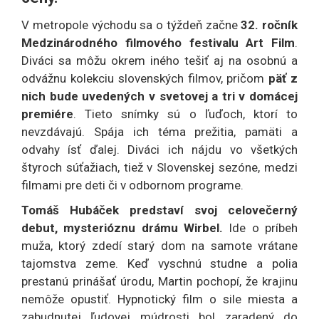
V metropole východu sa o týždeň začne
32. ročník
Medzinárodného filmového festivalu Art Film
.
Diváci sa môžu okrem iného tešiť aj na osobnú a
odvážnu kolekciu slovenských filmov, pričom
päť z
nich bude uvedených v svetovej a tri v domácej
premiére
. Tieto snímky sú o ľuďoch, ktorí to
nevzdávajú. Spája ich téma prežitia, pamäti a
odvahy ísť ďalej. Diváci ich nájdu vo všetkých
štyroch súťažiach, tiež v Slovenskej sezóne, medzi
filmami pre deti či v odbornom programe.
Tomáš Hubáček predstaví svoj celovečerný
debut, mysterióznu drámu Wirbel.
Ide o príbeh
muža, ktorý zdedí starý dom na samote vrátane
tajomstva zeme. Keď vyschnú studne a polia
prestanú prinášať úrodu, Martin pochopí, že krajinu
nemôže opustiť. Hypnotický film o sile miesta a
zabudnutej ľudovej múdrosti bol zaradený do