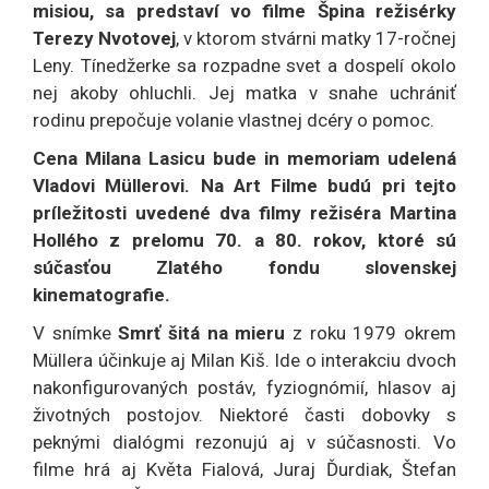
misiou, sa predstaví vo filme Špina režisérky
Terezy Nvotovej
, v ktorom stvárni matky 17-ročnej
Leny. Tínedžerke sa rozpadne svet a dospelí okolo
nej akoby ohluchli. Jej matka v snahe uchrániť
rodinu prepočuje volanie vlastnej dcéry o pomoc.
Cena Milana Lasicu bude in memoriam udelená
Vladovi Müllerovi. Na Art Filme budú pri tejto
príležitosti uvedené dva filmy režiséra Martina
Hollého z prelomu 70. a 80. rokov, ktoré sú
súčasťou Zlatého fondu slovenskej
kinematografie.
V snímke
Smrť šitá na mieru
z roku 1979 okrem
Müllera účinkuje aj Milan Kiš. Ide o interakciu dvoch
nakonfigurovaných postáv, fyziognómií, hlasov aj
životných postojov. Niektoré časti dobovky s
peknými dialógmi rezonujú aj v súčasnosti. Vo
filme hrá aj Květa Fialová, Juraj Ďurdiak, Štefan