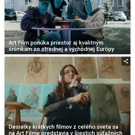
Art Film ponúka priestor aj kvalitným
snímkam zo strednej a východnej Európy
Desiatky krátkych filmov z celého sveta sa
na Art Filme predstavia v šiestich súťažných