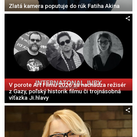
Zlatá kamera poputuje do rúk Fatiha Akina
V porote Art Filmu 2026 sa nachádza režisér
z Gazy, poľský historik filmu či trojnásobná
víťazka Ji.hlavy