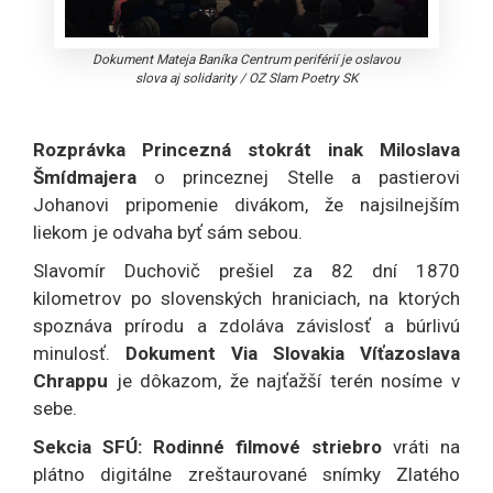
Dokument Mateja Baníka Centrum periférií je oslavou
slova aj solidarity
/
OZ Slam Poetry SK
Rozprávka Princezná stokrát inak Miloslava
Šmídmajera
o princeznej Stelle a pastierovi
Johanovi pripomenie divákom, že najsilnejším
liekom je odvaha byť sám sebou.
Slavomír Duchovič prešiel za 82 dní 1870
kilometrov po slovenských hraniciach, na ktorých
spoznáva prírodu a zdoláva závislosť a búrlivú
minulosť.
Dokument Via Slovakia Víťazoslava
Chrappu
je dôkazom, že najťažší terén nosíme v
sebe.
Sekcia SFÚ: Rodinné filmové striebro
vráti na
plátno digitálne zreštaurované snímky Zlatého