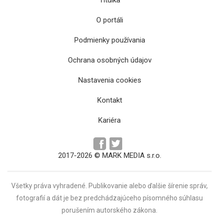
O portáli
Podmienky používania
Ochrana osobných údajov
Najlepšou snímkou Art Filmu sa stala dráma
Nastavenia cookies
DJ Ahmet
Kontakt
Kariéra
2017-2026 © MARK MEDIA s.r.o.
Všetky práva vyhradené. Publikovanie alebo ďalšie šírenie správ,
fotografií a dát je bez predchádzajúceho písomného súhlasu
porušením autorského zákona.