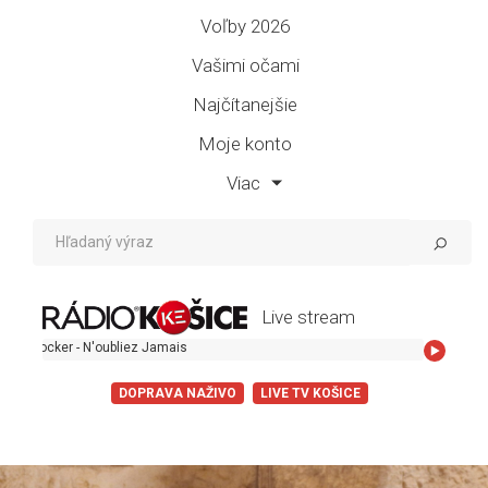
Voľby 2026
Vašimi očami
Najčítanejšie
Moje konto
Viac
Live stream
oubliez Jamais
DOPRAVA NAŽIVO
LIVE TV KOŠICE