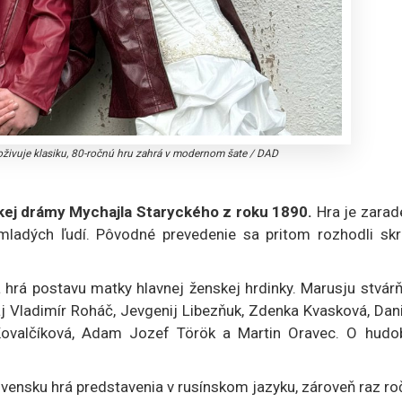
živuje klasiku, 80-ročnú hru zahrá v modernom šate
/
DAD
nskej drámy Mychajla Staryckého z roku 1890.
Hra je zarad
ladých ľudí. Pôvodné prevedenie sa pritom rozhodli skrá
hrá postavu matky hlavnej ženskej hrdinky. Marusju stvárň
aj Vladimír Roháč, Jevgenij Libezňuk, Zdenka Kvasková, Dan
 Kovalčíková, Adam Jozef Török a Martin Oravec. O hudo
ovensku hrá predstavenia v rusínskom jazyku, zároveň raz r