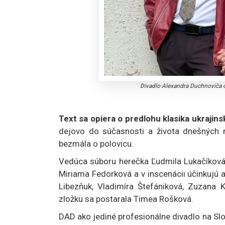
Divadlo Alexandra Duchnoviča o
Text sa opiera o predlohu klasika ukraji
dejovo do súčasnosti a života dnešných m
bezmála o polovicu.
Vedúca súboru herečka Ľudmila Lukačíková 
Miriama Fedorková a v inscenácii účinkujú 
Libezňuk, Vladimíra Štefániková, Zuzana
zložku sa postarala Timea Rošková.
DAD ako jediné profesionálne divadlo na Sl