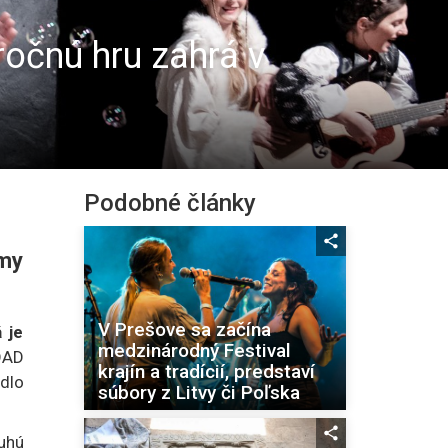
ročnú hru zahrá v
Podobné články
ámy
V Prešove sa začína
 je
medzinárodný Festival
DAD
krajín a tradícií, predstaví
dlo
súbory z Litvy či Poľska
uhú