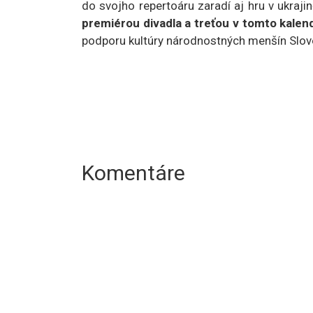
do svojho repertoáru zaradí aj hru v ukraji
premiérou divadla a treťou v tomto kale
podporu kultúry národnostných menšín Slove
Komentáre