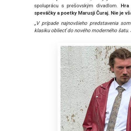
spoluprácu s prešovským divadlom.
Hra 
speváčky a poetky Marusji Čuraj. Nie je v
„V prípade najnovšieho predstavenia som 
klasiku obliecť do nového moderného šatu. Sú