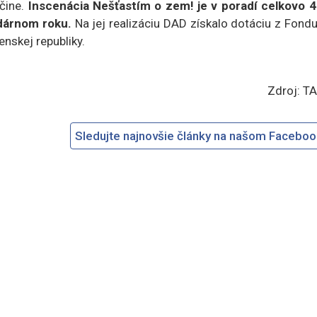
nčine.
Inscenácia Nešťastím o zem! je v poradí celkovo 4
ndárnom roku.
Na jej realizáciu DAD získalo dotáciu z Fond
nskej republiky.
Zdroj: T
Sledujte najnovšie články na našom Facebo