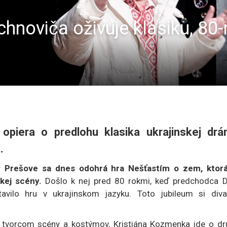
hnoviča oživuje klasiku, 80-
piera o predlohu klasika ukrajinskej dr
.
v Prešove sa dnes odohrá hra Nešťastím o zem, ktorá
ckej scény.
Došlo k nej pred 80 rokmi, keď predchodca 
avilo hru v ukrajinskom jazyku. Toto jubileum si diva
eň tvorcom scény a kostýmov, Kristiána Kozmenka ide o dr