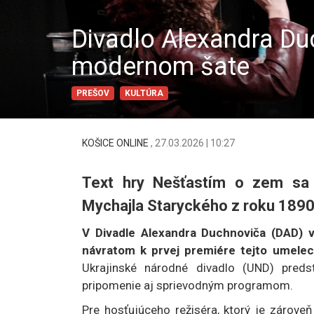
Divadlo Alexandra Duc
modernom šate
PREŠOV
KULTÚRA
KOŠICE ONLINE
,
27.03.2026 | 10:27
Text hry Nešťastím o zem sa o
Mychajla Staryckého z roku 1890
V Divadle Alexandra Duchnoviča (DAD) 
návratom k prvej premiére tejto umele
Ukrajinské národné divadlo (UND) predst
pripomenie aj sprievodným programom.
Pre hosťujúceho režiséra, ktorý je zárov