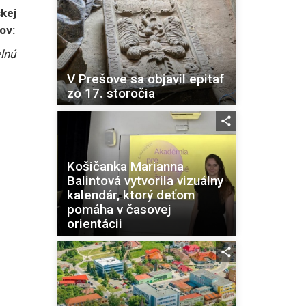
kej
ov:
lnú
V Prešove sa objavil epitaf
zo 17. storočia
Košičanka Marianna
Balintová vytvorila vizuálny
kalendár, ktorý deťom
pomáha v časovej
orientácii