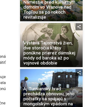
Námestie pred kultúrnym
domom vo Vranove nad
Topľou sa po rokoch
revitalizuje
Výstava Tajomstvá žien,
dve storočia krásy
ponúkne prierez dámskej
ená
módy od baroka až po
tiť
vojnové obdobie
uje
iela
Aj Turniansky hrad
bnú
prechádza obnovou, jeho
počiatky sa spájajú s
očne
mongolským vpádom na