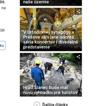
naše územie
06.
u na
ASR
V Ortodoxnej synagóge v
Prešove sa v lete odohrá
séria koncertov i divadelné
oku
predstavenie
Hrad Slanec bude mať
novú vyhliadku pre turistov
Ďalšie články