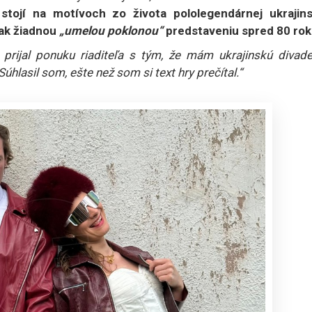
stojí na motívoch zo života pololegendárnej ukrajins
šak žiadnou
„umelou poklonou“
predstaveniu spred 80 rok
prijal ponuku riaditeľa s tým, že mám ukrajinskú divade
hlasil som, ešte než som si text hry prečítal.“