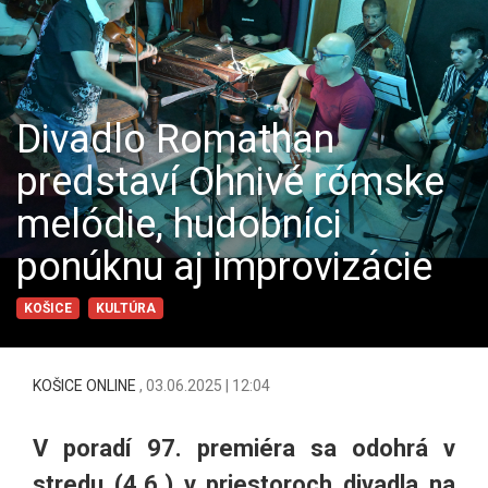
Divadlo Romathan
predstaví Ohnivé rómske
melódie, hudobníci
ponúknu aj improvizácie
KOŠICE
KULTÚRA
KOŠICE ONLINE
,
03.06.2025 | 12:04
V poradí 97. premiéra sa odohrá v
stredu (4.6.) v priestoroch divadla na