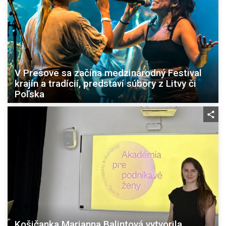
V Prešove sa začína medzinárodný Festival
krajín a tradícií, predstaví súbory z Litvy či
Poľska
Košičanka Marianna Balintová vytvorila