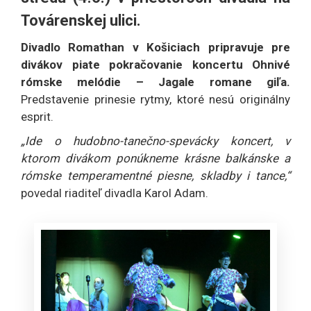
Továrenskej ulici.
Divadlo Romathan v Košiciach pripravuje pre
divákov piate pokračovanie koncertu Ohnivé
rómske melódie – Jagale romane giľa.
Predstavenie prinesie rytmy, ktoré nesú originálny
esprit.
„Ide o hudobno-tanečno-spevácky koncert, v
ktorom divákom ponúkneme krásne balkánske a
rómske temperamentné piesne, skladby i tance,“
povedal riaditeľ divadla Karol Adam.