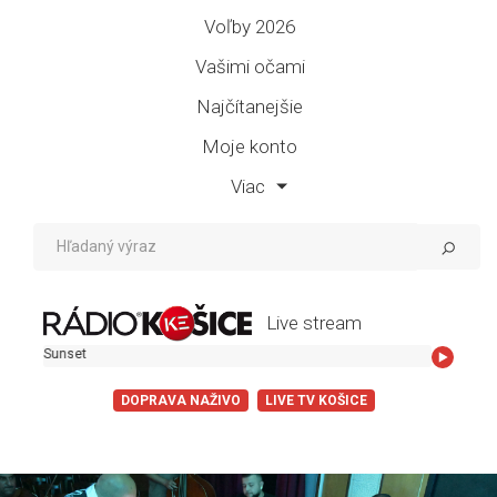
Voľby 2026
Vašimi očami
Najčítanejšie
Moje konto
Viac
Live stream
ry Sunset
DOPRAVA NAŽIVO
LIVE TV KOŠICE