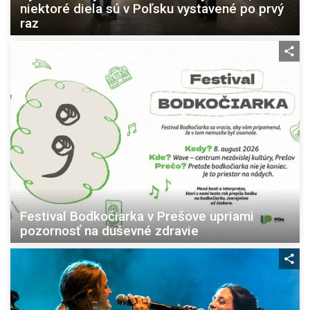
niektoré diela sú v Poľsku vystavené po prvý
raz
Festival Bodkočiarka v Prešove upriami
pozornosť na duševné zdravie