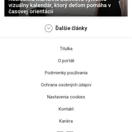
vizuálny kalendár, ktorý deťom pomáha v
časovej orientácii
Ďalšie články
Titulka
O portáli
Podmienky používania
Ochrana osobných údajov
Výstava Tajomstvá žien, dve storočia krásy
ponúkne prierez dámskej módy od baroka až
Nastavenia cookies
po vojnové obdobie
Kontakt
Kariéra