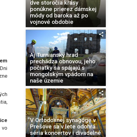
dve storočia krásy
ponúkne prierez dámskej
módy od baroka až po
vojnové obdobie
Aj Turniansky hrad
rem
prechádza obnovou, jeho
počiatky sa spájajú s
Dni
mongolským vpádom na
zne
naše územie
ých
ia,
V Ortodoxnej synagóge v
ice
Prešove sa v lete odohrá
 vo
séria koncertov i divadelné