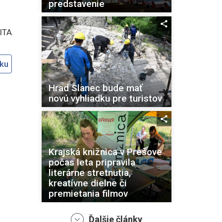
predstavenie
SITA
oku
Hrad Slanec bude mať
novú vyhliadku pre turistov
Krajská knižnica v Prešove
počas leta pripravila
literárne stretnutia,
kreatívne dielne či
premietania filmov
Ďalšie články