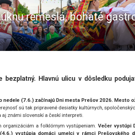
úknu remeslá, bohaté gastr
 bezplatný. Hlavnú ulicu v dôsledku poduja
 nedele (7.6.) začínajú Dni mesta Prešov 2026. Mesto ož
erejnosť sú tak pripravené desiatky kultúrnych, spoločenský
aj známi slovenskí a českí interpreti.
m organizáciám a folklórnym vystúpeniam.
Večer vystúpi 
 (4.6.) vystúpia domáci umelci v rámci Prešovského d