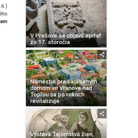
.6.)
ného
ram
V Prešove sa objavil epitaf
zo 17. storočia
Námestie pred kultúrnym
domom vo Vranove nad
Topľou sa po rokoch
revitalizuje
Výstava Tajomstvá žien,