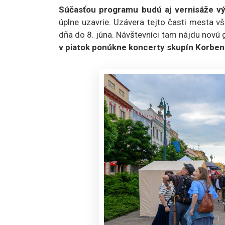
Súčasťou programu budú aj vernisáže v
úplne uzavrie. Uzávera tejto časti mesta v
dňa do 8. júna. Návštevníci tam nájdu novú
v piatok ponúkne koncerty skupín Korben D