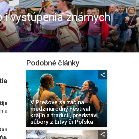
o i vystúpenia známych
Podobné články
tia
V Prešove sa začína
ije
medzinárodný Festival
ch a
krajín a tradícií, predstaví
súbory z Litvy či Poľska
Dan
ňa.