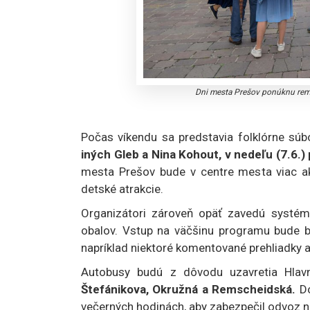
Dni mesta Prešov ponúknu reme
Počas víkendu sa predstavia folklórne súbo
iných Gleb a Nina Kohout, v nedeľu (7.6.
mesta Prešov bude v centre mesta viac ak
detské atrakcie.
Organizátori zároveň opäť zavedú systém 
obalov. Vstup na väčšinu programu bude be
napríklad niektoré komentované prehliadky 
Autobusy budú z dôvodu uzavretia Hlavn
Štefánikova, Okružná a Remscheidská.
Do
večerných hodinách, aby zabezpečil odvoz n