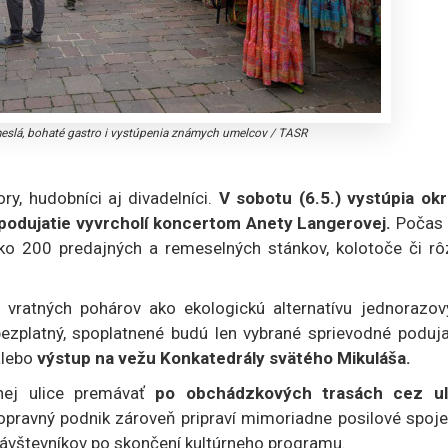
slá, bohaté gastro i vystúpenia známych umelcov
/
TASR
ry, hudobníci aj divadelníci.
V sobotu (6.5.) vystúpia ok
) podujatie vyvrcholí koncertom Anety Langerovej.
Počas 
o 200 predajných a remeselných stánkov, kolotoče či rô
vratných pohárov ako ekologickú alternatívu jednorazov
zplatný, spoplatnené budú len vybrané sprievodné podujat
alebo
výstup na vežu Konkatedrály svätého Mikuláša.
ej ulice premávať
po obchádzkových trasách cez ul
pravný podnik zároveň pripraví mimoriadne posilové spoje
ávštevníkov po skončení kultúrneho programu.