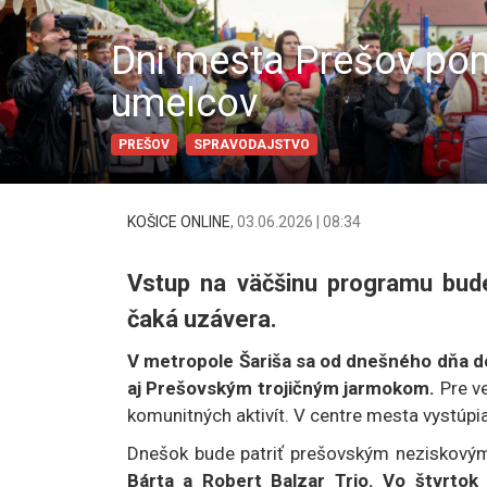
Dni mesta Prešov pon
umelcov
PREŠOV
SPRAVODAJSTVO
KOŠICE ONLINE
,
03.06.2026 | 08:34
Vstup na väčšinu programu bude
čaká uzávera.
V metropole Šariša sa od dnešného dňa do
aj Prešovským trojičným jarmokom.
Pre v
komunitných aktivít. V centre mesta vystúpia 
Dnešok bude patriť prešovským neziskový
Bárta a Robert Balzar Trio. Vo štvrtok