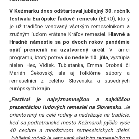
V Kežmarku dnes odštartoval jubilejný 30. ročník
festivalu Európske ľudové remeslo
(EĽRO), ktorý
je už tradične venovaný všetkým remeselníkom a
zručným ľuďom vrátane Kráľov remesiel.
Hlavné a
Hradné námestie sa po dvoch rokov pandémie
opäť premenili na uzatvorený areál
. V rámci
programu, ktorý potrvá
do nedele 10. júla
, vystúpia
nielen Hex, Vidiek, Tublatanka, Emma Drobná či
Marián Čekovský, ale aj folklórne súbory a
remeselníci z celého Slovenska a susedných
európskych krajín.
„
Festival je najvýznamnejšou a najväčšou
prezentáciou ľudových remesiel na Slovensku
. Je
orientovaný na celé rodi­ny a nadväzuje na tradície,
keď sa podtatranské mesto Kežmarok pýšilo vyše
40 cechmi a množstvom remeselníckych dielní.
Jubilejný ročník je venovaný všetkým remeselníkom