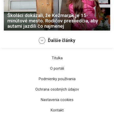
Školáci dokázali, že Kežmarok je 15-
minútové mesto. Rodičov presvedčia, aby
autami jazdili čo najmenej
Ďalšie články
Titulka
O portáli
Podmienky používania
Ochrana osobných údajov
Prešovský kraj a Kežmarok uzavreli dohodu:
Nastavenia cookies
Investície smerujú do škôl, mostov a bývania
Kontakt