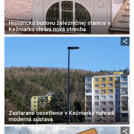
Historickú budovu železničnej stanice v
Kežmarku chráni nová strecha
Zastarané osvetlenie v Kežmarku nahradí
moderná sústava