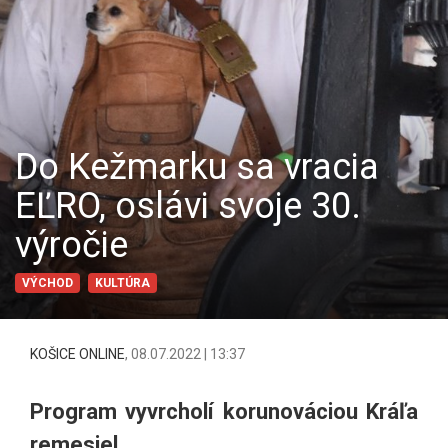
Do Kežmarku sa vracia
EĽRO, oslávi svoje 30.
výročie
VÝCHOD
KULTÚRA
KOŠICE ONLINE
,
08.07.2022 | 13:37
Program vyvrcholí korunováciou Kráľa
remesiel.