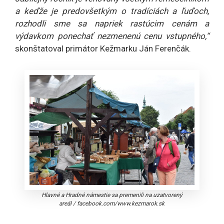
a keďže je predovšetkým o tradíciách a ľuďoch,
rozhodli sme sa napriek rastúcim cenám a
výdavkom ponechať nezmenenú cenu vstupného,“
skonštatoval primátor Kežmarku Ján Ferenčák.
Hlavné a Hradné námestie sa premenili na uzatvorený
areál
/
facebook.com/www.kezmarok.sk