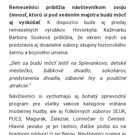
Remeselníci priblížia návštevníkom svoju
činnosť, ktorú si pod vedením majstra budú môcť
aj vyskúšať
. K dispozícii bude aj predaj
remeselných výrobkov. Hovorkyňa Kežmarku
Barbora Sosková priblížila, že okrem iných sa
predstavia aj divadelné súbory, skupiny historického
šermu a bojového umenia:
„Deti sa budú môcť tešiť na Spievankovo, detské
mestečko, bábkové divadlo, sokoliarov,
predstavenia divadla, zábavné hry a pouličné
atrakcie.“
Návštevníci si vychutnajú aj bohatý sprievodný
program pre všetky vekové kategórie vrátane
modernej hudby, ale aj folklórnych súborov SĽUK,
PUĽS, Magurák, Železiar, Lomničan či Čendeš.
Hlavné javisko je pri radnici, ďalšie pódiá sú na
hradnom nádvorí či pri Bergu. Návštevníci ocenia aj