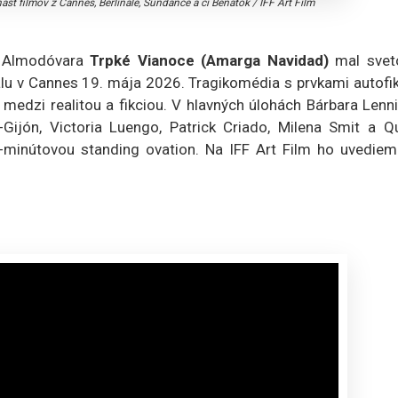
ásť filmov z Cannes, Berlinále, Sundance a či Benátok
/
IFF Art Film
a Almodóvara
Trpké Vianoce (Amarga Navidad)
mal svet
valu v Cannes 19. mája 2026. Tragikomédia s prvkami autofi
c medzi realitou a fikciou. V hlavných úlohách Bárbara Lenn
-Gijón, Victoria Luengo, Patrick Criado, Milena Smit a Q
9-minútovou standing ovation. Na IFF Art Film ho uvediem