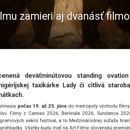
lmu zamieri aj dvanásť filmov
cenená deväťminútovou standing ovation
gérijskej taxikárke Lady či citlivá starob
nátkach.
prinesie
počas 19. až 25. júna
do metropoly východu filmy
valov. Filmy z Cannes 2026, Berlinále 2026, Sundance 202
ramových sekcií festival, a to Medzinárodnej súťaže hran
 prehliadky. Všetky budú mať na Art Filme slovenskú premié