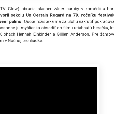
TV Glow) obracia slasher žáner naruby v komédii a hor
ril sekciu Un Certain Regard na 79. ročníku festival
Queer palmu.
Queer režisérka má za úlohu nakrútiť pokračov
osadne ju myšlienka obsadiť do filmu utiahnutú herečku, k
ých úlohách Hannah Einbinder a Gillian Anderson. Pre žánro
om v Nočnej prehliadke.