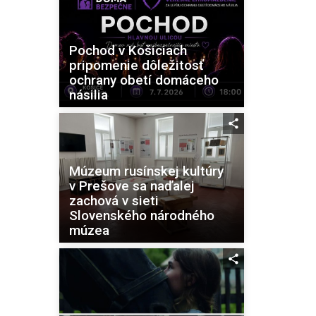
Pochod v Košiciach
pripomenie dôležitosť
ochrany obetí domáceho
násilia
Múzeum rusínskej kultúry
v Prešove sa naďalej
zachová v sieti
Slovenského národného
múzea