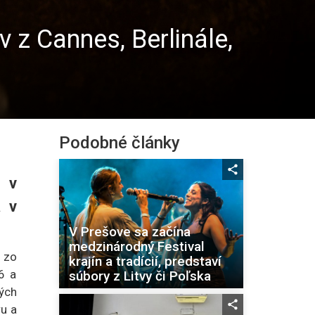
 z Cannes, Berlinále,
Podobné články
 v
a v
V Prešove sa začína
medzinárodný Festival
 zo
krajín a tradícií, predstaví
6 a
súbory z Litvy či Poľska
ých
ru a