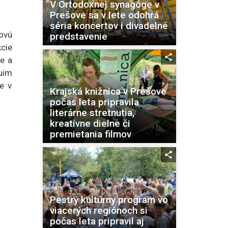
V Ortodoxnej synagóge v
Prešove sa v lete odohrá
séria koncertov i divadelné
ovú
predstavenie
kcie
ie a
uim
e v
Krajská knižnica v Prešove
počas leta pripravila
literárne stretnutia,
kreatívne dielne či
premietania filmov
Pestrý kultúrny program vo
viacerých regiónoch si
počas leta pripravil aj