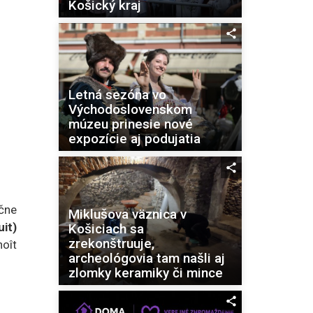
Košický kraj
Letná sezóna vo
Východoslovenskom
múzeu prinesie nové
expozície aj podujatia
čne
Miklušova väznica v
it)
Košiciach sa
zrekonštruuje,
noît
archeológovia tam našli aj
zlomky keramiky či mince