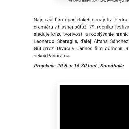
Do Košíc počas Art Filmu zamieri aj dvan
Najnovší film španielskeho majstra Pedr
premiéru v hlavnej súťaži 79. ročníka festi
sleduje krízu tvorivosti a rozplývanie hraní
Leonardo Sbaraglia, ďalej Aitana Sánchez
Gutiérrez. Diváci v Cannes film odmenili 
sekcii Panoráma.
Projekcia: 20.6. o 16.30 hod., Kunsthalle