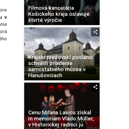
Filmová kancelária
ore
Košickeho kraja oslavuje
u v
štvrté výročie
anie
torá
vého
Krajskí prešovskí poslanci
schválili zriadenie
samostatného múzea v
Hanušovciach
Cenu Milana Lasicu získal
in memoriam Vlado Müller,
v Historickej radnici ju