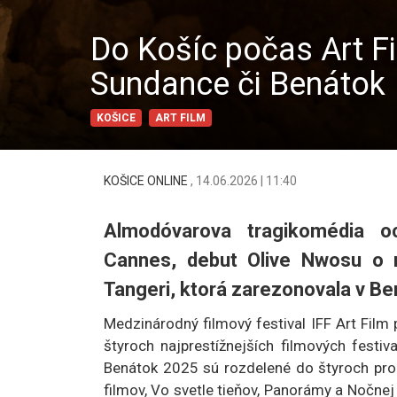
Do Košíc počas Art Fi
Sundance či Benátok
KOŠICE
ART FILM
KOŠICE ONLINE
,
14.06.2026 | 11:40
Almodóvarova tragikomédia o
Cannes, debut Olive Nwosu o ni
Tangeri, ktorá zarezonovala v Be
Medzinárodný filmový festival IFF Art Film 
štyroch najprestížnejších filmových festi
Benátok 2025 sú rozdelené do štyroch prog
filmov, Vo svetle tieňov, Panorámy a Nočnej