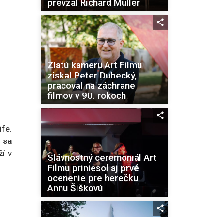
prevzal Richard Müller
Zlatú kameru Art Filmu
získal Peter Dubecký,
pracoval na záchrane
filmov v 90. rokoch
ife.
 sa
ží v
Slávnostný ceremoniál Art
Filmu priniesol aj prvé
ocenenie pre herečku
Annu Šiškovú