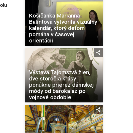
olu
Košičanka Marianna
Balintová vytvorila vizuálny
kalendár, ktorý deťom
pomáha v časovej
orientácii
Výstava Tajomstvá žien,
dve storočia krásy
ponúkne prierez dámskej
módy od baroka až po
vojnové obdobie