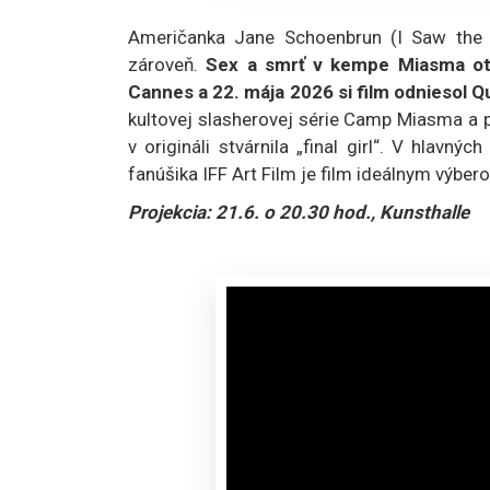
Američanka Jane Schoenbrun (I Saw the 
zároveň.
Sex a smrť v kempe Miasma otvo
Cannes a 22. mája 2026 si film odniesol 
kultovej slasherovej série Camp Miasma a p
v origináli stvárnila „final girl“. V hlavn
fanúšika IFF Art Film je film ideálnym výber
Projekcia: 21.6. o 20.30 hod., Kunsthalle