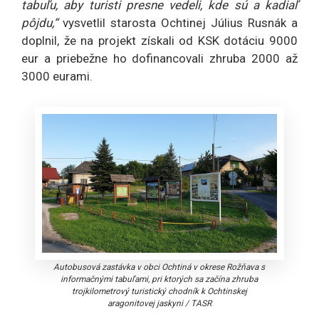
tabuľu, aby turisti presne vedeli, kde sú a kadiaľ
pôjdu,“
vysvetlil starosta Ochtinej Július Rusnák a
doplnil, že na projekt získali od KSK dotáciu 9000
eur a priebežne ho dofinancovali zhruba 2000 až
3000 eurami.
Autobusová zastávka v obci Ochtiná v okrese Rožňava s
informačnými tabuľami, pri ktorých sa začína zhruba
trojkilometrový turistický chodník k Ochtinskej
aragonitovej jaskyni
/
TASR