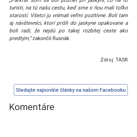
„Párkrát som sa bol pozrieť pri jaskyni, čo na to
turisti, na tú našu cestu, keď sme s ňou mali toľko
starostí. Všetci ju vnímali veľmi pozitívne. Boli tam
aj návštevníci, ktorí prišli do jaskyne opakovane a
boli radi, že nejdú po takej rozbitej ceste ako
predtým,“
zakončil Rusnák.
Zdroj: TASR
Sledujte najnovšie články na našom Facebooku
Komentáre