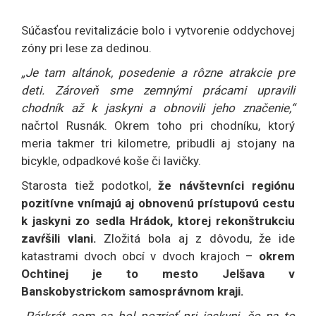
Súčasťou revitalizácie bolo i vytvorenie oddychovej
zóny pri lese za dedinou.
„Je tam altánok, posedenie a rôzne atrakcie pre
deti. Zároveň sme zemnými prácami upravili
chodník až k jaskyni a obnovili jeho značenie,“
načrtol Rusnák. Okrem toho pri chodníku, ktorý
meria takmer tri kilometre, pribudli aj stojany na
bicykle, odpadkové koše či lavičky.
Starosta tiež podotkol,
že návštevníci regiónu
pozitívne vnímajú aj obnovenú prístupovú cestu
k jaskyni zo sedla Hrádok, ktorej rekonštrukciu
zavŕšili vlani.
Zložitá bola aj z dôvodu, že ide
katastrami dvoch obcí v dvoch krajoch –
okrem
Ochtinej je to mesto Jelšava v
Banskobystrickom samosprávnom kraji.