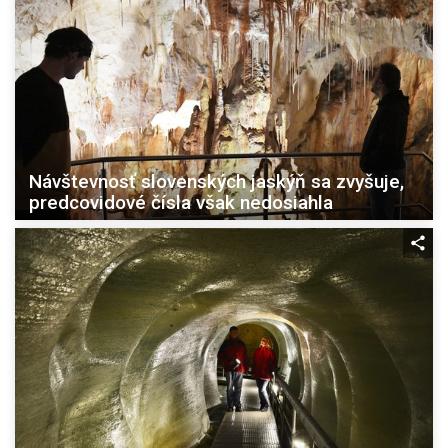
Návštevnosť slovenských jaskýň sa zvyšuje,
predcovidové čísla však nedosiahla