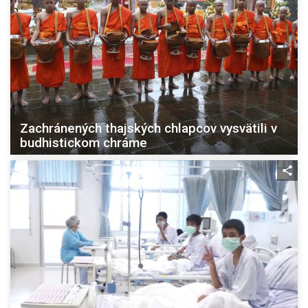
Zachránených thajských chlapcov vysvätili v
budhistickom chráme