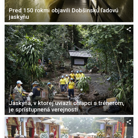
Pred 150 rokmi objavili Dobšinskú ľadovú
jaskyňu
Jaskyňa, v ktorej uviazli chlapci s trénerom,
je sprístupnená verejnosti