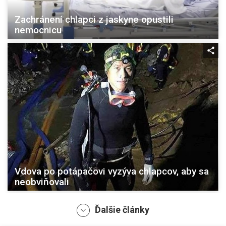
Zachránení chlapci z jaskyne opustili
nemocnicu
Vdova po potápačovi vyzýva chlapcov, aby sa
neobviňovali
Ďalšie články