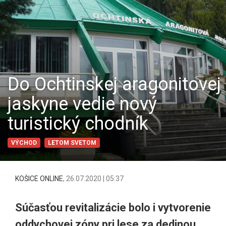
Do Ochtinskej aragonitovej
jaskyne vedie nový
turistický chodník
VÝCHOD
LETOM SVETOM
KOŠICE ONLINE
,
26.07.2020 | 05:37
Súčasťou revitalizácie bolo i vytvorenie
oddychovej zóny pri lese za dedinou.