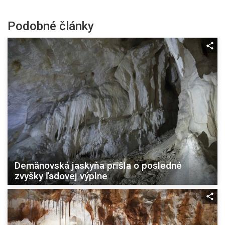
Podobné články
Demänovská jaskyňa prišla o posledné
zvyšky ľadovej výplne