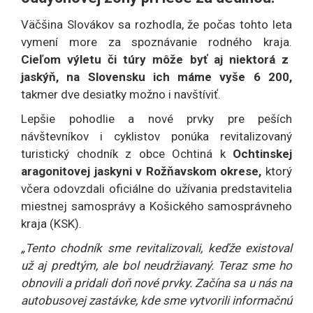
Väčšina Slovákov sa rozhodla, že počas tohto leta
vymení more za spoznávanie rodného kraja.
Cieľom výletu či túry môže byť aj niektorá z
jaskýň, na Slovensku ich máme vyše 6 200,
takmer dve desiatky možno i navštíviť.
Lepšie pohodlie a nové prvky pre peších
návštevníkov i cyklistov ponúka revitalizovaný
turistický chodník z obce Ochtiná k
Ochtinskej
aragonitovej jaskyni v Rožňavskom okrese,
ktorý
včera odovzdali oficiálne do užívania predstavitelia
miestnej samosprávy a Košického samosprávneho
kraja (KSK).
„Tento chodník sme revitalizovali, keďže existoval
už aj predtým, ale bol neudržiavaný. Teraz sme ho
obnovili a pridali doň nové prvky. Začína sa u nás na
autobusovej zastávke, kde sme vytvorili informačnú