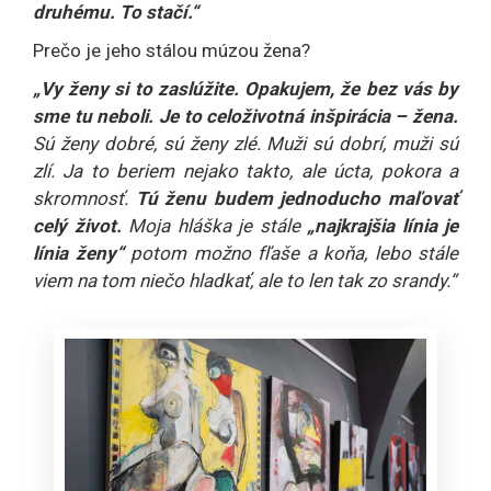
druhému. To stačí.“
Prečo je jeho stálou múzou žena?
„Vy ženy si to zaslúžite. Opakujem, že bez vás by
sme tu neboli. Je to celoživotná inšpirácia – žena.
Sú ženy dobré, sú ženy zlé. Muži sú dobrí, muži sú
zlí. Ja to beriem nejako takto, ale úcta, pokora a
skromnosť.
Tú ženu budem jednoducho maľovať
celý život.
Moja hláška je stále
„najkrajšia línia je
línia ženy“
potom možno fľaše a koňa, lebo stále
viem na tom niečo hladkať, ale to len tak zo srandy.“