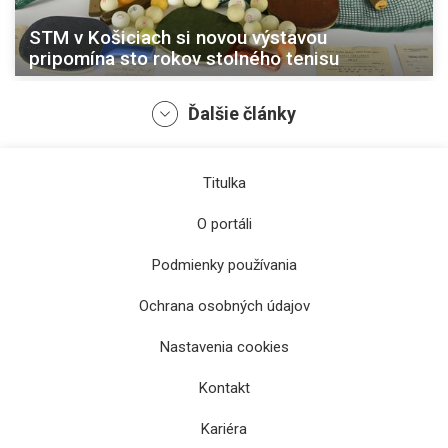
STM v Košiciach si novou výstavou
pripomína sto rokov stolného tenisu
Ďalšie články
Titulka
O portáli
Podmienky používania
Ochrana osobných údajov
Slovensko vystavuje v Egypte historické
Nastavenia cookies
pokrývky hlavy
Kontakt
Kariéra