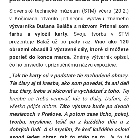
Slovenské technické múzeum (STM) včera (20.2.)
v Košiciach otvorilo jedinečnú výstavu známeho
výtvarníka Dušana Baláža s názvom Priznal som
farbu a vyložil karty.
Svoju tvorbu v STM
prezentuje Baláž už po piaty raz.
Viac ako 120
obrazmi obsadil 3 výstavné sály, ktoré si môžete
pozrieť do konca marca.
Známy výtvarník opísal,
čo ho priviedlo k príznačnému názvu expozície:
„Tak tie karty sú v podstate tie rozhodené obrazy.
Tie čiary aj tá kresba, ako som povedal, že ani deň
bez čiary, treba si skicovať a vychádzať z toho.
Tej
kresbe sa treba venovať. Ide to ďalej. Dúfam, že
všetko pôjde dobre.
Táto výstava bude po dvoch
mesiacoch v Prešove. A potom zase ticho, pokoj,
tvorba, myslenie, tešiť sa z každého dňa a z
dobrých ľudí. A si myslím, že keď každého osloví
aspoň jeden obraz, tak to stálo za to.
Je to tá