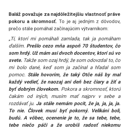
Baláž považuje za najdôležitejšiu vlastnosť práve
pokoru a skromnosť.
To je aj jedným z dôvodov,
prečo stále pomáhal začínajúcim výtvarníkom:
„Tí, ktorí mi pomáhali zamlada, tak ja pomáham
ďalším.
Prešlo cezo mňa aspoň 70 študentov, čo
som hrdý. Už mám asi dvoch docentov, ktorí sú vo
svete.
Takže som ozaj hrdý, že som odovzdal to, čo
mi bolo dané, keď som ja začínal a hľadal som
pomoc.
Stále hovorím, že taký Otče náš by mal
každý vedieť, že naozaj ani deň bez čiary a žiť a
byť dobrým človekom.
Pokora a skromnosť, ktorú
čakám od iných, musím mať najprv v sebe a
rozdávať ju.
Ja stále nemám pocit, že ja, ja, ja, ja.
To nie. Človek musí byť pokorný. Velikáni boli,
budú. A vôbec, ocenenie je to, že sa tebe, tebe,
tebe niečo páči a že urobíš radosť niekomu