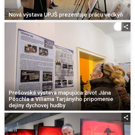
Nová výstava UPJŠ prezentuje prácu vedkýň
Prešovská výstava mapujúca život Jána
Pöschla a Viliama Tarjányiho pripomenie
dejiny dychovej hudby