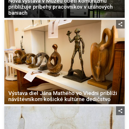
Nová výstava v Múzeu obetí komunizmu
približuje príbehy pracovníkov v uránových
baniach
Výstava diel Jána Mathého vo Viedni priblíži
návštevníkom košické kultúrne dedičstvo