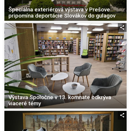
Špeciálna exteriérová výstava v Prešove
pripomína deportácie Slovákov do gulagov
Výstava Spoločne v 13. komnate odkrýva
viaceré témy