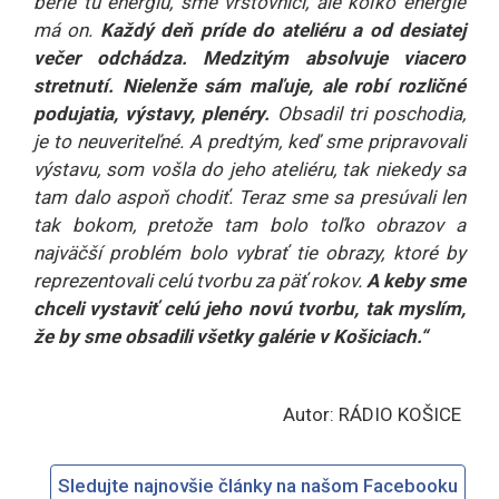
berie tú energiu, sme vrstovníci, ale koľko energie
má on.
Každý deň príde do ateliéru a od desiatej
večer odchádza. Medzitým absolvuje viacero
stretnutí. Nielenže sám maľuje, ale robí rozličné
podujatia, výstavy, plenéry.
Obsadil tri poschodia,
je to neuveriteľné. A predtým, keď sme pripravovali
výstavu, som vošla do jeho ateliéru, tak niekedy sa
tam dalo aspoň chodiť. Teraz sme sa presúvali len
tak bokom, pretože tam bolo toľko obrazov a
najväčší problém bolo vybrať tie obrazy, ktoré by
reprezentovali celú tvorbu za päť rokov.
A keby sme
chceli vystaviť celú jeho novú tvorbu, tak myslím,
že by sme obsadili všetky galérie v Košiciach.“
Autor: RÁDIO KOŠICE
Sledujte najnovšie články na našom Facebooku