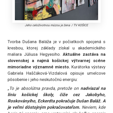
Jeho celoživotnou múzou je žena
/
TV KOŠICE
Tvorba Dušana Baláža je v počiatkoch spojená s
kresbou, ktorej základy získal u akademického
maliara Júliusa Hegyesiho.
Aktuálne zastáva na
slovenskej a najmä košickej výtvarnej scéne
mimoriadne významné miesto.
Kurátorka výstavy
Gabriela Haščáková-Vizdalová opisuje umelcove
pôsobenie i jeho neskutočnú energiu:
„To je absolútna pravda, pretože on
nadviazal na
líniu košickej školy, čiže cez Jakobyho,
Roskoványiho, Eckerdta pokračuje Dušan Baláž. A
je veľmi dôstojným pokračovateľom.
Neviem, kde