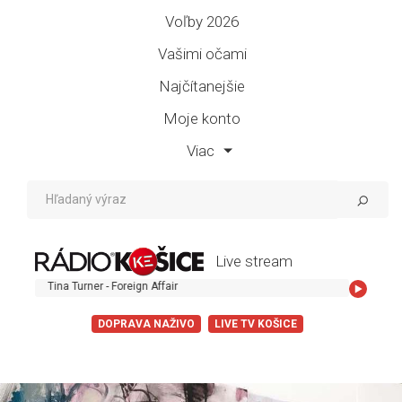
Voľby 2026
Vašimi očami
Najčítanejšie
Moje konto
Viac
Live stream
a Turner - Foreign Affair
DOPRAVA NAŽIVO
LIVE TV KOŠICE