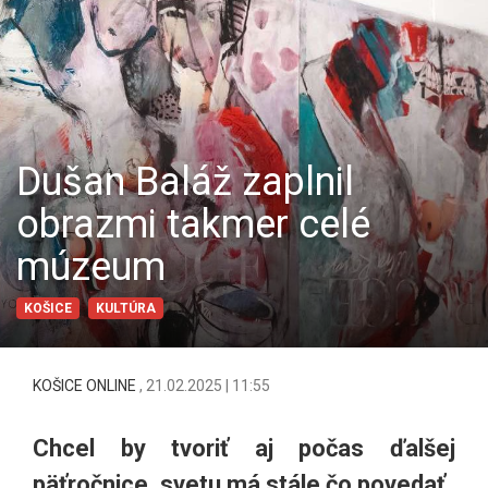
Dušan Baláž zaplnil
obrazmi takmer celé
múzeum
KOŠICE
KULTÚRA
KOŠICE ONLINE
,
21.02.2025 | 11:55
Chcel by tvoriť aj počas ďalšej
päťročnice, svetu má stále čo povedať.