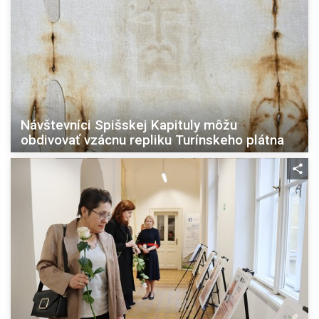
Návštevníci Spišskej Kapituly môžu
obdivovať vzácnu repliku Turínskeho plátna